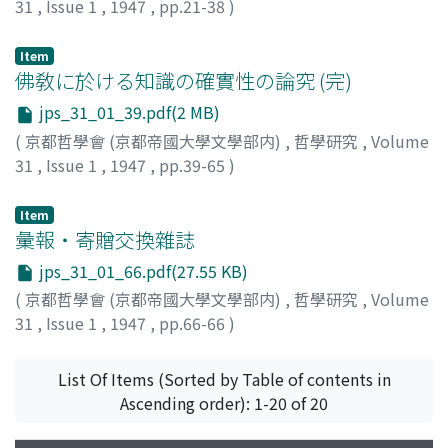
31
,
Issue 1
,
1947
,
pp.21-38
)
河本, 敦夫
Item
佛敎に於ける知識の確實性の論究 (完)
jps_31_01_39.pdf(2 MB)
(
京都哲學會 (京都帝國大學文學部内)
,
哲學研究
,
Volume
31
,
Issue 1
,
1947
,
pp.39-65
)
武邑, 尙邦
Item
彙報・寄贈交換雜誌
jps_31_01_66.pdf(27.55 KB)
(
京都哲學會 (京都帝國大學文學部内)
,
哲學研究
,
Volume
31
,
Issue 1
,
1947
,
pp.66-66
)
List Of Items (Sorted by Table of contents in
Ascending order): 1-20 of 20