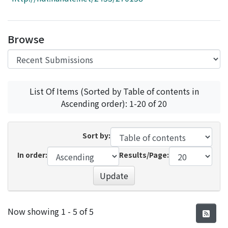
Access Statistics
Library Network
Browse
List Of Items (Sorted by Table of contents in
Ascending order): 1-20 of 20
Sort by:
In order:
Results/Page:
Update
Recent Submissions
Now showing
1 - 5 of 5