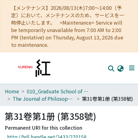
【メンテナンス】2026/08/13(木)7:00～14:00（予
定）において、メンテナンスのため、サービスを一
時停止いたします。 <Maintenance> Service will
be temporarily unavailable from 7:00 AM to 2:00
PM (tentative) on Thursday, August 13, 2026 due
to maintenance.
Home
010_Graduate School of Letters
Home
The Journal of Philosophical Studies
第31卷第1册 (第358號)
Communities
第31卷第1册 (第358號)
Browse
Permanent URI for this collection
Download Ranking
http://hdl.handle.net/2433/270158