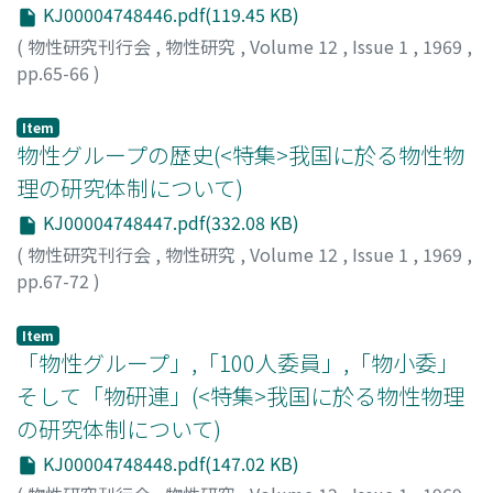
KJ00004748446.pdf(119.45 KB)
(
物性研究刊行会
,
物性研究
,
Volume 12
,
Issue 1
,
1969
,
pp.65-66
)
米沢, 富美子
;
Yonezawa, Fumiko
;
ヨネザワ, フミコ
Item
物性グループの歴史(<特集>我国に於る物性物
理の研究体制について)
KJ00004748447.pdf(332.08 KB)
(
物性研究刊行会
,
物性研究
,
Volume 12
,
Issue 1
,
1969
,
pp.67-72
)
小川, 泰
;
Ogawa, Toru
;
オガワ, トオル
Item
「物性グループ」,「100人委員」,「物小委」
そして「物研連」(<特集>我国に於る物性物理
の研究体制について)
KJ00004748448.pdf(147.02 KB)