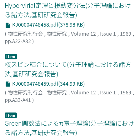
Hypervirial定理と摂動変分法(分子理論におけ
る諸方法,基研研究会報告)
KJ00004748458.pdf(378.98 KB)
(
物性研究刊行会
,
物性研究
,
Volume 12
,
Issue 1
,
1969
,
pp.A22-A32
)
青野, 茂行
;
Aono, Shigeyuki
;
アオノ, シゲユキ
Item
核スピン結合について(分子理論における諸方
法,基研研究会報告)
KJ00004748459.pdf(344.99 KB)
(
物性研究刊行会
,
物性研究
,
Volume 12
,
Issue 1
,
1969
,
pp.A33-A41
)
広池, 英子
;
Hiroike, Eiko
;
ヒロイケ, エイコ
Item
Green関数法によるπ電子理論(分子理論におけ
る諸方法,基研研究会報告)