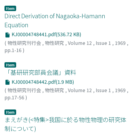
Item
Direct Derivation of Nagaoka-Hamann
Equation
KJ00004748441.pdf(536.72 KB)
(
物性研究刊行会
,
物性研究
,
Volume 12
,
Issue 1
,
1969
,
pp.1-16
)
川村, 清
;
Kawamura, Kiyoshi
;
カワムラ, キヨシ
Item
「基研研究部員会議」資料
KJ00004748442.pdf(1.9 MB)
(
物性研究刊行会
,
物性研究
,
Volume 12
,
Issue 1
,
1969
,
pp.17-56
)
Item
まえがき(<特集>我国に於る物性物理の研究体
制について)