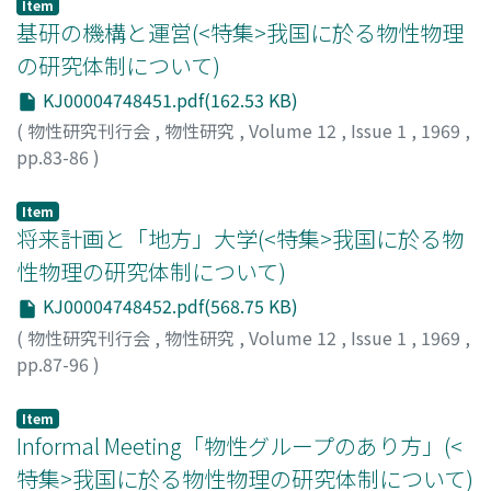
Item
基研の機構と運営(<特集>我国に於る物性物理
の研究体制について)
KJ00004748451.pdf(162.53 KB)
(
物性研究刊行会
,
物性研究
,
Volume 12
,
Issue 1
,
1969
,
pp.83-86
)
武野, 正三
;
Takeno, Shozo
;
タケノ, ショウゾウ
Item
将来計画と「地方」大学(<特集>我国に於る物
性物理の研究体制について)
KJ00004748452.pdf(568.75 KB)
(
物性研究刊行会
,
物性研究
,
Volume 12
,
Issue 1
,
1969
,
pp.87-96
)
勝木, 渥
;
Katsuki, Atsushi
;
カツキ, アツシ
Item
Informal Meeting「物性グループのあり方」(<
特集>我国に於る物性物理の研究体制について)