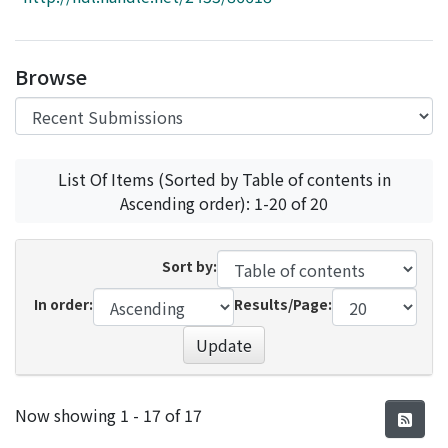
Access Statistics
Library Network
Browse
List Of Items (Sorted by Table of contents in
Ascending order): 1-20 of 20
Sort by:
In order:
Results/Page:
Update
Recent Submissions
Now showing
1 - 17 of 17