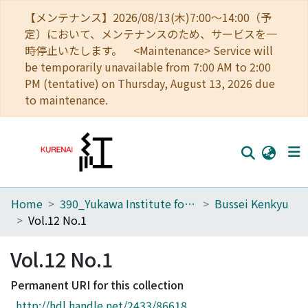
【メンテナンス】2026/08/13(木)7:00～14:00（予
定）において、メンテナンスのため、サービスを一
時停止いたします。 <Maintenance> Service will
be temporarily unavailable from 7:00 AM to 2:00
PM (tentative) on Thursday, August 13, 2026 due
to maintenance.
Home
390_Yukawa Institute for Theoretical Physics
Bussei Kenkyu
Home
Vol.12 No.1
Communities
Vol.12 No.1
Browse
Permanent URI for this collection
Download Ranking
http://hdl.handle.net/2433/86618