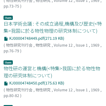
(
物性研究刊行会
,
物性研究
,
Volume 12
,
Issue 1
,
1969
,
pp.73-75
)
東北大物性グループ事務局
Item
日本学術会議 : その成立過程,機構及び歴史(<特
集>我国に於る物性物理の研究体制について)
KJ00004748449.pdf(271.19 KB)
(
物性研究刊行会
,
物性研究
,
Volume 12
,
Issue 1
,
1969
,
pp.76-79
)
蔵本, 由紀
;
Kuramoto, Yoshiki
;
クラモト, ヨシキ
Item
物性研の運営と機構(<特集>我国に於る物性物
理の研究体制について)
KJ00004748450.pdf(175.63 KB)
(
物性研究刊行会
,
物性研究
,
Volume 12
,
Issue 1
,
1969
,
pp.80-82
)
森垣, 和夫
;
Morigaki, Kazuo
;
モリガキ, カズオ