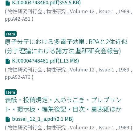
KJ00004748460.pdf(355.5 KB)
(
物性研究刊行会
,
物性研究
,
Volume 12
,
Issue 1
,
1969
,
pp.A42-A51
)
富島, 康雄
;
Tomishima, Yasuo
;
トミシマ, ヤスオ
Item
原子分子における多電子効果 : RPAと2体近似
(分子理論における諸方法,基研研究会報告)
KJ00004748461.pdf(1.13 MB)
(
物性研究刊行会
,
物性研究
,
Volume 12
,
Issue 1
,
1969
,
pp.A52-A79
)
松下, 利樹
;
寺坂, 利孝
;
Matsushita, Toshiki
;
Terasaka,
Toshitaka
;
マツシタ, トシキ
;
テラサカ, トシタカ
Item
表紙・投稿規定・人のうごき・プレプリン
ト・掲示板・編集後記・目次・裏表紙ほか
bussei_12_1_a.pdf(2.1 MB)
(
物性研究刊行会
,
物性研究
,
Volume 12
,
Issue 1
,
1969
)