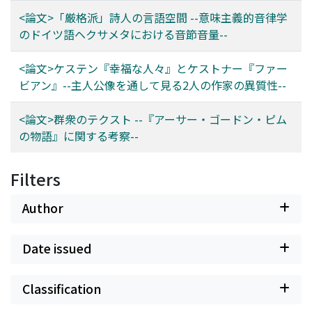
<論文>「厳格派」詩人の言語空間 --意味主義的音律学
のドイツ語ヘクサメタにおける音節音量--
<論文>ケステン『幸福な人々』とケストナー『ファー
ビアン』--主人公像を通して見る2人の作家の異質性--
<論文>群衆のテクスト --『アーサー・ゴードン・ピム
の物語』に関する考察--
Filters
Author
Date issued
Classification