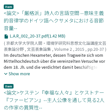
metaphorisch die Lebenden im Ghetto als Typhus, aber
Item
er bringt sie nicht unterschiedslos ums Leben. Er tötet
<論文>「厳格派」詩人の言語空間 --意味主義
nur die, die Verbrechen zu begehen pflegen, aber durch
的音律学のドイツ語ヘクサメタにおける音節
ihre intimen Beziehungen zur k.u.k. Polizei jeder Strafe
音量--
entgehen können, konkret gesagt: Dr. Wassory, Karl
Zottmann und Aaron Wassertrum. Bei dem Golem
L.A.R_002_20-37.pdf(1.42 MB)
handelt es sich nämlich in Wahrheit um einen
(
京都大学大学院人間・環境学研究科思想文化論講座文芸
Beschützer der Armen, d. h. der meisten Bewohner des
表象論分野
,
文芸表象論集
,
Volume 2
,
2015
,
pp.20-37
)
Ghettos. Zudem ist der Golem nicht bloß der
松波, 烈
Im deutschen Hexameter, dessen Tragweite sich vom
;
MATSUNAMI, Retsu
;
マツナミ, レツ
Doppelgänger, das Spiegelbild Pernaths, sondern der
Mittelhochdeutsch über die vereinzelten Versuche vor
Andere aus dem Stein, den der Gemmenschneider
dem 18. Jh. und die verdichtet damit beschäftigte Zeit
Pernath so glatt und glänzend poliert, daß er wie ein
während des literarischen Klassizismus bis in die erste
Show more
Stück Fett aussieht, und beseelt ist. Also müssen wir
Hälfte des 20 Jh.s hinein streckt, aber dessen genaues
die Rolle des Golem von Meyrink aufwerten als eine Art
Silbenmaß erst durch eine der deutschen Prosodien, als
Item
von Krankheit, die nicht von der Assanierung vernichtet
derer repräsentierende Gründer Friedrich Gottlieb
<論文>ケステン『幸福な人々』とケストナー
werden muss, sondern in homöopathischer Weise die
Klopstock (1724-1803), Karl Philipp Moritz (1756-1793)
『ファービアン』--主人公像を通して見る2人
Selbstheilungskräfte der Ghetto-Bewohner
und Johann Heinrich Voß (1751-1826) gelten, etabliert
の作家の異質性--
wiederherstellt.
wurde, nahmen die "Rigoristen", wie sie so von der