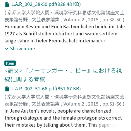
Nachwelt und z. T. auch damals schon genannt wurden,
L.A.R_002_38-50.pdf(928.48 KB)
nämlich Voß, Friedrich August Wolf (1759-1824),
(
京都大学大学院人間・環境学研究科思想文化論講座文芸
Wilhelm von Humboldt (1767-1835), August Wilhelm
表象論分野
,
文芸表象論集
,
Volume 2
,
2015
,
pp.38-50
)
Schlegel (1767-1845) und August Graf von Platen (1796-
吉田, 千裕
Hermann Kesten und Erich Kästner haben beide im Jahr
;
YOSHIDA, Chihiro
;
ヨシダ, チヒロ
1835), die streng "antik gemessenen" Verse, d.h. die im
1927 als Schriftsteller debütiert und waren seitdem
geraden Takt, mit denen bei den alten Griechen und
lange Jahre in tiefer Freundschaft miteinander
Römern übereinstimmend, in Anspruch. Erstens geben
verbunden. Man nennt sie beide Dichter der Neuen
Show more
wir im 1. Kapitel über die eigentümliche Stellung der
Sachlichkeit, weshalb in bisherigen Untersuchungen die
antikisierenden Dichtung, die Klopstock und seine
Ähnlichkeit ihres Romanstils häufig erwähnt wird. Man
Item
Zeitgenossen ins Werk setzten, im Strom seit der
kann sagen, dass die beiden Schriftsteller im einfachen
<論文>『ノーサンガー・アビー』における視
Opitzschen Versreform, einen flüchtigen Überblick.
Stil schreiben und in ihren Werken häufig viele sexuelle
線に関する考察
Zweitens wird im 3. Kapitel die oben genannte
Beschreibungen und der widersinnige Tod der Figuren
Prosodie, die wir deshalb als eine "begriffmäßige"
L.A.R_002_51-66.pdf(851.67 KB)
auftreten. Aber, wenn man einen Vergleich zwischen
angeben wollen, weil sie die deutschen Silben in die
zwei Großstadtromanen, Kestens "Glückliche
(
京都大学大学院人間・環境学研究科思想文化論講座文芸
"Länge" und "Kürze", korrespondent zum "longum"
Menschen" und Kästners "Fabian" zieht, taucht ein
表象論分野
,
文芸表象論集
,
Volume 2
,
2015
,
pp.51-66
)
und "breve" bei den Alten, jedoch, im Unterschied zu
deutlicher Unterschied zwischen den Funktionen ihrer
高橋, 一馬
In Jane Austen's novels, people are characterized
;
TAKAHASHI, Kazuma
;
タカハシ, カズマ
ihnen, die zu ihrer Prosodie ausschließlich die
zwei Hauptfiguren auf: Einerseits wird Max Blattner, der
through dialogue and the female protagonists correct
Silbenqunantität zugrundelegten, ganz "begriffmäßig",
Held in Kestens "Glückliche Menschen", als das Symbol
their mistakes by talking about them. This paper argues
wie Klopstock so feststellt, einteilten, vorgestellt.