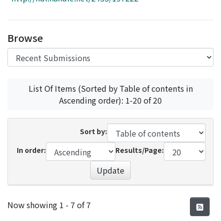
Access Statistics
Library Network
Browse
List Of Items (Sorted by Table of contents in
Ascending order): 1-20 of 20
Sort by:
In order:
Results/Page:
Update
Recent Submissions
Now showing
1 - 7 of 7