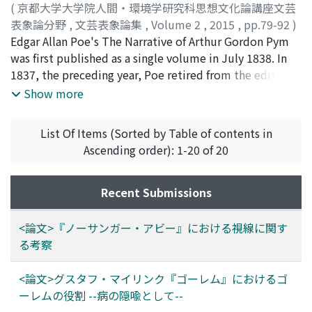
(
京都大学大学院人間・環境学研究科思想文化論講座文芸
表象論分野
,
文芸表象論集
,
Volume 2
,
2015
,
pp.79-92
)
森本, 光
Edgar Allan Poe's The Narrative of Arthur Gordon Pym
;
MORIMOTO, Hikari
;
モリモト, ヒカリ
was first published as a single volume in July 1838. In
1837, the preceding year, Poe retired from the editorial
job at the Southern Literary Messenger, which issued
Show more
only two installments of the novel, and moved to New
York City. There remain only a few letters and notes by
List Of Items (Sorted by Table of contents in
him at this period, and it is not evident how he spent
Ascending order): 1-20 of 20
time in this city. Although The Narrative of Arthur
Gordon Pym is mainly set in the sea away from a
community, the condition of the city surely had a great
Recent Submissions
influence on his composition of the novel. This paper,
by reading his short story "The Man of the Crowd" in
<論文>『ノーサンガー・アビー』における視線に関す
parallel, brings it to light how Poe thought of writing
る考察
his novel in a city.
<論文>グスタフ・マイリンク『ゴーレム』におけるゴ
ーレムの役割 --病の隠喩として--