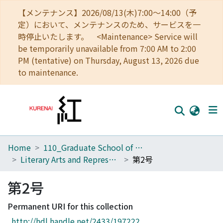
【メンテナンス】2026/08/13(木)7:00～14:00（予
定）において、メンテナンスのため、サービスを一
時停止いたします。 <Maintenance> Service will
be temporarily unavailable from 7:00 AM to 2:00
PM (tentative) on Thursday, August 13, 2026 due
to maintenance.
Home
110_Graduate School of Human and Environmental Studies
Home
Literary Arts and Representation
第2号
Communities
第2号
Browse
Permanent URI for this collection
Download Ranking
http://hdl.handle.net/2433/197222