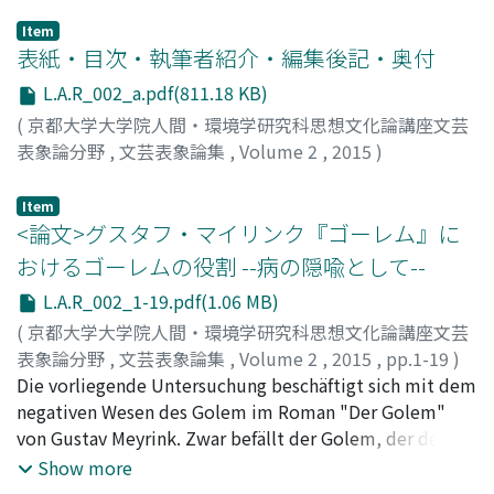
Item
表紙・目次・執筆者紹介・編集後記・奥付
L.A.R_002_a.pdf(811.18 KB)
(
京都大学大学院人間・環境学研究科思想文化論講座文芸
表象論分野
,
文芸表象論集
,
Volume 2
,
2015
)
Item
<論文>グスタフ・マイリンク『ゴーレム』に
おけるゴーレムの役割 --病の隠喩として--
L.A.R_002_1-19.pdf(1.06 MB)
(
京都大学大学院人間・環境学研究科思想文化論講座文芸
表象論分野
,
文芸表象論集
,
Volume 2
,
2015
,
pp.1-19
)
中岡, 翔子
Die vorliegende Untersuchung beschäftigt sich mit dem
;
NAKAOKA, Shoko
;
ナカオカ, ショウコ
negativen Wesen des Golem im Roman "Der Golem"
von Gustav Meyrink. Zwar befällt der Golem, der der
Doppelgänger des Protagonisten, Athanasius Pernath,
Show more
und die materialisierte Kollektivseele des Ghetto ist,