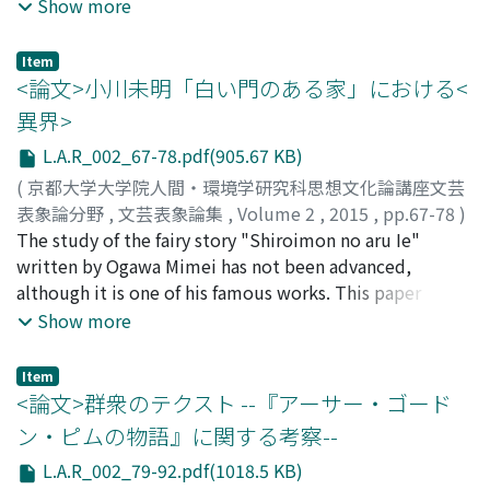
der rationalen Wertvorstellungen im 1920er dargestellt
that not only their conversations but also the eyes of
Show more
Drittens aber wird im 4. und 5 Kapitel die andere Seite
und spielt dadurch die Rolle, den Lesern die Probleme
the protagonists play important roles. Here, we
der "rigoristischen" Nachahmer der alten Rhythmik ans
der Gesellschaft in den 1920er Jahren zu zeigen.
consider Northanger Abbey and examine descriptions of
Item
Licht gebracht, die zwar ihr Dichtungsprinzip zum
Anderseits wird Jakob Fabian, der Held in Kästners
characters' eyes to understand and show their role in
<論文>小川未明「白い門のある家」における<
großen Teil jener begriffmäßigen Prosodie vedankten,
"Fabian", als der die Gesellschaft beobachtende
portraying the relationship between characters. In
異界>
jedoch, betreffend die berühmte Vermeidung des
Moralist, der über das Ideal der Menschen denkt,
addition, we will also consider other novels by Austen,
Trochäus (-●), mit dessen Einmischung im
L.A.R_002_67-78.pdf(905.67 KB)
dargestellt und beschäftigt sich mit der Rolle, den
examining other factors such as conversations and the
hexametrischen Vers der ungerade Takt bewirkt werden
Lesern über die von ihm erfahrene Gesellschaft zu
letters. Moreover, we acknowledge the significance of
(
京都大学大学院人間・環境学研究科思想文化論講座文芸
kann, der Qunatität der deutschen Silben im Sinne der
berichten. Das Ziel dieser Abhandlung ist es, durch den
Northanger Abbey in her novels.
表象論分野
,
文芸表象論集
,
Volume 2
,
2015
,
pp.67-78
)
beiden antiken Sprachen mit Rechnung trugen, womit
Vergleich zweier Hauptfiguren den Unterschied der
道合, 裕基
The study of the fairy story "Shiroimon no aru Ie"
;
DOAI, Hironori
;
ドオアイ, ヒロノリ
sie eine rhythmische wie auch phonetische Integration
Erzähltechnik und der Romanstruktur bei Kesten und
written by Ogawa Mimei has not been advanced,
zwischen ihrer Muttersprache und der Fremden, die
Kästner festzustellen und aufzuzeigen.
although it is one of his famous works. This paper
Leiter der künstlichen Disziplin oder Kunst selbst im
discusses the importance of the symbols such as gate,
Show more
Kontrast zur "prosanahen", nämlich ungezwungenen,
street, colors and other motifs in his story by reference
naturhaften Poesie, steigend, "auf höherer Stelle"
to achievements of anthropology and folklore. I will
Item
errangen. Viertens nehmen wir im letzten Kapitel die
also point out meaning of the concept "the Other
<論文>群衆のテクスト --『アーサー・ゴード
Beispiele in Augenschein.
World", which is important for interpretation of this
ン・ピムの物語』に関する考察--
story. Moreover, this research will also be the
L.A.R_002_79-92.pdf(1018.5 KB)
interpretation of Mimei's other works.