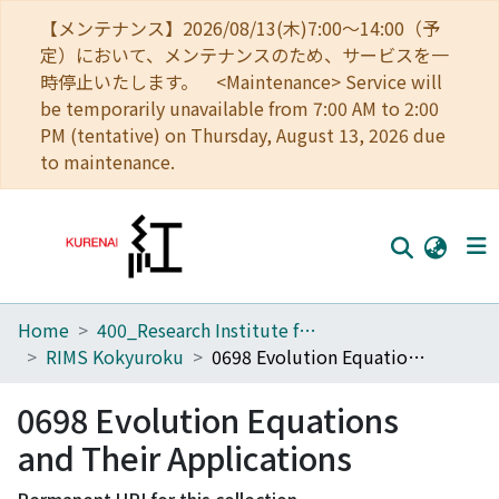
【メンテナンス】2026/08/13(木)7:00～14:00（予
定）において、メンテナンスのため、サービスを一
時停止いたします。 <Maintenance> Service will
be temporarily unavailable from 7:00 AM to 2:00
PM (tentative) on Thursday, August 13, 2026 due
to maintenance.
Home
400_Research Institute for Mathematical Sciences
Home
RIMS Kokyuroku
0698 Evolution Equations and Their Applications
Communities
0698 Evolution Equations
Browse
and Their Applications
Download Ranking