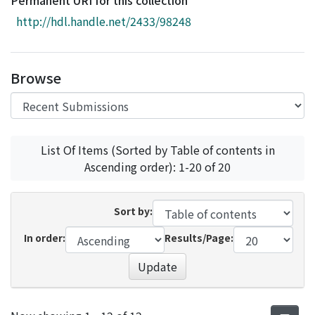
Permanent URI for this collection
Access Statistics
http://hdl.handle.net/2433/98248
Library Network
Browse
List Of Items (Sorted by Table of contents in
Ascending order): 1-20 of 20
Sort by:
In order:
Results/Page:
Update
Recent Submissions