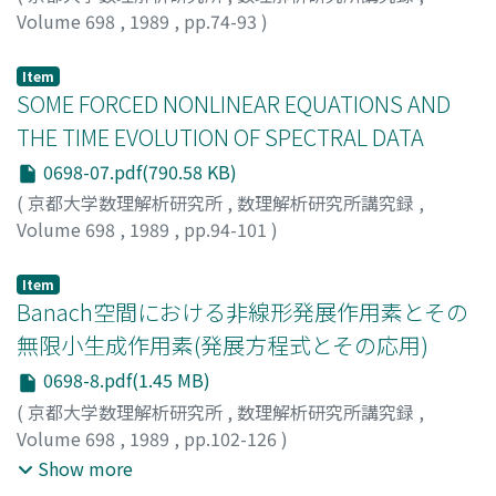
Volume 698
,
1989
,
pp.74-93
)
SUZUKI, Takashi
;
鈴木, 貴
;
スズキ, タカシ
Item
SOME FORCED NONLINEAR EQUATIONS AND
THE TIME EVOLUTION OF SPECTRAL DATA
0698-07.pdf(790.58 KB)
(
京都大学数理解析研究所
,
数理解析研究所講究録
,
Volume 698
,
1989
,
pp.94-101
)
CARROLL, ROBERT
Item
Banach空間における非線形発展作用素とその
無限小生成作用素(発展方程式とその応用)
0698-8.pdf(1.45 MB)
(
京都大学数理解析研究所
,
数理解析研究所講究録
,
Volume 698
,
1989
,
pp.102-126
)
大春, 慎之助
;
松本, 敏隆
;
Oharu, Shinnosuke
;
Show more
Matsumoto, Toshitaka
;
オオハル, シンノスケ
;
マツモト,