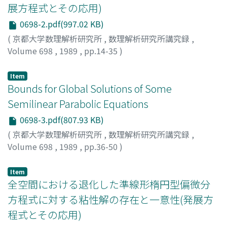
展方程式とその応用)
0698-2.pdf(997.02 KB)
(
京都大学数理解析研究所
,
数理解析研究所講究録
,
Volume 698
,
1989
,
pp.14-35
)
星野, 弘喜
;
山田, 義雄
;
Hoshino, Hiroki
;
Yamada, Yoshio
;
ホシノ, ヒロキ
;
ヤマダ, ヨシオ
Item
Bounds for Global Solutions of Some
Semilinear Parabolic Equations
0698-3.pdf(807.93 KB)
(
京都大学数理解析研究所
,
数理解析研究所講究録
,
Volume 698
,
1989
,
pp.36-50
)
OTANI, Mitsuharu
;
大谷, 光春
;
オオタニ, ミツハル
Item
全空間における退化した準線形楕円型偏微分
方程式に対する粘性解の存在と一意性(発展方
程式とその応用)