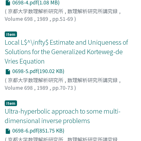
0698-4.pdf(1.08 MB)
(
京都大学数理解析研究所
,
数理解析研究所講究録
,
Volume 698
,
1989
,
pp.51-69
)
冨田, 義人
;
TOMITA, Yoshihito
;
トミタ, ヨシヒト
Item
Local L$^\infty$ Estimate and Uniqueness of
Solutions for the Generalized Korteweg-de
Vries Equation
0698-5.pdf(190.02 KB)
(
京都大学数理解析研究所
,
数理解析研究所講究録
,
Volume 698
,
1989
,
pp.70-73
)
TSUTSUMI, Yoshio
;
堤, 誉志雄
;
ツツミ, ヨシオ
Item
Ultra-hyperbolic approach to some multi-
dimensional inverse problems
0698-6.pdf(851.75 KB)
(
京都大学数理解析研究所
,
数理解析研究所講究録
,