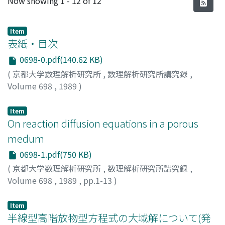
Now showing
1 - 12 of 12
Item
表紙・目次
0698-0.pdf(140.62 KB)
(
京都大学数理解析研究所
,
数理解析研究所講究録
,
Volume 698
,
1989
)
Item
On reaction diffusion equations in a porous
medum
0698-1.pdf(750 KB)
(
京都大学数理解析研究所
,
数理解析研究所講究録
,
Volume 698
,
1989
,
pp.1-13
)
仙葉, 隆
;
Senba, Takasi
;
センバ, タカシ
Item
半線型高階放物型方程式の大域解について(発