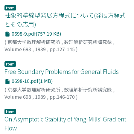
トシタカ
Item
抽象的準線型発展方程式について(発展方程式
とその応用)
0698-9.pdf(757.19 KB)
(
京都大学数理解析研究所
,
数理解析研究所講究録
,
Volume 698
,
1989
,
pp.127-145
)
実方, 宣洋
;
Sanekata, Nobuhiro
;
サネカタ, ノブヒロ
Item
Free Boundary Problems for General Fluids
0698-10.pdf(1 MB)
(
京都大学数理解析研究所
,
数理解析研究所講究録
,
Volume 698
,
1989
,
pp.146-170
)
TANI, Atusi
;
谷, 温之
;
タニ, アツシ
Item
On Asymptotic Stability of Yang-Mills' Gradient
Flow