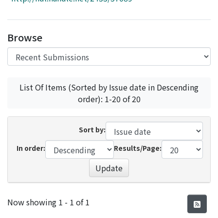
Access Statistics
Library Network
Browse
List Of Items (Sorted by Issue date in Descending
order): 1-20 of 20
Sort by:
In order:
Results/Page:
Update
Recent Submissions
Now showing
1 - 1 of 1