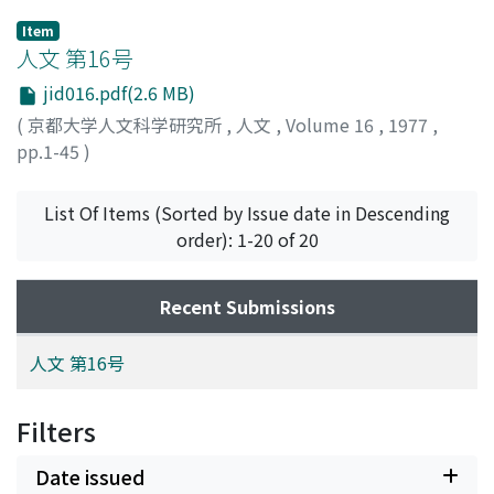
Item
人文 第16号
jid016.pdf(2.6 MB)
(
京都大学人文科学研究所
,
人文
,
Volume 16
,
1977
,
pp.1-45
)
List Of Items (Sorted by Issue date in Descending
order): 1-20 of 20
Recent Submissions
人文 第16号
Filters
Date issued