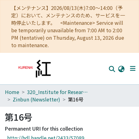
【メンテナンス】2026/08/13(木)7:00～14:00（予
定）において、メンテナンスのため、サービスを一
時停止いたします。 <Maintenance> Service will
be temporarily unavailable from 7:00 AM to 2:00
PM (tentative) on Thursday, August 13, 2026 due
to maintenance.
Home
320_Institute for Research in Humanities
Home
Zinbun (Newsletter)
第16号
Communities
第16号
Browse
Permanent URI for this collection
Download Ranking
http://hdl.handle.net/2433/57089