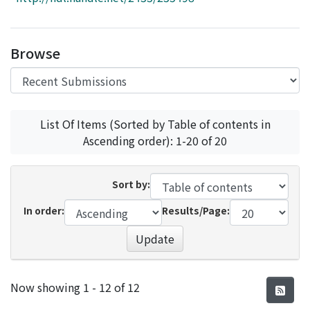
Access Statistics
Library Network
Browse
List Of Items (Sorted by Table of contents in
Ascending order): 1-20 of 20
Sort by:
In order:
Results/Page:
Update
Recent Submissions
Now showing
1 - 12 of 12