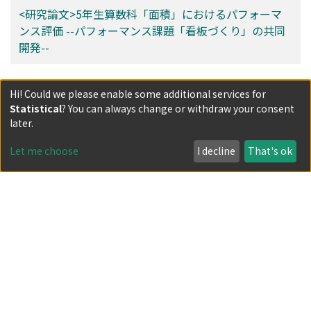
<研究論文>5年生算数科「面積」におけるパフォーマ
ンス評価 --パフォーマンス課題「看板づくり」の共同
開発--
Filters
Hi! Could we please enable some additional services for
Statistical
? You can always change or withdraw your consent
Author
later.
Let me choose
I decline
That's ok
Date issued
Classification
Document Type
Has files