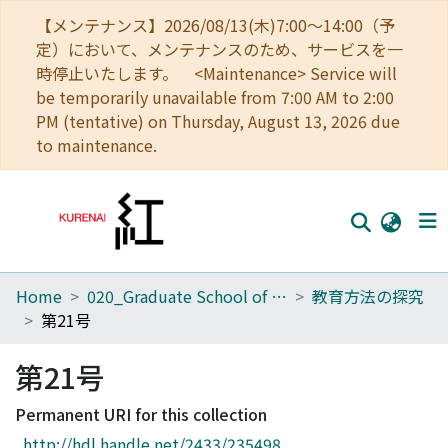
【メンテナンス】2026/08/13(木)7:00～14:00（予
定）において、メンテナンスのため、サービスを一
時停止いたします。 <Maintenance> Service will
be temporarily unavailable from 7:00 AM to 2:00
PM (tentative) on Thursday, August 13, 2026 due
to maintenance.
Home
020_Graduate School of Education
教育方法の探究
Home
第21号
Communities
第21号
Browse
Permanent URI for this collection
Download Ranking
http://hdl.handle.net/2433/235498