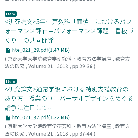
福嶋, 祐貴
;
Fukushima, Yuki
;
フクシマ, ユウキ
Item
<研究論文>5年生算数科「面積」におけるパフ
ォーマンス評価 --パフォーマンス課題「看板づ
くり」の共同開発--
hte_021_29.pdf(1.47 MB)
(
京都大学大学院教育学研究科・教育方法学講座
,
教育方
法の探究
,
Volume 21
,
2018
,
pp.29-36
)
徳島, 祐彌
;
Tokushima, Yuya
;
トクシマ, ユウヤ
Item
<研究論文>通常学級における特別支援教育の
あり方 --授業のユニバーサルデザインをめぐる
論争に注目して--
hte_021_37.pdf(1.32 MB)
(
京都大学大学院教育学研究科・教育方法学講座
,
教育方
法の探究
,
Volume 21
,
2018
,
pp.37-44
)