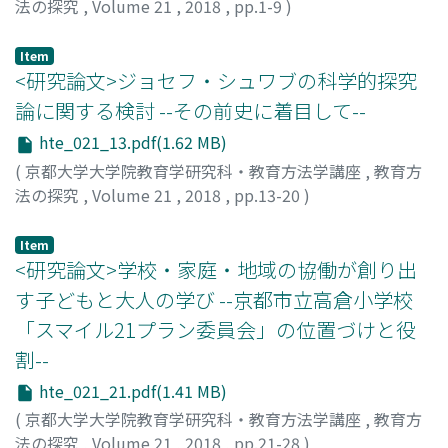
法の探究
,
Volume 21
,
2018
,
pp.1-9
)
西岡, 加名恵
;
Nishioka, Kanae
;
ニシオカ, カナエ
Item
<研究論文>ジョセフ・シュワブの科学的探究
論に関する検討 --その前史に着目して--
hte_021_13.pdf(1.62 MB)
(
京都大学大学院教育学研究科・教育方法学講座
,
教育方
法の探究
,
Volume 21
,
2018
,
pp.13-20
)
大貫, 守
;
Onuki, Mamoru
;
オオヌキ, マモル
Item
<研究論文>学校・家庭・地域の協働が創り出
す子どもと大人の学び --京都市立高倉小学校
「スマイル21プラン委員会」の位置づけと役
割--
hte_021_21.pdf(1.41 MB)
(
京都大学大学院教育学研究科・教育方法学講座
,
教育方
法の探究
,
Volume 21
,
2018
,
pp.21-28
)