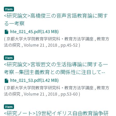
市川, 和也
Item
<研究論文>高橋俊三の音声言語教育論に関す
る一考察
hte_021_45.pdf(1.43 MB)
(
京都大学大学院教育学研究科・教育方法学講座
,
教育方
法の探究
,
Volume 21
,
2018
,
pp.45-52
)
湊本, 祐也
Item
<研究論文>宮坂哲文の生活指導論に関する一
考察 --集団主義教育との関係性に注目して--
hte_021_53.pdf(1.42 MB)
(
京都大学大学院教育学研究科・教育方法学講座
,
教育方
法の探究
,
Volume 21
,
2018
,
pp.53-60
)
森本, 和寿
;
Morimoto, Kazuhisa
;
モリモト, カズヒサ
Item
<研究ノート>19世紀イギリス自由教育論争研