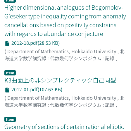
Higher dimensional analogues of Bogomolov-
Gieseker type inequality coming from anomaly
cancellations based on positivity constrains
with regards to abundance conjecture
2012-18.pdf(28.53 KB)
(
Department of Mathematics, Hokkaido University
,
北
海道大学数学講究録 : 代数幾何学シンポジウム : 記録
,
Volume 2012
,
2013
,
pp.128-128
)
Iwami, Tomohiro
;
岩見, 智宏
;
イワミ, トモヒロ
Item
Κ3曲面上の非シンプレクティック自己同型
2012-01.pdf(107.63 KB)
(
Department of Mathematics, Hokkaido University
,
北
海道大学数学講究録 : 代数幾何学シンポジウム : 記録
,
Volume 2012
,
2013
,
pp.1-12
)
瀧, 真語
;
Taki, Shingo
;
タキ, シンゴ
Item
Geometry of sections of certain rational elliptic