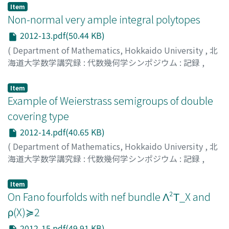
Namikawa, Yoshinori
;
並河, 良典
;
ナミカワ, ヨシノリ
Item
Non-normal very ample integral polytopes
2012-13.pdf(50.44 KB)
(
Department of Mathematics, Hokkaido University
,
北
海道大学数学講究録 : 代数幾何学シンポジウム : 記録
,
Volume 2012
,
2013
,
pp.123-123
)
Higashitani, Akihiro
;
東谷, 章弘
;
ヒガシタニ, アキヒロ
Item
Example of Weierstrass semigroups of double
covering type
2012-14.pdf(40.65 KB)
(
Department of Mathematics, Hokkaido University
,
北
海道大学数学講究録 : 代数幾何学シンポジウム : 記録
,
Volume 2012
,
2013
,
pp.124-124
)
Watanabe, Kenta
;
Usui, Sampei
;
渡邉, 健太
;
臼井, 三平
;
Item
ワタナベ, ケンタ
On Fano fourfolds with nef bundle Λ²Τ_X and
;
ウスイ, サンペイ
ρ(X)≽2
2012-15.pdf(49.91 KB)