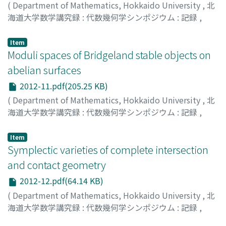
(
Department of Mathematics, Hokkaido University
,
北
海道大学数学講究録 : 代数幾何学シンポジウム : 記録
,
Volume 2012
,
2013
,
pp.98-107
)
伊藤, 敦
;
Ito, Atsushi
;
イトウ, アツシ
Item
Moduli spaces of Bridgeland stable objects on
abelian surfaces
2012-11.pdf(205.25 KB)
(
Department of Mathematics, Hokkaido University
,
北
海道大学数学講究録 : 代数幾何学シンポジウム : 記録
,
Volume 2012
,
2013
,
pp.108-118
)
柳田, 伸太郎
;
Yanagida, Shintaro
;
ヤナギダ, シンタロウ
Item
Symplectic varieties of complete intersection
and contact geometry
2012-12.pdf(64.14 KB)
(
Department of Mathematics, Hokkaido University
,
北
海道大学数学講究録 : 代数幾何学シンポジウム : 記録
,
Volume 2012
,
2013
,
pp.119-122
)