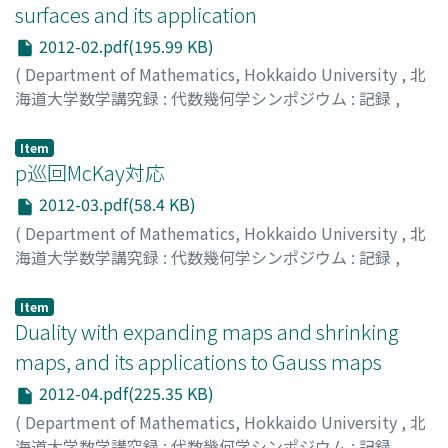
surfaces and its application
2012-02.pdf(195.99 KB)
(
Department of Mathematics, Hokkaido University
,
北
海道大学数学講究録 : 代数幾何学シンポジウム : 記録
,
Volume 2012
,
2013
,
pp.13-23
)
徳永, 浩雄
;
Tokunaga, Hiro
;
トクナガ, ヒロオ
Item
p巡回McKay対応
2012-03.pdf(58.4 KB)
(
Department of Mathematics, Hokkaido University
,
北
海道大学数学講究録 : 代数幾何学シンポジウム : 記録
,
Volume 2012
,
2013
,
pp.24-29
)
安田, 健彦
;
Yasuda, Takehiko
;
ヤスダ, タケヒコ
Item
Duality with expanding maps and shrinking
maps, and its applications to Gauss maps
2012-04.pdf(225.35 KB)
(
Department of Mathematics, Hokkaido University
,
北
海道大学数学講究録 : 代数幾何学シンポジウム : 記録
,