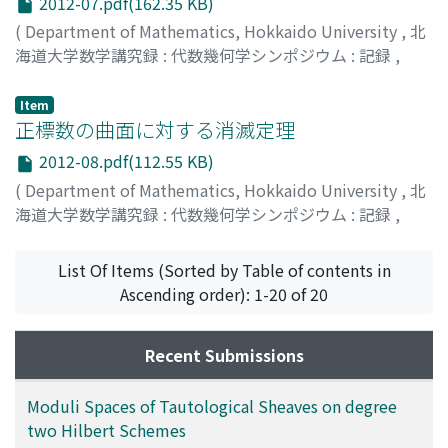
2012-07.pdf(162.35 KB)
(
Department of Mathematics, Hokkaido University
,
北
海道大学数学講究録 : 代数幾何学シンポジウム : 記録
,
Volume 2012
,
2013
,
pp.73-84
)
伊藤, 浩行
;
Ito, Hiroyuki
;
イトウ, ヒロユキ
Item
正標数の曲面に対する消滅定理
2012-08.pdf(112.55 KB)
(
Department of Mathematics, Hokkaido University
,
北
海道大学数学講究録 : 代数幾何学シンポジウム : 記録
,
Volume 2012
,
2013
,
pp.85-89
)
田中, 公
;
Tanaka, Hiromu
;
タナカ, ヒロム
List Of Items (Sorted by Table of contents in
Ascending order): 1-20 of 20
Recent Submissions
Moduli Spaces of Tautological Sheaves on degree
two Hilbert Schemes