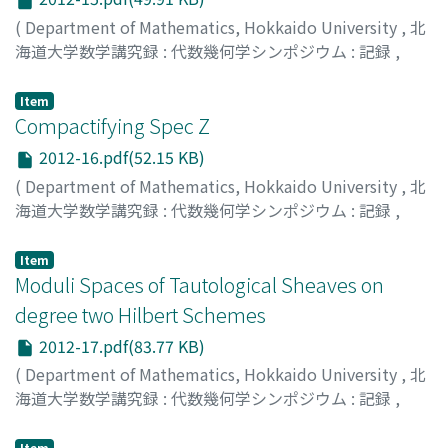
(
Department of Mathematics, Hokkaido University
,
北
海道大学数学講究録 : 代数幾何学シンポジウム : 記録
,
Volume 2012
,
2013
,
pp.125-125
)
Yasutake, Kazunori
;
安武, 和範
;
ヤスタケ, カズノリ
Item
Compactifying Spec Z
2012-16.pdf(52.15 KB)
(
Department of Mathematics, Hokkaido University
,
北
海道大学数学講究録 : 代数幾何学シンポジウム : 記録
,
Volume 2012
,
2013
,
pp.126-126
)
Takagi, Satoshi
;
高木, 聡
;
タカギ, サトシ
Item
Moduli Spaces of Tautological Sheaves on
degree two Hilbert Schemes
2012-17.pdf(83.77 KB)
(
Department of Mathematics, Hokkaido University
,
北
海道大学数学講究録 : 代数幾何学シンポジウム : 記録
,
Volume 2012
,
2013
,
pp.127-127
)
Wandel, Malte
Item