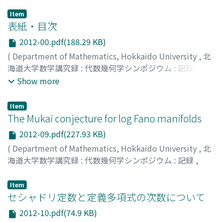
Item
表紙・目次
2012-00.pdf(188.29 KB)
(
Department of Mathematics, Hokkaido University
,
北
海道大学数学講究録 : 代数幾何学シンポジウム : 記録
,
Volume 2012
,
2013
)
Show more
Item
The Mukai conjecture for log Fano manifolds
2012-09.pdf(227.93 KB)
(
Department of Mathematics, Hokkaido University
,
北
海道大学数学講究録 : 代数幾何学シンポジウム : 記録
,
Volume 2012
,
2013
,
pp.90-97
)
藤田, 健人
;
Fujita, Kento
;
40779146
;
フジタ, ケント
Item
セシャドリ定数と定義多項式の次数について
2012-10.pdf(74.9 KB)