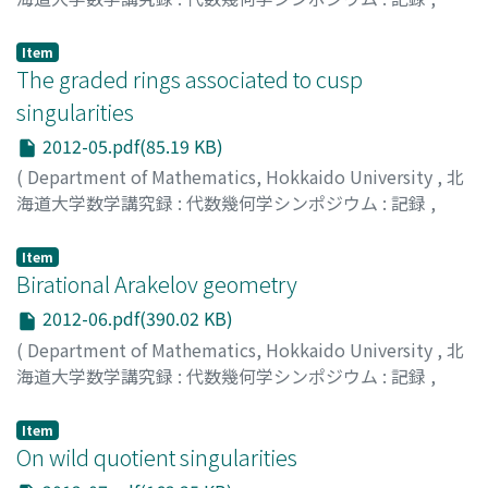
Volume 2012
,
2013
,
pp.30-40
)
古川, 勝久
;
Furukawa, Katsuhisa
;
フルカワ, カツヒサ
Item
The graded rings associated to cusp
singularities
2012-05.pdf(85.19 KB)
(
Department of Mathematics, Hokkaido University
,
北
海道大学数学講究録 : 代数幾何学シンポジウム : 記録
,
Volume 2012
,
2013
,
pp.41-50
)
Ishida, Masanori
;
石田, 正典
;
イシダ, マサノリ
Item
Birational Arakelov geometry
2012-06.pdf(390.02 KB)
(
Department of Mathematics, Hokkaido University
,
北
海道大学数学講究録 : 代数幾何学シンポジウム : 記録
,
Volume 2012
,
2013
,
pp.51-72
)
Moriwaki, Atsushi
;
森脇, 淳
;
70191062
;
モリワキ, アツシ
Item
On wild quotient singularities