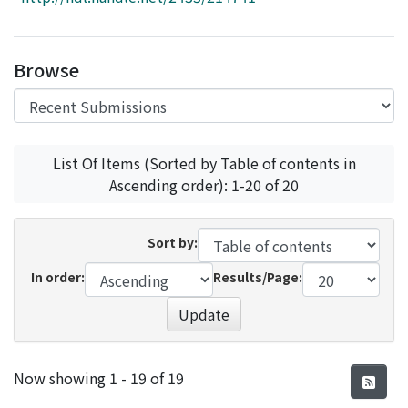
Access Statistics
Library Network
Browse
List Of Items (Sorted by Table of contents in
Ascending order): 1-20 of 20
Sort by:
In order:
Results/Page:
Update
Recent Submissions
Now showing
1 - 19 of 19