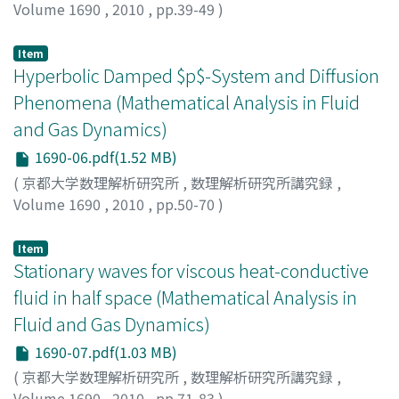
Volume 1690
,
2010
,
pp.39-49
)
高田, 滋
;
Takata, Shigeru
;
60271011
;
タカタ, シゲル
Item
Hyperbolic Damped $p$-System and Diffusion
Phenomena (Mathematical Analysis in Fluid
and Gas Dynamics)
1690-06.pdf(1.52 MB)
(
京都大学数理解析研究所
,
数理解析研究所講究録
,
Volume 1690
,
2010
,
pp.50-70
)
MEI, MING
Item
Stationary waves for viscous heat-conductive
fluid in half space (Mathematical Analysis in
Fluid and Gas Dynamics)
1690-07.pdf(1.03 MB)
(
京都大学数理解析研究所
,
数理解析研究所講究録
,
Volume 1690
,
2010
,
pp.71-83
)