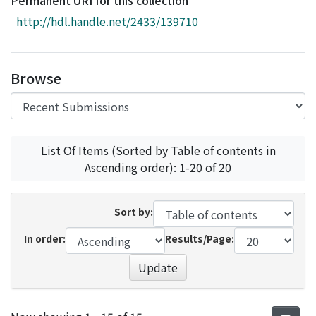
Permanent URI for this collection
Access Statistics
http://hdl.handle.net/2433/139710
Library Network
Browse
List Of Items (Sorted by Table of contents in
Ascending order): 1-20 of 20
Sort by:
In order:
Results/Page:
Update
Recent Submissions