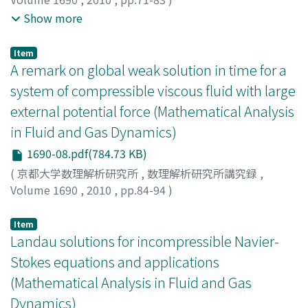
Kawashima, Shuichi
;
Nakamura, Tohru
;
Nishibata,
Show more
Shinya
;
Zhu, Peicheng
;
川島, 秀一
;
中村, 徹
;
西畑, 伸也
;
カ
ワシマ, シュウイチ
;
ナカムラ, トオル
;
ニシバタ, シンヤ
Item
A remark on global weak solution in time for a
system of compressible viscous fluid with large
external potential force (Mathematical Analysis
in Fluid and Gas Dynamics)
1690-08.pdf(784.73 KB)
(
京都大学数理解析研究所
,
数理解析研究所講究録
,
Volume 1690
,
2010
,
pp.84-94
)
LI, Jing
;
MATSUMURA, Akitaka
;
松村, 昭孝
;
マツムラ, アキ
タカ
Item
Landau solutions for incompressible Navier-
Stokes equations and applications
(Mathematical Analysis in Fluid and Gas
Dynamics)