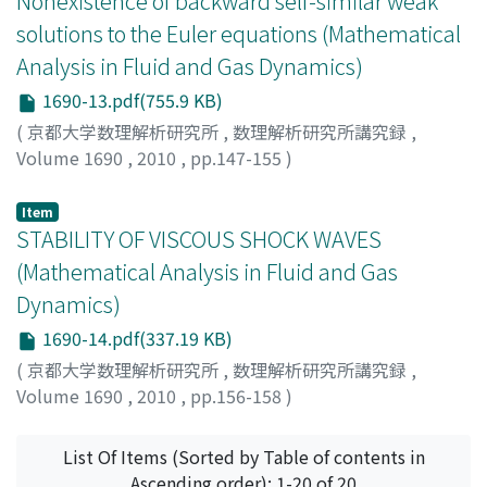
Nonexistence of backward self-similar weak
solutions to the Euler equations (Mathematical
Analysis in Fluid and Gas Dynamics)
1690-13.pdf(755.9 KB)
(
京都大学数理解析研究所
,
数理解析研究所講究録
,
Volume 1690
,
2010
,
pp.147-155
)
Takada, Ryo
;
高田, 了
;
タカダ, リョウ
Item
STABILITY OF VISCOUS SHOCK WAVES
(Mathematical Analysis in Fluid and Gas
Dynamics)
1690-14.pdf(337.19 KB)
(
京都大学数理解析研究所
,
数理解析研究所講究録
,
Volume 1690
,
2010
,
pp.156-158
)
LIU, TAI-PING
List Of Items (Sorted by Table of contents in
Ascending order): 1-20 of 20