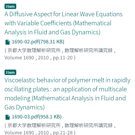
Item
A Diffusive Aspect for Linear Wave Equations
with Variable Coefficients (Mathematical
Analysis in Fluid and Gas Dynamics)
1690-02.pdf(798.31 KB)
(
京都大学数理解析研究所
,
数理解析研究所講究録
,
Volume 1690
,
2010
,
pp.11-20
)
池畠, 良
;
IKEHATA, Ryo
;
イケハタ, リョウ
Item
Viscoelastic behavior of polymer melt in rapidly
oscillating plates : an application of multiscale
modeling (Mathematical Analysis in Fluid and
Gas Dynamics)
1690-03.pdf(958.1 KB)
(
京都大学数理解析研究所
,
数理解析研究所講究録
,
Volume 1690
,
2010
,
pp.21-28
)