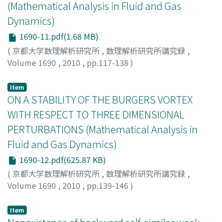
(Mathematical Analysis in Fluid and Gas
Dynamics)
1690-11.pdf(1.68 MB)
(
京都大学数理解析研究所
,
数理解析研究所講究録
,
Volume 1690
,
2010
,
pp.117-138
)
Nakano, Naoto
;
中野, 直人
;
30612642
;
ナカノ, ナオト
Item
ON A STABILITY OF THE BURGERS VORTEX
WITH RESPECT TO THREE DIMENSIONAL
PERTURBATIONS (Mathematical Analysis in
Fluid and Gas Dynamics)
1690-12.pdf(625.87 KB)
(
京都大学数理解析研究所
,
数理解析研究所講究録
,
Volume 1690
,
2010
,
pp.139-146
)
Maekawa, Yasunori
;
Gallay, Thierry
;
前川, 泰則
;
マエカワ,
ヤスノリ
Item