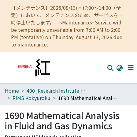
【メンテナンス】2026/08/13(木)7:00～14:00（予
定）において、メンテナンスのため、サービスを一
時停止いたします。 <Maintenance> Service will
be temporarily unavailable from 7:00 AM to 2:00
PM (tentative) on Thursday, August 13, 2026 due
to maintenance.
Home
400_Research Institute for Mathematical Sciences
Home
RIMS Kokyuroku
1690 Mathematical Analysis in Fluid and Gas Dynamics
Communities
1690 Mathematical Analysis
Browse
in Fluid and Gas Dynamics
Download Ranking