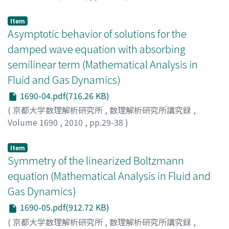
Yasuda, Shugo
;
Yamamoto, Ryoichi
;
安田, 修悟
;
山本, 量
一
;
10263401
;
ヤスダ, シュウゴ
;
ヤマモト, リョウイチ
Item
Asymptotic behavior of solutions for the
damped wave equation with absorbing
semilinear term (Mathematical Analysis in
Fluid and Gas Dynamics)
1690-04.pdf(716.26 KB)
(
京都大学数理解析研究所
,
数理解析研究所講究録
,
Volume 1690
,
2010
,
pp.29-38
)
Nishihara, Kenji
;
西原, 健二
;
ニシハラ, ケンジ
Item
Symmetry of the linearized Boltzmann
equation (Mathematical Analysis in Fluid and
Gas Dynamics)
1690-05.pdf(912.72 KB)
(
京都大学数理解析研究所
,
数理解析研究所講究録
,