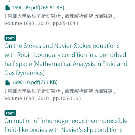
1690-09.pdf(769.81 KB)
(
京都大学数理解析研究所
,
数理解析研究所講究録
,
Volume 1690
,
2010
,
pp.95-104
)
Miura, Hideyuki
;
三浦, 英之
;
ミウラ, ヒデユキ
Item
On the Stokes and Navier-Stokes equations
with Robin boundary condition in a perturbed
half space (Mathematical Analysis in Fluid and
Gas Dynamics)
1690-10.pdf(771 KB)
(
京都大学数理解析研究所
,
数理解析研究所講究録
,
Volume 1690
,
2010
,
pp.105-116
)
Naito, Yuka
;
内藤, 由香
;
ナイトウ, ユカ
Item
On motion of inhomogeneous incompressible
fluid-like bodies with Navier's slip conditions