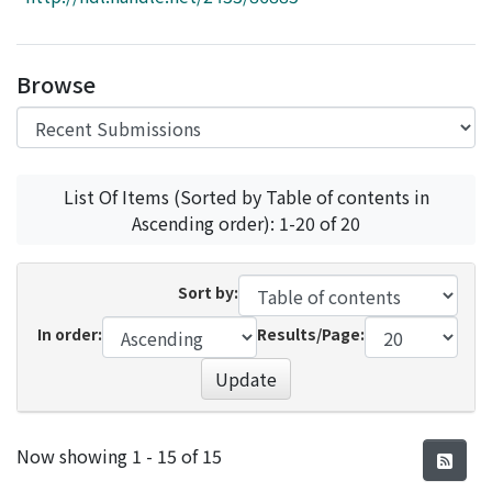
Access Statistics
Library Network
Browse
List Of Items (Sorted by Table of contents in
Ascending order): 1-20 of 20
Sort by:
In order:
Results/Page:
Update
Recent Submissions
Now showing
1 - 15 of 15