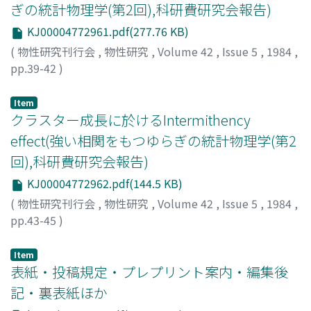
ぎの統計物理学(第2回),科研費研究会報告)
KJ00004772961.pdf(277.76 KB)
(
物性研究刊行会
,
物性研究
,
Volume 42
,
Issue 5
,
1984
,
pp.39-42
)
黒田, 登志雄
;
Kuroda, Toshio
;
クロダ, トシオ
Item
クラスター成長に於けるIntermithency
effect(強い相関をもつゆらぎの統計物理学(第2
回),科研費研究会報告)
KJ00004772962.pdf(144.5 KB)
(
物性研究刊行会
,
物性研究
,
Volume 42
,
Issue 5
,
1984
,
pp.43-45
)
古川, 浩
;
Furukawa, Hiroshi
;
フルカワ, ヒロシ
Item
表紙・投稿規定・プレプリント案内・編集後
記・裏表紙ほか