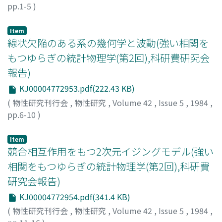
pp.1-5
)
Doppler効果が現象を複雑にするためにこれまでに詳しい
鈴木, 秀次
;
Suzuki, Hideji
;
スズキ, ヒデジ
解析が数列しかない。本論文ではDoppler効果の取り扱い
を改善し,2つの効果を同時にとりいれた分布関数を用いて
Item
線状欠陥のある系の幾何学と波動(強い相関を
計算を行い,実験のスペクトル全体を再現した。その結
果,Barker-Berry効果の式の中の未知数である自動電離状
もつゆらぎの統計物理学(第2回),科研費研究会
態(Rb 4p^5 5s^2 ^2P_<3/2>及びCs 5p^5 6s^2
報告)
^2P_<3/2>)の寿命を求めることができた。(3500(a.u.)及
KJ00004772953.pdf(222.43 KB)
び3300(a.u.))第2部では,励起断面積測定のために改造した
(
物性研究刊行会
,
物性研究
,
Volume 42
,
Issue 5
,
1984
,
イオンー原子衝突実験装置と新しく製作したエネルギー分
pp.6-10
)
析器について述べ,予備実験の結果を報告する。なお,本研
北原, 和夫
;
Kitahara, Kazuo
;
キタハラ, カズオ
究の一部は,既に日本物理学会,国際学会及び以下に示す文
献で発表されている。
Item
競合相互作用をもつ2次元イジングモデル(強い
相関をもつゆらぎの統計物理学(第2回),科研費
研究会報告)
KJ00004772954.pdf(341.4 KB)
(
物性研究刊行会
,
物性研究
,
Volume 42
,
Issue 5
,
1984
,