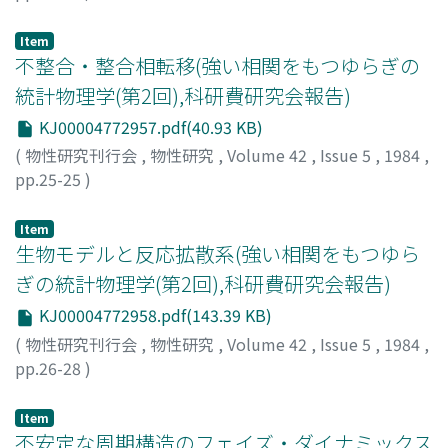
阿部, 龍蔵
;
Abe, Ryuzo
;
アベ, リュウゾウ
Item
不整合・整合相転移(強い相関をもつゆらぎの
統計物理学(第2回),科研費研究会報告)
KJ00004772957.pdf(40.93 KB)
(
物性研究刊行会
,
物性研究
,
Volume 42
,
Issue 5
,
1984
,
pp.25-25
)
斯波, 弘行
;
Shiba, Hiroyuki
;
シバ, ヒロユキ
Item
生物モデルと反応拡散系(強い相関をもつゆら
ぎの統計物理学(第2回),科研費研究会報告)
KJ00004772958.pdf(143.39 KB)
(
物性研究刊行会
,
物性研究
,
Volume 42
,
Issue 5
,
1984
,
pp.26-28
)
三村, 昌泰
;
Mimura, Masayasu
;
ミムラ, マサヤス
Item
不安定な周期構造のフェイズ・ダイナミックス