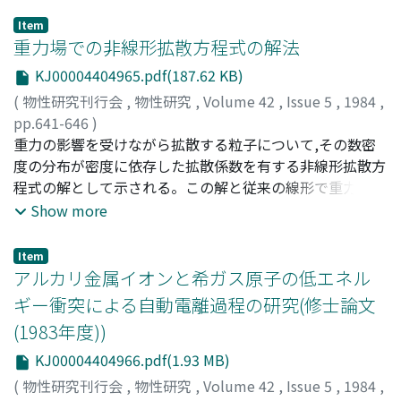
Item
重力場での非線形拡散方程式の解法
KJ00004404965.pdf(187.62 KB)
(
物性研究刊行会
,
物性研究
,
Volume 42
,
Issue 5
,
1984
,
pp.641-646
)
餌取, 寛次
重力の影響を受けながら拡散する粒子について,その数密
;
ETORI, Kanji
;
エトリ, カンジ
度の分布が密度に依存した拡散係数を有する非線形拡散方
程式の解として示される。この解と従来の線形で重力場を
考慮しない解とが比較される。
Show more
Item
アルカリ金属イオンと希ガス原子の低エネル
ギー衝突による自動電離過程の研究(修士論文
(1983年度))
KJ00004404966.pdf(1.93 MB)
(
物性研究刊行会
,
物性研究
,
Volume 42
,
Issue 5
,
1984
,