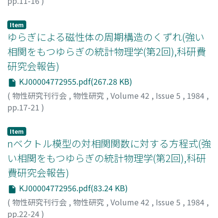
pp.11-16
)
上野, 陽太郎
;
Ueno, Yotaro
;
ウエノ, ヨウタロウ
Item
ゆらぎによる磁性体の周期構造のくずれ(強い
相関をもつゆらぎの統計物理学(第2回),科研費
研究会報告)
KJ00004772955.pdf(267.28 KB)
(
物性研究刊行会
,
物性研究
,
Volume 42
,
Issue 5
,
1984
,
pp.17-21
)
松原, 史卓
;
Matsubara, Fumitaka
;
マツバラ, フミタカ
Item
nベクトル模型の対相関関数に対する方程式(強
い相関をもつゆらぎの統計物理学(第2回),科研
費研究会報告)
KJ00004772956.pdf(83.24 KB)
(
物性研究刊行会
,
物性研究
,
Volume 42
,
Issue 5
,
1984
,
pp.22-24
)