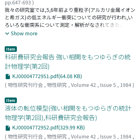
pp.647-693
)
和田, かおる
我々の研究室では,5,6年前より重粒子(アルカリ金属イオン
;
WADA, Kaoru
;
ワダ, カオル
と希ガス)の低エネルギー衝突についての研究が行われ,い
ろいろな衝突系について測定・解析がなされてきた。本論
文の第1部では,加速されたイオン(アルカリ金属の一価イ
Show more
オン)と原子(希ガス)の衝突過程で形成された自動電離状態
が崩壊する際に放出される電子のエネルギースペクトルの
Item
測定について報告する。実験は,イオンの加速エネルギー
科研費研究会報告 強い相関をもつゆらぎの統
400eV～8keV,観測角度25deg～150deg,放出電子のエネル
計物理学(第2回)
ギー0～30eVの範囲で行った。本論文では,特に,Rb^+-Ar
KJ00004772951.pdf(64.08 KB)
系ならびにCs^+-Kr系におけるスペクトルの衝突エネルギ
ー及び観測角度依存性について解析した。スペクトルの位
(
物性研究刊行会
,
物性研究
,
Volume 42
,
Issue 5
,
1984
)
置や形状の衝突エネルギーや観測角に依存した変化の原因
は,重粒子衝突特有の運動学的効果(Doppler effect)と入射
Item
粒子と標的粒子間のクーロン相互作用によって放出電子分
液体の転位模型(強い相関をもつゆらぎの統計
布が変化する現象(Barker-Berry-effect)の2つと考えられ
物理学(第2回),科研費研究会報告)
る。後者のBarker-Berry効果は,電子衝突においてはPCI効
KJ00004772952.pdf(329.99 KB)
果(Post Collision Interaction effect)と呼ばれ,詳しい解析
(
物性研究刊行会
,
物性研究
,
Volume 42
,
Issue 5
,
1984
,
が行われてきた。しかし,重粒子衝突では,同時におこる