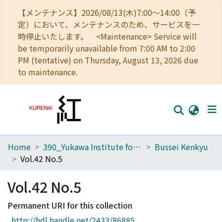
【メンテナンス】2026/08/13(木)7:00～14:00（予
定）において、メンテナンスのため、サービスを一
時停止いたします。 <Maintenance> Service will
be temporarily unavailable from 7:00 AM to 2:00
PM (tentative) on Thursday, August 13, 2026 due
to maintenance.
Home
390_Yukawa Institute for Theoretical Physics
Bussei Kenkyu
Home
Vol.42 No.5
Communities
Vol.42 No.5
Browse
Permanent URI for this collection
Download Ranking
http://hdl.handle.net/2433/86885