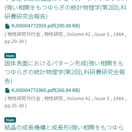
(強い相関をもつゆらぎの統計物理学(第2回),科
研費研究会報告)
KJ00004772959.pdf(290.08 KB)
(
物性研究刊行会
,
物性研究
,
Volume 42
,
Issue 5
,
1984
,
pp.29-34
)
蔵本, 由紀
;
Kuramoto, Yoshiki
;
クラモト, ヨシキ
Item
固体表面におけるパターン形成(強い相関をも
つゆらぎの統計物理学(第2回),科研費研究会報
告)
KJ00004772960.pdf(266.84 KB)
(
物性研究刊行会
,
物性研究
,
Volume 42
,
Issue 5
,
1984
,
pp.35-38
)
吉森, 昭夫
;
Yoshimori, Akio
;
ヨシモリ, アキオ
Item
結晶の成長機構と成長形(強い相関をもつゆら