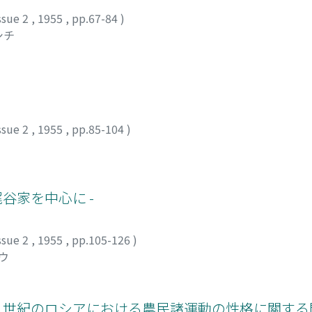
ssue 2
,
1955
,
pp.67-84
)
シチ
ssue 2
,
1955
,
pp.85-104
)
谷家を中心に -
ssue 2
,
1955
,
pp.105-126
)
ウ
一八世紀のロシアにおける農民諸運動の性格に關す