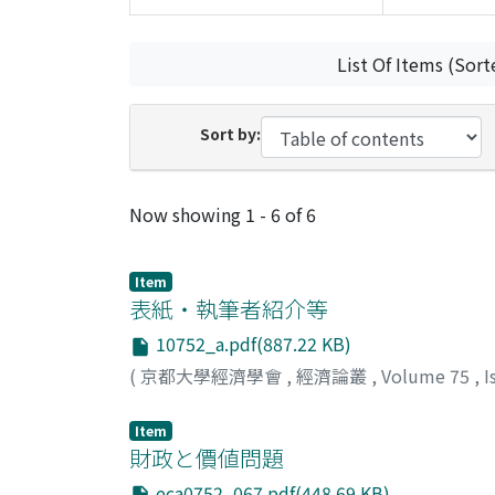
List Of Items (Sort
Sort by:
Recent Submissions
Now showing
1 - 6 of 6
Item
表紙・執筆者紹介等
10752_a.pdf(887.22 KB)
(
京都大學經濟學會
,
經濟論叢
,
Volume 75
,
I
Item
財政と價値問題
eca0752_067.pdf(448.69 KB)