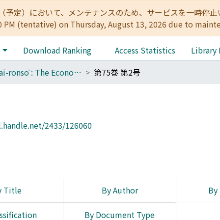
:00（予定）において、メンテナンスのため、サービスを一時停止いたします。 
0 PM (tentative) on Thursday, August 13, 2026 due to maint
e
Download Ranking
Access Statistics
Library
Keizai-ronsō : The Economic Review
第75巻 第2号
l.handle.net/2433/126060
 Title
By Author
By 
ssification
By Document Type