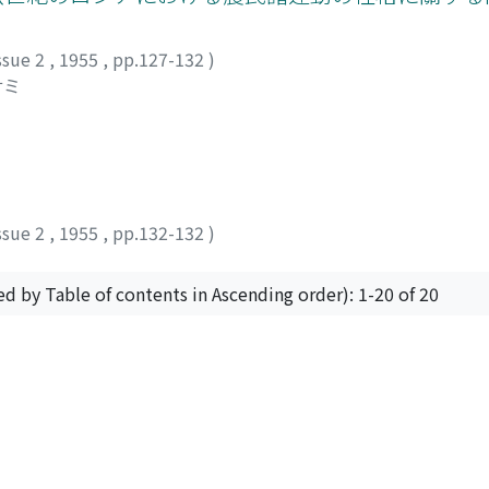
ssue 2
,
1955
,
pp.127-132
)
サミ
ssue 2
,
1955
,
pp.132-132
)
ed by Table of contents in Ascending order): 1-20 of 20