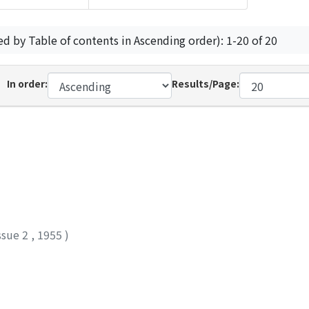
ed by Table of contents in Ascending order): 1-20 of 20
In order:
Results/Page:
ssue 2
,
1955
)