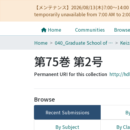
【メンテナンス】2026/08/13(木)7:00～14
temporarily unavailable from 7:00 AM to 2:0
Home
Communities
Brows
Home
040_Graduate School of Economics
第75巻 第2号
Permanent URI for this collection
http://hd
Browse
Recent Submissions
By
By Subject
By Cla