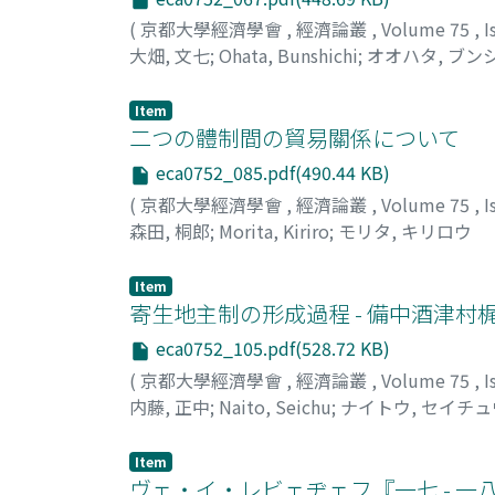
(
京都大學經濟學會
,
經濟論叢
,
Volume 75
,
I
大畑, 文七
;
Ohata, Bunshichi
;
オオハタ, ブン
Item
二つの體制間の貿易關係について
eca0752_085.pdf(490.44 KB)
(
京都大學經濟學會
,
經濟論叢
,
Volume 75
,
I
森田, 桐郎
;
Morita, Kiriro
;
モリタ, キリロウ
Item
寄生地主制の形成過程 - 備中酒津村梶
eca0752_105.pdf(528.72 KB)
(
京都大學經濟學會
,
經濟論叢
,
Volume 75
,
I
内藤, 正中
;
Naito, Seichu
;
ナイトウ, セイチュ
Item
ヴェ・イ・レビェヂェフ『一七 - 