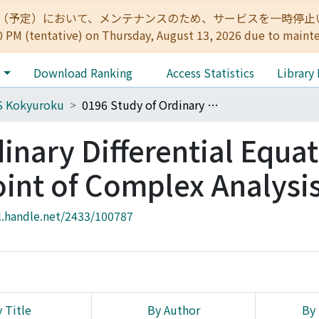
:00（予定）において、メンテナンスのため、サービスを一時停止いたします。 
0 PM (tentative) on Thursday, August 13, 2026 due to maint
e
Download Ranking
Access Statistics
Library
S Kokyuroku
0196 Study of Ordinary Differential Equation from the Stand Point of Complex Analysis
inary Differential Equa
oint of Complex Analysi
l.handle.net/2433/100787
 Title
By Author
By 