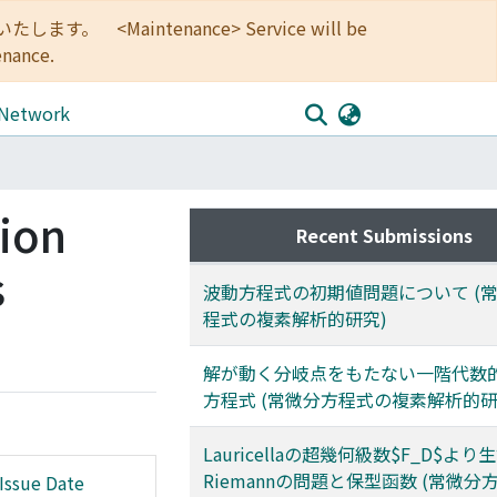
<Maintenance> Service will be
enance.
 Network
tion
Recent Submissions
s
波動方程式の初期値問題について (
程式の複素解析的研究)
解が動く分岐点をもたない一階代数
方程式 (常微分方程式の複素解析的研
Lauricellaの超幾何級数$F_D$より
Riemannの問題と保型函数 (常微分
Issue Date