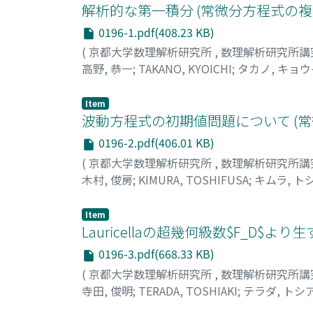
解析的な第一積分 (常微分方程式の複
0196-1.pdf(408.23 KB)
(
京都大学数理解析研究所
,
数理解析研究所講
高野, 恭一
;
TAKANO, KYOICHI
;
タカノ, キョ
Item
波動方程式の初期値問題について (
0196-2.pdf(406.01 KB)
(
京都大学数理解析研究所
,
数理解析研究所講
木村, 俊房
;
KIMURA, TOSHIFUSA
;
キムラ, ト
Item
Lauricellaの超幾何級数$F_D$
0196-3.pdf(668.33 KB)
(
京都大学数理解析研究所
,
数理解析研究所講
寺田, 俊明
;
TERADA, TOSHIAKI
;
テラダ, トシ