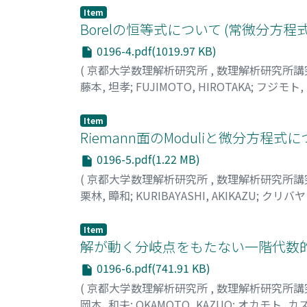
Item
Borelの恒等式について (常微分方
0196-4.pdf(1019.97 KB)
(
京都大学数理解析研究所
,
数理解析研究所講
藤本, 坦孝
;
FUJIMOTO, HIROTAKA
;
フジモト,
Item
Riemann面のModuliと微分方程
0196-5.pdf(1.22 MB)
(
京都大学数理解析研究所
,
数理解析研究所講
栗林, 瞕和
;
KURIBAYASHI, AKIKAZU
;
クリバヤ
Item
解が動く分岐点をもたない一階代数的
0196-6.pdf(741.91 KB)
(
京都大学数理解析研究所
,
数理解析研究所講
岡本, 和夫
;
OKAMOTO, KAZUO
;
オカモト, カ