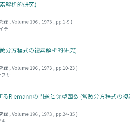
素解析的研究)
究録
,
Volume 196
,
1973
,
pp.1-9
)
ウイチ
常微分方程式の複素解析的研究)
究録
,
Volume 196
,
1973
,
pp.10-23
)
シフサ
より生ずるRiemannの問題と保型函数 (常微分方程式の
究録
,
Volume 196
,
1973
,
pp.24-35
)
アキ