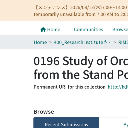
【メンテナンス】2026/08/13(木)7:00～14
temporarily unavailable from 7:00 AM to 2:0
Home
Communities
Brows
Home
400_Research Institute for Mathematical Sciences
RIM
0196 Study of Ord
from the Stand P
Permanent URI for this collection
http://hd
Browse
Recent Submissions
By