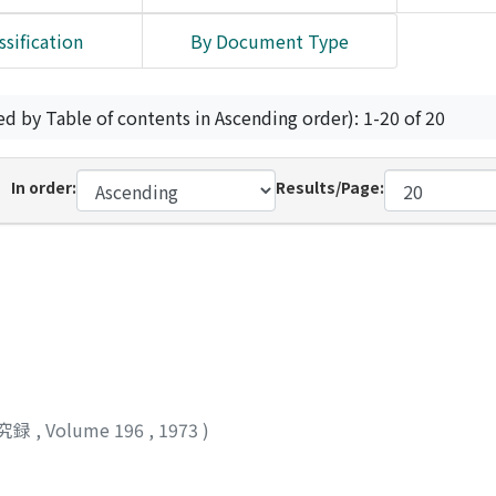
ssification
By Document Type
ed by Table of contents in Ascending order): 1-20 of 20
In order:
Results/Page:
究録
,
Volume 196
,
1973
)