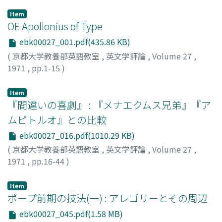
Item
OE Apollonius of Type
ebk00027_001.pdf(435.86 KB)
(
京都大学教養部英語教室
,
英文学評論
,
Volume 27
,
1971
,
pp.1-15
)
佐々部, 英男
;
Sasabe, Hideo
;
ササベ, ヒデオ
Item
『間違いの喜劇』 : 『メナエクムス兄弟』『ア
ムピトルオ』との比較
ebk00027_016.pdf(1010.29 KB)
(
京都大学教養部英語教室
,
英文学評論
,
Volume 27
,
1971
,
pp.16-44
)
小畠, 啓邦
;
Kobatake, Hirokuni
;
コバタケ, ヒロクニ
Item
ポープ前期の技法(一) : アレゴリーとその周辺
ebk00027_045.pdf(1.58 MB)