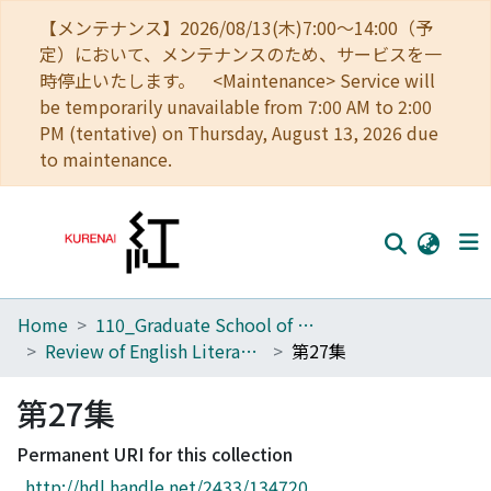
【メンテナンス】2026/08/13(木)7:00～14:00（予
定）において、メンテナンスのため、サービスを一
時停止いたします。 <Maintenance> Service will
be temporarily unavailable from 7:00 AM to 2:00
PM (tentative) on Thursday, August 13, 2026 due
to maintenance.
Home
110_Graduate School of Human and Environmental Studies
Home
Review of English Literature
第27集
Communities
第27集
Browse
Permanent URI for this collection
Download Ranking
http://hdl.handle.net/2433/134720