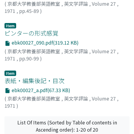
(
京都大学教養部英語教室
,
英文学評論
,
Volume 27
,
1971
,
pp.45-89
)
酒井, 幸三
;
Sakai, Kozo
;
サカイ, コウゾウ
Item
ピンターの形式感覚
ebk00027_090.pdf(319.12 KB)
(
京都大学教養部英語教室
,
英文学評論
,
Volume 27
,
1971
,
pp.90-99
)
鴫原, 真一
;
Shigihara, Shinichi
;
シギハラ, シンイチ
Item
表紙・編集後記・目次
ebk00027_a.pdf(67.33 KB)
(
京都大学教養部英語教室
,
英文学評論
,
Volume 27
,
1971
)
List Of Items (Sorted by Table of contents in
Ascending order): 1-20 of 20