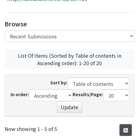
Access Statistics
Library Network
Browse
List Of Items (Sorted by Table of contents in
Ascending order): 1-20 of 20
Sort by:
In order:
Results/Page:
Update
Recent Submissions
Now showing
1 - 5 of 5