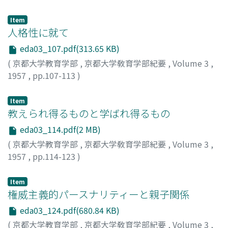
ハリス, F. P.
Item
人格性に就て
eda03_107.pdf(313.65 KB)
(
京都大学教育学部
,
京都大学敎育学部紀要
,
Volume 3
,
1957
,
pp.107-113
)
片岡, 仁志
Item
教えられ得るものと学ばれ得るもの
eda03_114.pdf(2 MB)
(
京都大学教育学部
,
京都大学敎育学部紀要
,
Volume 3
,
1957
,
pp.114-123
)
笠尾, 雅美
;
Kasao, Masami
;
カサオ, マサミ
Item
権威主義的パースナリティーと親子関係
eda03_124.pdf(680.84 KB)
(
京都大学教育学部
,
京都大学敎育学部紀要
,
Volume 3
,