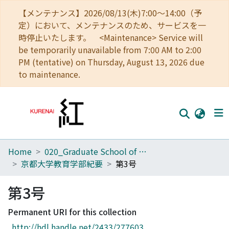
【メンテナンス】2026/08/13(木)7:00～14:00（予
定）において、メンテナンスのため、サービスを一
時停止いたします。 <Maintenance> Service will
be temporarily unavailable from 7:00 AM to 2:00
PM (tentative) on Thursday, August 13, 2026 due
to maintenance.
Home
020_Graduate School of Education
Home
京都大学教育学部紀要
第3号
Communities
第3号
Browse
Permanent URI for this collection
Download Ranking
http://hdl.handle.net/2433/277603