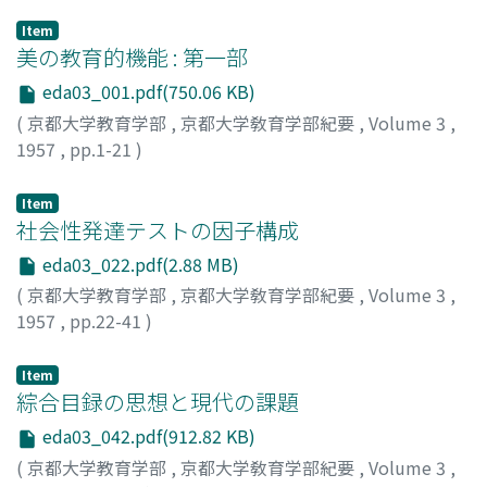
Item
美の教育的機能 : 第一部
eda03_001.pdf(750.06 KB)
(
京都大学教育学部
,
京都大学敎育学部紀要
,
Volume 3
,
1957
,
pp.1-21
)
高坂, 正顕
;
Kōsaka, Masaaki
;
コウサカ, マサアキ
Item
社会性発達テストの因子構成
eda03_022.pdf(2.88 MB)
(
京都大学教育学部
,
京都大学敎育学部紀要
,
Volume 3
,
1957
,
pp.22-41
)
倉石, 精一
;
Kuraishi, Seiichi
;
クライシ, セイイチ
Item
綜合目録の思想と現代の課題
eda03_042.pdf(912.82 KB)
(
京都大学教育学部
,
京都大学敎育学部紀要
,
Volume 3
,