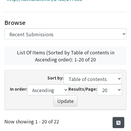
Access Statistics
Library Network
Browse
List Of Items (Sorted by Table of contents in
Ascending order): 1-20 of 20
Sort by:
In order:
Results/Page:
Update
Recent Submissions
Now showing
1 - 20 of 22