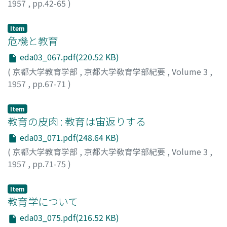
1957
,
pp.42-65
)
小倉, 親雄
;
Ogura, Chikao
;
オグラ, チカオ
Item
危機と教育
eda03_067.pdf(220.52 KB)
(
京都大学教育学部
,
京都大学敎育学部紀要
,
Volume 3
,
1957
,
pp.67-71
)
鰺坂, 二夫
Item
教育の皮肉 : 教育は宙返りする
eda03_071.pdf(248.64 KB)
(
京都大学教育学部
,
京都大学敎育学部紀要
,
Volume 3
,
1957
,
pp.71-75
)
池田, 進
Item
教育学について
eda03_075.pdf(216.52 KB)