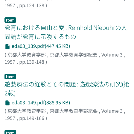
1957
,
pp.124-138
)
遠山, 順一
;
Tōyama, Jyunichi
;
トオヤマ, ジュンイチ
Item
教育における自由と愛 : Reinhold Niebuhrの人
間論が教育に示唆するもの
eda03_139.pdf(447.45 KB)
(
京都大学教育学部
,
京都大学敎育学部紀要
,
Volume 3
,
1957
,
pp.139-148
)
岡本, 道雄
;
Okamoto, Michio
;
オカモト, ミチオ
Item
遊戯療法の経験とその間題 : 遊戯療法の研究(第
2報)
eda03_149.pdf(888.95 KB)
(
京都大学教育学部
,
京都大学敎育学部紀要
,
Volume 3
,
1957
,
pp.149-166
)
畠瀬, 稔
;
Hatase, Minoru
;
ハタセ, ミノル
Item