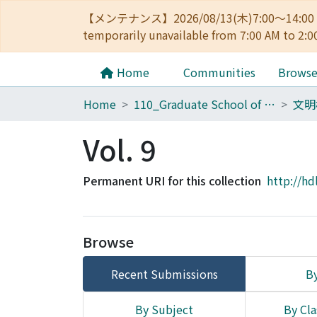
【メンテナンス】2026/08/13(木)7:00～14
temporarily unavailable from 7:00 AM to 2:0
Home
Communities
Brows
Home
110_Graduate School of Human and Environmental Studies
Vol. 9
Permanent URI for this collection
http://hd
Browse
Recent Submissions
By
By Subject
By Cla