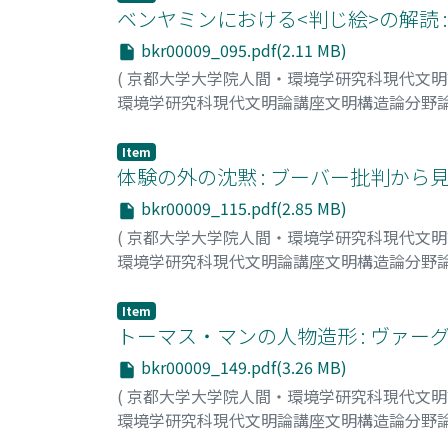
ベンヤミンにおける<判じ絵>の解読 
bkr00009_095.pdf(2.11 MB)
(
京都大学大学院人間・環境学研究科現代文
環境学研究科現代文明論講座文明構造論分野
小林, 永規
;
Kobayashi, Hisanori
;
コバヤシ, ヒ
Item
体験の外の沈黙 : ブーバー批判から
bkr00009_115.pdf(2.85 MB)
(
京都大学大学院人間・環境学研究科現代文
環境学研究科現代文明論講座文明構造論分野
小林, 哲也
;
Kobayashi, Tetsuya
;
70764893
;
コ
Item
トーマス・マンの人物造形 : ヴァ
bkr00009_149.pdf(3.26 MB)
(
京都大学大学院人間・環境学研究科現代文
環境学研究科現代文明論講座文明構造論分野
紀之定, 真理恵
;
Kinosada, Marie
;
キノサダ, 