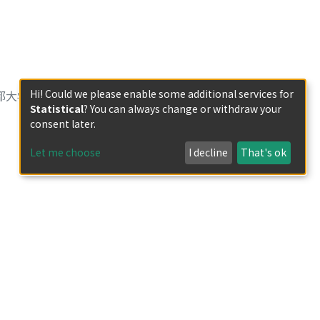
Hi! Could we please enable some additional services for
京都大学大学院人間・
Statistical
? You can always change or withdraw your
consent later.
Let me choose
I decline
That's ok
京都大学大学院人間・