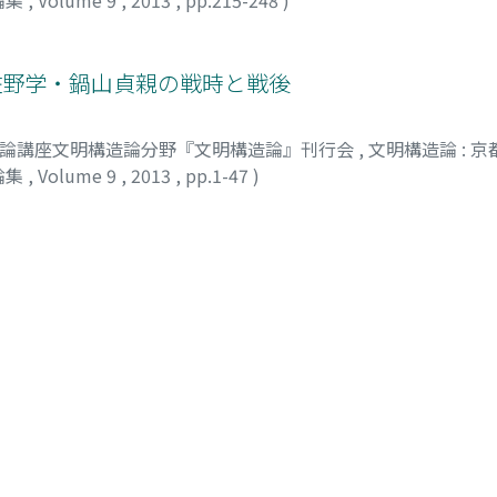
 佐野学・鍋山貞親の戦時と戦後
明論講座文明構造論分野『文明構造論』刊行会
,
文明構造論 : 
論集
,
Volume 9
,
2013
,
pp.1-47
)
明論講座文明構造論分野『文明構造論』刊行会
,
文明構造論 : 
論集
,
Volume 9
,
2013
)
ed by Table of contents in Ascending order): 1-20 of 20