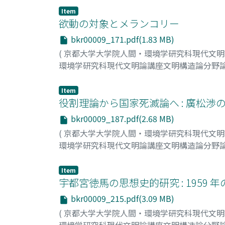
Item
欲動の対象とメランコリー
bkr00009_171.pdf(1.83 MB)
(
京都大学大学院人間・環境学研究科現代文
環境学研究科現代文明論講座文明構造論分野
藤井, あゆみ
;
Fujii, Ayumi
;
フジイ, アユミ
Item
役割理論から国家死滅論へ : 廣松
bkr00009_187.pdf(2.68 MB)
(
京都大学大学院人間・環境学研究科現代文
環境学研究科現代文明論講座文明構造論分野
渡辺, 恭彦
;
Watanabe, Yasuhiko
;
90817727
;
ワ
Item
宇都宮徳馬の思想史的研究 : 1959
bkr00009_215.pdf(3.09 MB)
(
京都大学大学院人間・環境学研究科現代文
環境学研究科現代文明論講座文明構造論分野