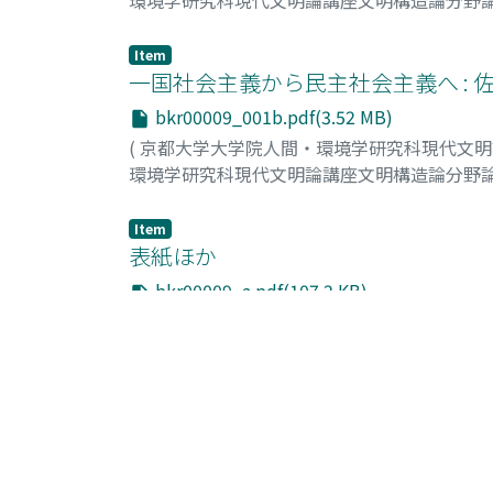
劉, 守軍
;
Liu, Shoujun
Item
一国社会主義から民主社会主義へ :
bkr00009_001b.pdf(3.52 MB)
(
京都大学大学院人間・環境学研究科現代文
環境学研究科現代文明論講座文明構造論分野
福家, 崇洋
;
Fuke, Takahiro
;
フケ, タカヒロ
Item
表紙ほか
bkr00009_a.pdf(107.2 KB)
(
京都大学大学院人間・環境学研究科現代文
環境学研究科現代文明論講座文明構造論分野
List Of Items (Sort