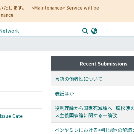
<Maintenance> Service will be
enance.
 Network
Recent Submissions
言語の他者性について
表紙ほか
役割理論から国家死滅論へ : 廣松渉
ス主義国家論に関する一論攷
Issue Date
ベンヤミンにおける<判じ絵>の解読 :