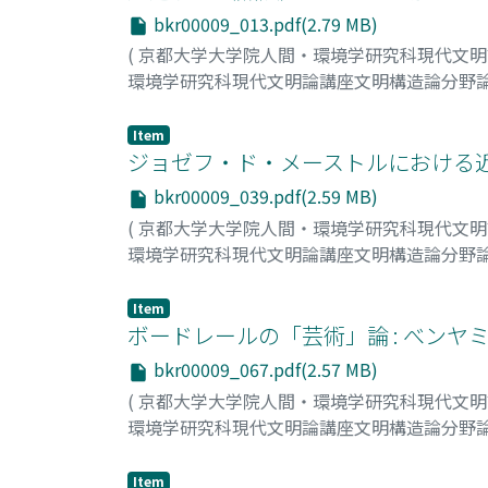
bkr00009_013.pdf(2.79 MB)
(
京都大学大学院人間・環境学研究科現代文
環境学研究科現代文明論講座文明構造論分野
永渕, 剛介
;
Nagafuchi, Gohsuke
;
ナガフチ, 
Item
ジョゼフ・ド・メーストルにおける
bkr00009_039.pdf(2.59 MB)
(
京都大学大学院人間・環境学研究科現代文
環境学研究科現代文明論講座文明構造論分野
影浦, 亮平
;
Kageura, Ryohei
;
カゲウラ, リョ
Item
ボードレールの「芸術」論 : べン
bkr00009_067.pdf(2.57 MB)
(
京都大学大学院人間・環境学研究科現代文
環境学研究科現代文明論講座文明構造論分野
小田, 直史
;
Oda, Naofumi
;
オダ, ナオフミ
Item