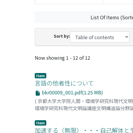
List Of Items (Sort
Sort by:
Recent Submissions
Now showing
1 - 12 of 12
Item
言語の他者性について
bkr00009_001.pdf(1.25 MB)
(
京都大学大学院人間・環境学研究科現代文
環境学研究科現代文明論講座文明構造論分野
岩佐, 厚太郎
;
Iwasa, Kohtaro
;
イワサ, コウタ
Item
加速する〈無限〉・・・自己解体と生