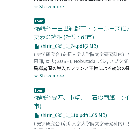
京で発掘調査をおこなっている。発掘調査に
Show more
成果を紹介し、藤原京に関する遺構解釈の一
ば、その対応関係を認めるというものである
Item
東北部にとどまっており、第二次条坊は宮・
<論説>一三世紀都市トゥールーズに
究を紹介し、これらの成果を合わせて、第一
交渉の諸相 (特集 : 都市)
条坊は天武十一年に開始した造都に、それぞ
shirin_095_1_74.pdf(2 MB)
を、既存の水田域を活用したことにあったと
(
史学研究会 (京都大学大学院文学研究科内)
,
図師, 宣忠
;
ZUSHI, Nobutada
;
ズシ, ノブタダ
異端審問の導入とフランス王権による統治の
はどのように扱われたのか。本稿では、一三
Show more
よびこうした過去の「異端」問題を理由に今
し、国王フィリップ三世の特許状を引き出し
Item
果、異端審問官が「異端」の追及・断罪のた
<論説>要塞、市壁、「石の商館」 : 
て用いられていたという興味深い事実が明ら
市)
的な把捉のために、それぞれに効率的な文書
shirin_095_1_110.pdf(1.65 MB)
った一三世紀における実践的な文書利用のあ
る。
(
史学研究会 (京都大学大学院文学研究科内)
,