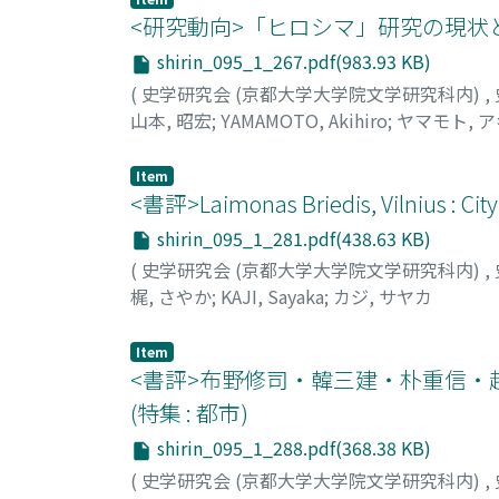
were dedicated to improving poor people's 
<研究動向>「ヒロシマ」研究の現状と展
engagement with the physical conditions of 
Victorian elites. This essay contends that t
shirin_095_1_267.pdf(983.93 KB)
rise to an inclusive "city consciousness" in
(
史学研究会 (京都大学大学院文学研究科内)
,
tenement reformers was fundamentally compa
山本, 昭宏
;
YAMAMOTO, Akihiro
;
ヤマモト, 
paradoxically. While the reformers came to u
and social hygiene increased. They thought 
Item
citizenship. This idea would unintentional
<書評>Laimonas Briedis, Vilnius : Cit
and African Americans from the South with a
shirin_095_1_281.pdf(438.63 KB)
city planning movement sponsored by local bu
(
史学研究会 (京都大学大学院文学研究科内)
,
twentieth century. Its positive commitment
梶, さやか
;
KAJI, Sayaka
;
カジ, サヤカ
as a comprehensive whole. In this field, inno
employed by the Plan Commission, contributed
professional personnel in the causes for lar
Item
<書評>布野修司・韓三建・朴重信・
Civic identity reached its apex in the 1910
wartime federal mobilization, both urban ref
(特集 : 都市)
nationalism. I consider this as the beginning 
shirin_095_1_288.pdf(368.38 KB)
Chicago's war experiences were followed by 
(
史学研究会 (京都大学大学院文学研究科内)
,
1919 were the worst in its history. It is in 