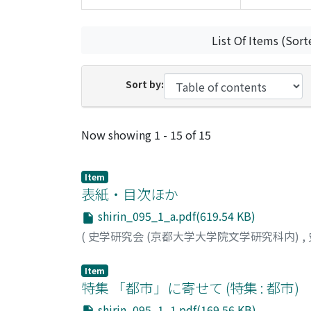
List Of Items (Sort
Sort by:
Recent Submissions
Now showing
1 - 15 of 15
Item
表紙・目次ほか
shirin_095_1_a.pdf(619.54 KB)
(
史学研究会 (京都大学大学院文学研究科内)
,
Item
特集 「都市」に寄せて (特集 : 都市)
shirin_095_1_1.pdf(169.56 KB)