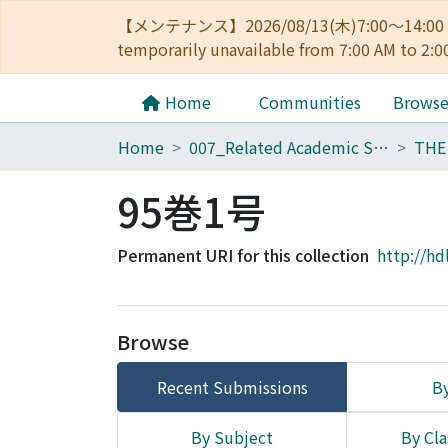
【メンテナンス】2026/08/13(木)7:00～14
temporarily unavailable from 7:00 AM to 2:0
Home
Communities
Brows
Home
007_Related Academic Societies
95巻1号
Permanent URI for this collection
http://hd
Browse
Recent Submissions
By
By Subject
By Cla