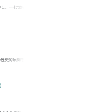
かし、一七世紀初
。そして約一〇〇年
ラスが、要塞と市壁
られようとする過程
既存の港町の秩序や
いち早く堅固な防備
の歴史的展開を明ら
れを担う譜代大名が
名が協働することで
づけを変えたことに
った。この結果、譜
)
支配だけでなく、藩