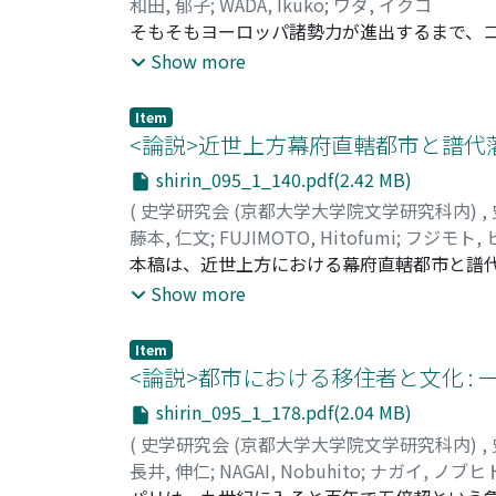
和田, 郁子
;
WADA, Ikuko
;
ワダ, イクコ
そもそもヨーロッパ諸勢力が進出するまで、
頭、オランダ東インド会社がプリカットに要
Show more
掛の一八世紀初頭には、イギリス東インド会
を併せ持つ港町として台頭し始めるのである
Item
に注目する。特に、一七世紀後半、防備強化
<論説>近世上方幕府直轄都市と譜代藩 (
現地権力者とのしがらみに阻まれ、思うに任
shirin_095_1_140.pdf(2.42 MB)
施設の獲得に成功し、台頭への足がかりを掴
(
史学研究会 (京都大学大学院文学研究科内)
,
藤本, 仁文
;
FUJIMOTO, Hitofumi
;
フジモト,
本稿は、近世上方における幕府直轄都市と譜
かにしようとするものである。一七世紀にお
Show more
重点的に配遣されていた。幕府直轄都市と譜
西国有事に備えていたのである。一七世紀末
Item
よって、地域差が解消され均質化が進められ
<論説>都市における移住者と文化 : 
代大名の転封は激減しその城下町は政治・経
shirin_095_1_178.pdf(2.04 MB)
が一定程度の独自性を持ちながら個別領主支
(
史学研究会 (京都大学大学院文学研究科内)
,
長井, 伸仁
;
NAGAI, Nobuhito
;
ナガイ, ノブヒ