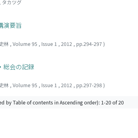
, タカツグ
larship of Robert E. Park and Ernest Burgess was their mappi
by ethno-racial primary groups. Their perception of the ci
and city planners in that Park's human ecology and Burgess'
講演要旨
he pluralist model of urban environments. Furthermore, it is
mission on Race Relations, which made peace after the 1919 
 city's residential zoning, which was begun during the same 
史林
,
Volume 95
,
Issue 1
,
2012
,
pp.294-297
)
 covenants, zoning policy sustained newly established de-fa
t can be said that Chicago School's urban ecology contained
pace for realistic governance. By the end of the 1920s, Amer
・総会の記録
the "city" as socio-geographically divided and stratified spa
 saw urban America. The urban historians of the present day
史林
,
Volume 95
,
Issue 1
,
2012
,
pp.297-298
)
ed by Table of contents in Ascending order): 1-20 of 20