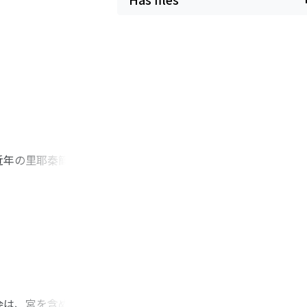
近年の里耶秦簡の出
、その下で実務を担
「官」とを自律した
たとしても、それら
ない。本稿では、県
)文書行政回路とい
ぶ県の政治的景観が
会は、宮を含め藤原