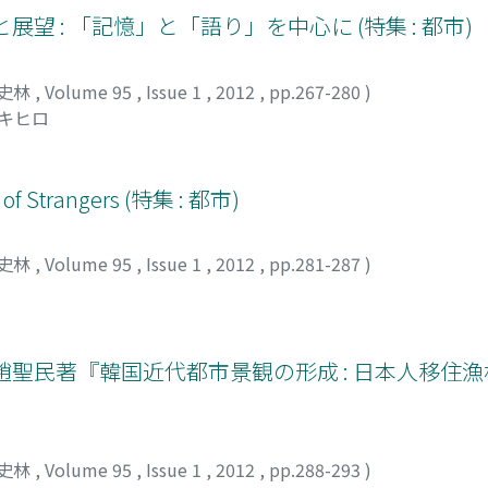
housing, represent a new trend of environmentalism. Their 
望 : 「記憶」と「語り」を中心に (特集 : 都市)
slum areas differed from the separate-sphere ideology of th
he tenement reformers' endeavors to bridge different groups i
 Chicago. I argue, however, the new positive environmentali
史林
,
Volume 95
,
Issue 1
,
2012
,
pp.267-280
)
tible with the contemporary exclusion of ethno-racial min
アキヒロ
nderstand urban environment as a social issue, their interest
clean and healthful physical conditions were indispensable t
ly produce a social mechanism to stigmatize the poverty a
y of Strangers (特集 : 都市)
 metaphor of contagion and alienated them from civic life. T
siness circles was another source of "city consciousness" i
史林
,
Volume 95
,
Issue 1
,
2012
,
pp.281-287
)
 to the urban landscape and park system helped Chicagoans 
vative public relations activities led by Walter Moody, a sales
 much to creating a sense of city loyalty. This rise of a n
ge-scale renovations of built environments is worthy of furth
趙聖民著『韓国近代都市景観の形成 : 日本人移住
s, however it suddenly collapsed during World War I. Encroac
orm and city planning had to justify their causes in terms o
of the decline of the idea that city was an indivisible organis
the eruptions of ethno/racial antagonism. The race riots in
史林
,
Volume 95
,
Issue 1
,
2012
,
pp.288-293
)
this context that the rise of the Chicago School's new urban s