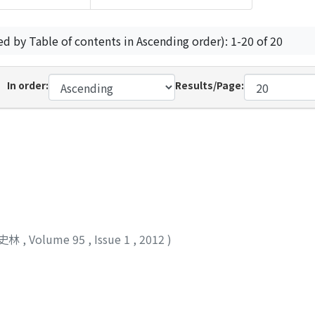
ed by Table of contents in Ascending order): 1-20 of 20
In order:
Results/Page:
史林
,
Volume 95
,
Issue 1
,
2012
)