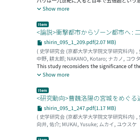
パリは一九世紀に入ると百年で五倍超という
入口流入はそれ自体で多くの問題を生み出す
Show more
おり、それはパリにも反映されていたと考え
結果パリがいかなる都市社会であったのかを
Item
の認識や活動を通じて迫った。研究の結果、
<論説>衝撃都市からゾーン都市へ : 二
方出身者を対象としたカトリック系の団体は
shirin_095_1_209.pdf(2.07 MB)
らの移住者には目立った特性がなかったか、
(
史学研究会 (京都大学大学院文学研究科内)
,
と考えられる。
中野, 耕太郎
;
NAKANO, Kotaro
;
ナカノ, コウ
This study reconsiders the significance of th
reviewing the public discourses of urban elite
Show more
"city consciousness, " or the historical city 
exploration on another aspect of the same de
Item
divided space. Is the city a socially integra
<研究動向>曹魏洛陽の宮城をめぐる近年
race and so on? I observe a historical dynam
shirin_095_1_247.pdf(1.17 MB)
interrelated ideas of the modern city. More c
(
史学研究会 (京都大学大学院文学研究科内)
,
examining the characteristics of urban envir
向井, 佑介
;
MUKAI, Yusuke
;
ムカイ, ユウスケ
conducted by social settlement houses, (2) 
urban sociology. The tenement reforms led b
Item