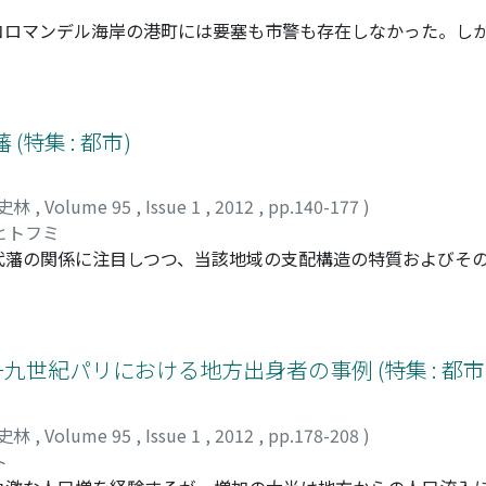
コロマンデル海岸の港町には要塞も市警も存在しなかった。し
塞を築いたことにより、本格的な要塞を擁する港町が登場する
社が租借権を得た一六三九年当時は一漁村に過ぎなかったマド
。本稿は、要塞や市壁という新しい建造物が同海岸の港町に造
の必要に迫られ、市壁や石造りの商館の建設を望みながらも、
特集 : 都市)
せなかったオランダの事例を分析することによって、同時期に
んだマドラスの特徴を浮き彫りにしようとするものである。
史林
,
Volume 95
,
Issue 1
,
2012
,
pp.140-177
)
 ヒトフミ
代藩の関係に注目しつつ、当該地域の支配構造の特質およびそ
いて上方は西国有事に備える軍事拠点として位置づけられ、こ
代藩の城下町は連動して機能し、またそこに配置された譜代大
―一八世紀初頭に幕府が従来の軍事戦略を転換させ上方の位置
ながら、当該地域を含めて全国支配の再編が行われることにな
一九世紀パリにおける地方出身者の事例 (特集 : 都市
済の拠点として全国各地で定着していき、また上方では幕府の
配を行う二元的支配が展開することになった。
史林
,
Volume 95
,
Issue 1
,
2012
,
pp.178-208
)
ト