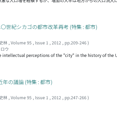
急激な人口増を経験するが、増加の大半は地方からの人口流入
が、他方で、フランスは一九世紀を通じて言語的・文化的な多
られる。だが、移住者たちが番語的・文化的特性をどれほど有
総体的に測ることは、容易ではない。本稿では、この問題に対
パリ大司教座は地方出身者の処遇や特性に注意を払っていなか
〇世紀シカゴの都市改革再考 (特集 : 都市)
、困窮者の扶助を活動の中心にしていたことが判明した。これ
あるいは、彼らの特性がさして意識されなかったかの、二通り
史林
,
Volume 95
,
Issue 1
,
2012
,
pp.209-246
)
タロウ
e intellectual perceptions of the "city" in the history of the
s in early twentieth-century Chicago, I try to elucidate the r
identity as an indivisible organic unity. This work leads to the
velopment, that is, the origin of the current civic image as 
ted entity or a space with many boundaries defined by class, g
の議論 (特集 : 都市)
ism of the twentieth-century urban history in the intersecti
oncretely, this article approaches the historical perception o
史林
,
Volume 95
,
Issue 1
,
2012
,
pp.247-266
)
onmentalism in the following three intellectual trends: (1)
the Chicago Plan, a city planning movement, and (3) the Chi
y the progressive social workers, such as Jane Addams of t