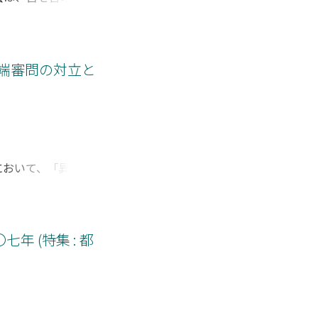
は、最近の発掘調査
させてもし整合すれ
る。第一次条坊は宮
した遺物をめぐる研
異端審問の対立と
断の記事に、第二次
迅速に進んだ理由
において、「異端」
ぐる対立の事例、お
が国王に嘆願をな
していく。その結
ための「証拠」とし
 (特集 : 都
王権も被治者の体系
ての記録の利用とい
出してくれるのであ