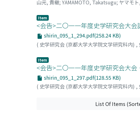
山元, 貴継
;
YAMAMOTO, Takatsugu
;
ヤマモト
understood. A prominent feature of the scho
segmented urban spaces sometimes occupied 
different from those of tenement reformers 
Item
<会告>二〇一一年度史学研究会大会
development thesis fundamentally affirmed t
Park took the initiative on the Chicago Com
shirin_095_1_294.pdf(258.24 KB)
Burgess' model had basic affinities with the
(
史学研究会 (京都大学大学院文学研究科内)
,
Combined with prevalence of new restrictive
segregation in Chicago from the mid-1920s. I
Item
engineering that approved separating urban s
<会告>二〇一一年度史学研究会大会
and intellectuals were accustomed to seeing 
shirin_095_1_297.pdf(128.55 KB)
evolution deeply affected the way academics
(
史学研究会 (京都大学大学院文学研究科内)
,
List Of Items (Sort