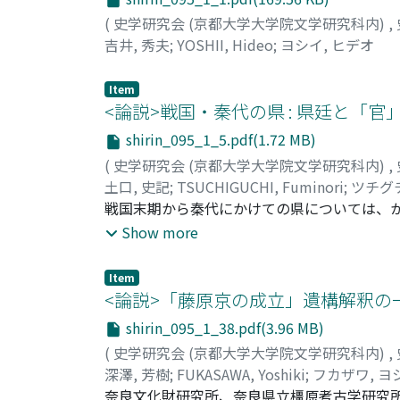
(
史学研究会 (京都大学大学院文学研究科内)
,
吉井, 秀夫
;
YOSHII, Hideo
;
ヨシイ, ヒデオ
Item
<論説>戦国・秦代の県 : 県廷と「官」
shirin_095_1_5.pdf(1.72 MB)
(
史学研究会 (京都大学大学院文学研究科内)
,
土口, 史記
;
TSUCHIGUCHI, Fuminori
;
ツチグチ
戦国末期から秦代にかけての県については、
土によって行政運用の実態面をも捉えること
Show more
当する諸部局である「官」の区別が確認され
別個の組織と捉え、それらの間の「距離」を
Item
は行政機関としてひとつの複合体を成してい
<論説>「藤原京の成立」遺構解釈の一例 
行政の一体性を支えたのは県廷の「官」に対する
shirin_095_1_38.pdf(3.96 MB)
う三つの側面から論証する。出土秦簡によっ
(
史学研究会 (京都大学大学院文学研究科内)
,
浮かび上がってきたが、県行政はあくまで県
深澤, 芳樹
;
FUKASAWA, Yoshiki
;
フカザワ, ヨ
奈良文化財研究所、奈良県立橿原考古学研究