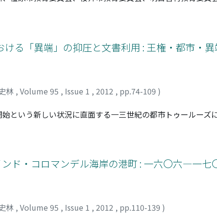
よって、宮や京のより確かな姿が明らかになってきた。本稿で
例を提示した。解釈の方針は、発掘調査成果を文献記録に対照
。藤原宮・京ではこれまでに二時期の条坊遺構が発見されてい
京全域におよんでいる。宮造営のために掘られた運河から出土
おける「異端」の抑圧と文書利用 : 王権・都市・
次条坊は『日本書紀』天武五年目記録する造都の企画とその中
れ対応するとする考えを支持した。さらに藤原京で条坊施工が
推定した。
史林
,
Volume 95
,
Issue 1
,
2012
,
pp.74-109
)
開始という新しい状況に直面する一三世紀の都市トゥールーズ
世紀前半における異端審問官と都市民の間の「異端」問題をめ
度は国王役人によって財産没収の危機にさらされた都市民たち
たという一三世紀後半の事例を、文書利用という観点から検討
めに残した判決記録が、のちに国王役人によって都市民を赦す
インド・コロマンデル海岸の港町 : 一六〇六―一七〇七年
かになった。異端審問官は「異端」追及の手段として、一方で
利用を展開していくが、テクストの参照あるいは「証拠」とし
り方が、王権・異端審問と都市が取り結ぶ関係の一端を照らし
史林
,
Volume 95
,
Issue 1
,
2012
,
pp.110-139
)