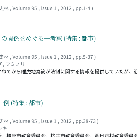
史林
,
Volume 95
,
Issue 1
,
2012
,
pp.1-4
)
の関係をめぐる一考察 (特集 : 都市)
史林
,
Volume 95
,
Issue 1
,
2012
,
pp.5-37
)
, フミノリ
かねてから睡虎地秦簡が法制に関する情報を提供していたが、
が可能になった。とりわけ、県令・丞・令史が構成する県廷と
るようになったことは重要である。従来の所説は、この県廷と
専ら強調してきた。しかし県廷・「官」の問に「距離」があっ
たはずであり、これを成立せしめた条件こそが問われねばなら
(特集 : 都市)
絶対優位構造であったことを、(1)人事権、(2)連帯責任、(3
て県廷と「官」の関係はより克明になり、複数の官衙が立ち並
史林
,
Volume 95
,
Issue 1
,
2012
,
pp.38-73
)
廷の絶対優位構造を基調としていたのであった。
シキ
所、橿原市教育委員会、桜井市教育委員会、明日香村教育委員