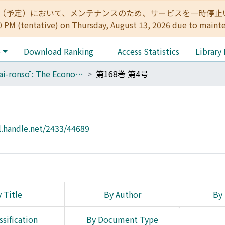
:00（予定）において、メンテナンスのため、サービスを一時停止いたします。 
0 PM (tentative) on Thursday, August 13, 2026 due to maint
e
Download Ranking
Access Statistics
Library
Keizai-ronsō : The Economic Review
第168巻 第4号
l.handle.net/2433/44689
 Title
By Author
By 
ssification
By Document Type