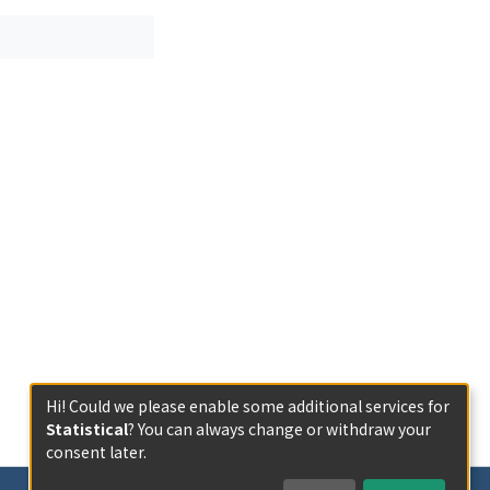
Hi! Could we please enable some additional services for
Statistical
? You can always change or withdraw your
consent later.