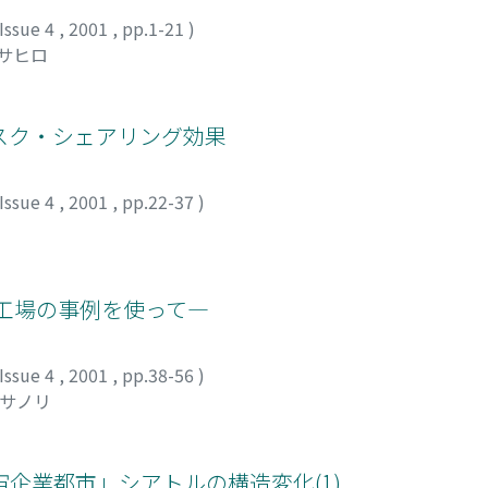
Issue 4
,
2001
,
pp.1-21
)
マサヒロ
スク・シェアリング効果
Issue 4
,
2001
,
pp.22-37
)
）工場の事例を使って―
Issue 4
,
2001
,
pp.38-56
)
マサノリ
企業都市」シアトルの構造変化(1)