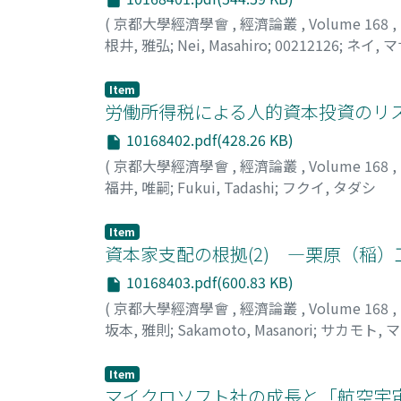
(
京都大學經濟學會
,
經濟論叢
,
Volume 168
,
根井, 雅弘
;
Nei, Masahiro
;
00212126
;
ネイ, 
Item
労働所得税による人的資本投資のリ
10168402.pdf(428.26 KB)
(
京都大學經濟學會
,
經濟論叢
,
Volume 168
,
福井, 唯嗣
;
Fukui, Tadashi
;
フクイ, タダシ
Item
資本家支配の根拠(2) ―栗原（稲
10168403.pdf(600.83 KB)
(
京都大學經濟學會
,
經濟論叢
,
Volume 168
,
坂本, 雅則
;
Sakamoto, Masanori
;
サカモト, 
Item
マイクロソフト社の成長と「航空宇宙