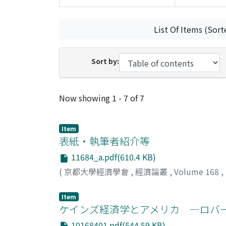
List Of Items (Sort
Sort by:
Recent Submissions
Now showing
1 - 7 of 7
Item
表紙・執筆者紹介等
11684_a.pdf(610.4 KB)
(
京都大學經濟學會
,
經濟論叢
,
Volume 168
,
Item
ケインズ経済学とアメリカ ―ロバ
10168401.pdf(544.59 KB)