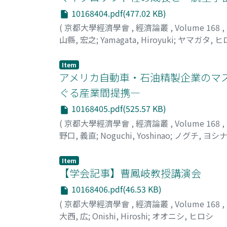
10168404.pdf(477.02 KB)
(
京都大學經濟學會
,
經濟論叢
,
Volume 168
,
山縣, 宏之
;
Yamagata, Hiroyuki
;
ヤマガタ, ヒ
Item
アメリカ自動車・石油精製企業のマ
ぐる産業間提携―
10168405.pdf(525.57 KB)
(
京都大學經濟學會
,
經濟論叢
,
Volume 168
,
野口, 義直
;
Noguchi, Yoshinao
;
ノグチ, ヨシ
Item
【学会記事】曹鳳岐教授講演会
10168406.pdf(46.53 KB)
(
京都大學經濟學會
,
經濟論叢
,
Volume 168
,
大西, 広
;
Onishi, Hiroshi
;
オオニシ, ヒロシ