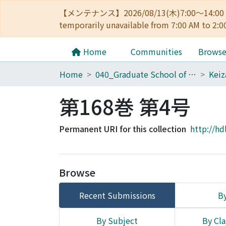
【メンテナンス】2026/08/13(木)7:00～14
temporarily unavailable from 7:00 AM to 2:0
Home
Communities
Brows
Home
040_Graduate School of Economics
第168巻 第4号
Permanent URI for this collection
http://hd
Browse
Recent Submissions
By
By Subject
By Cla