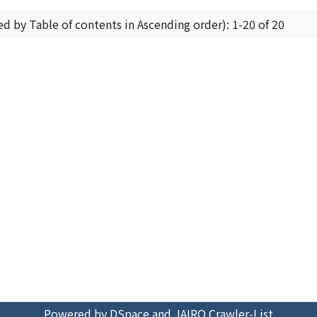
ed by Table of contents in Ascending order): 1-20 of 20
Powered by DSpace and JAIRO Crawler-List