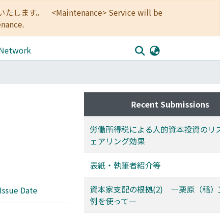
<Maintenance> Service will be
enance.
 Network
Recent Submissions
労働所得税による人的資本投資のリ
ェアリング効果
表紙・執筆者紹介等
資本家支配の根拠(2) ―栗原（稲
Issue Date
例を使って―