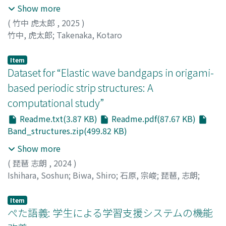
Show more
(
竹中 虎太郎
,
2025
)
竹中, 虎太郎
;
Takenaka, Kotaro
Item
Dataset for “Elastic wave bandgaps in origami-
based periodic strip structures: A
computational study”
Readme.txt(3.87 KB)
Readme.pdf(87.67 KB)
Band_structures.zip(499.82 KB)
Show more
(
琵琶 志朗
,
2024
)
Ishihara, Soshun
;
Biwa, Shiro
;
石原, 宗峻
;
琵琶, 志朗
;
90273466
Item
ぺた語義: 学生による学習支援システムの機能