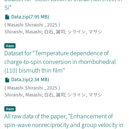
Si"
Data.zip(7.95 MB)
(
Masashi Shiraishi
,
2025
)
Shiraishi, Masashi
;
白石, 誠司
;
シライシ, マサシ
Item
Dataset for "Temperature dependence of
charge-to-spin conversion in rhombohedral
(110) bismuth thin film"
Data.zip(2.34 MB)
(
Masashi Shiraishi
,
2025
)
Shiraishi, Masashi
;
白石, 誠司
;
シライシ, マサシ
Item
All raw data of the paper, "Enhancement of
spin-wave nonreciprocity and group velocity in