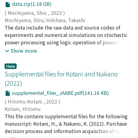
data.zip(1.18 GB)
(
Mochiyama, Shiu
,
2023
)
Mochiyama, Shiu
;
Hikihara, Takashi
The data include the raw data and source codes of
experiments and numerical simulations on stochastic
power processing using logic operation of power
packets.
Show more
Item
Supplemental files for Kotani and Nakano
(2022)
supplemental_files_JAABE.pdf(141.16 KB)
(
Hitomu Kotani
,
2022
)
Kotani, Hitomu
This file contains supplemental files for the following
manuscript: Kotani, H., & Nakano, K. (2022). Purchase
decision process and information acquisition of zero-