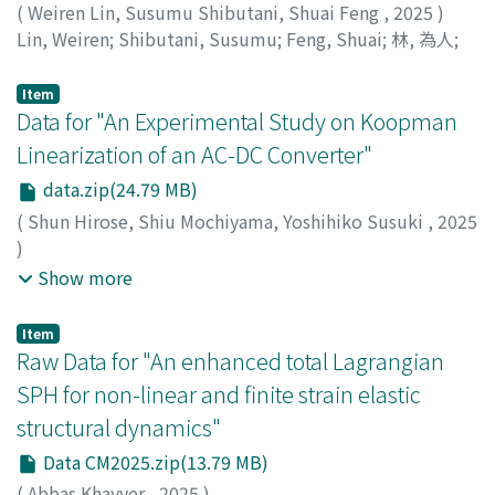
(
Weiren Lin, Susumu Shibutani, Shuai Feng
,
2025
)
Lin, Weiren
;
Shibutani, Susumu
;
Feng, Shuai
;
林, 為人
;
ハヤシ, タメト
Item
Data for "An Experimental Study on Koopman
Linearization of an AC-DC Converter"
data.zip(24.79 MB)
(
Shun Hirose, Shiu Mochiyama, Yoshihiko Susuki
,
2025
)
Hirose, Shun
;
Mochiyama, Shiu
;
Susuki, Yoshihiko
;
廣瀬,
Show more
駿
;
持山, 志宇
;
薄, 良彦
;
ヒロセ, シュン
;
モチヤマ, シウ
;
ス
スキ, ヨシヒコ
Item
Raw Data for "An enhanced total Lagrangian
SPH for non-linear and finite strain elastic
structural dynamics"
Data CM2025.zip(13.79 MB)
(
Abbas Khayyer
,
2025
)