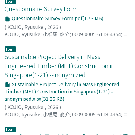
Item
Questionnaire Survey Form
Questionnaire Survey Form.pdf(1.73 MB)
(
KOJIO, Ryusuke
,
2026
)
KOJIO, Ryusuke
;
小椎尾, 龍介
;
0009-0005-6118-4354
;
コ
ジオ, リュウスケ
Item
Sustainable Project Delivery in Mass
Engineered Timber (MET) Construction in
Singapore(1-21) -anonymized
Sustainable Project Delivery in Mass Engineered
Timber (MET) Construction in Singapore(1-21) -
anonymised.xlsx(31.26 KB)
(
KOJIO, Ryusuke
,
2026
)
KOJIO, Ryusuke
;
小椎尾, 龍介
;
0009-0005-6118-4354
;
コ
ジオ, リュウスケ
Item