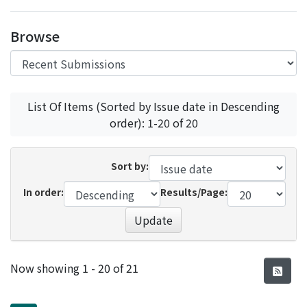
Access Statistics
Browse
Library Network
List Of Items (Sorted by Issue date in Descending
order): 1-20 of 20
Sort by:
In order:
Results/Page:
Update
Recent Submissions
Now showing
1 - 20 of 21