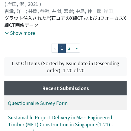
(
岸田, 潔
,
2021
)
吉津, 洋一
;
井関, 恭輔
;
井関, 宏崇
;
中島, 伸一郎
;
岸田, 潔
;
Yoshizu, Yoichi
グラウト注入された岩石コアのX線CTおよびμフォーカスX
;
Iseki, Kyosuke
;
Iseki, Hirotaka
;
Nakashima, Shinichiro
線CT画像データ
;
Kishida, Kiyoshi
;
ヨシズ, ヨウイ
チ
;
イセキ, キョウスケ
;
イセキ, ヒロタカ
;
ナカシマ, シン
Show more
イチロウ
;
キシダ, キヨシ
(current)
«
1
2
»
List Of Items (Sorted by Issue date in Descending
order): 1-20 of 20
Recent Submissions
Questionnaire Survey Form
Sustainable Project Delivery in Mass Engineered
Timber (MET) Construction in Singapore(1-21) -