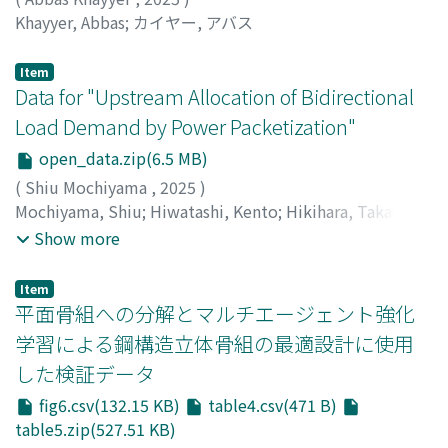
Khayyer, Abbas
;
カイヤー, アバス
Item
Data for "Upstream Allocation of Bidirectional
Load Demand by Power Packetization"
open_data.zip(6.5 MB)
(
Shiu Mochiyama
,
2025
)
Mochiyama, Shiu
;
Hiwatashi, Kento
;
Hikihara, Takashi
;
持山, 志宇
;
樋渡, 建人
;
引原, 隆士
;
モチヤマ, シウ
;
ヒワタ
Show more
シ, ケント
;
ヒキハラ, タカシ
Item
平面骨組への分解とマルチエージェント強化
学習による鋼構造立体骨組の最適設計に使用
した検証データ
fig6.csv(132.15 KB)
table4.csv(471 B)
table5.zip(527.51 KB)