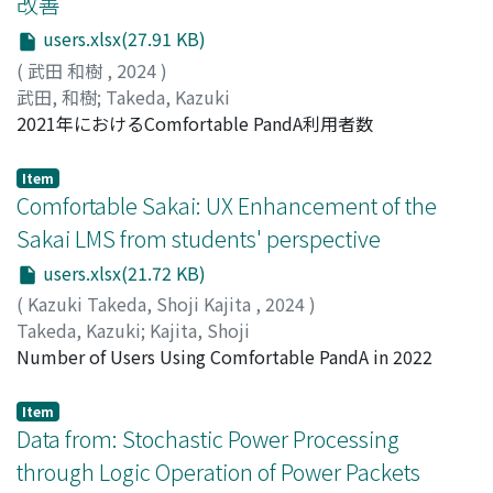
改善
users.xlsx(27.91 KB)
(
武田 和樹
,
2024
)
武田, 和樹
;
Takeda, Kazuki
2021年におけるComfortable PandA利用者数
Item
Comfortable Sakai: UX Enhancement of the
Sakai LMS from students' perspective
users.xlsx(21.72 KB)
(
Kazuki Takeda, Shoji Kajita
,
2024
)
Takeda, Kazuki
;
Kajita, Shoji
Number of Users Using Comfortable PandA in 2022
Item
Data from: Stochastic Power Processing
through Logic Operation of Power Packets