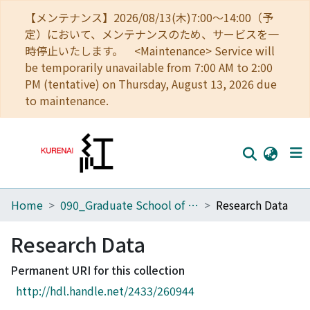
【メンテナンス】2026/08/13(木)7:00～14:00（予
定）において、メンテナンスのため、サービスを一
時停止いたします。 <Maintenance> Service will
be temporarily unavailable from 7:00 AM to 2:00
PM (tentative) on Thursday, August 13, 2026 due
to maintenance.
Home
090_Graduate School of Engineering
Research Data
Home
Communities
Research Data
Browse
Permanent URI for this collection
http://hdl.handle.net/2433/260944
Download Ranking