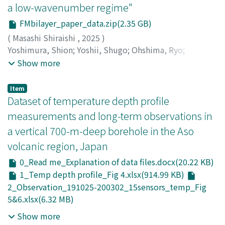
a low-wavenumber regime"
FMbilayer_paper_data.zip(2.35 GB)
(
Masashi Shiraishi
,
2025
)
Yoshimura, Shion
;
Yoshii, Shugo
;
Ohshima, Ryo
;
Shiraishi, Masashi
;
吉村, 思音
;
芳井, 崇悟
;
大島, 諒
;
白石,
Show more
誠司
;
オオシマ, リョウ
;
シライシ, マサシ
Item
Dataset of temperature depth profile
measurements and long-term observations in
a vertical 700-m-deep borehole in the Aso
volcanic region, Japan
0_Read me_Explanation of data files.docx(20.22 KB)
1_Temp depth profile_Fig 4.xlsx(914.99 KB)
2_Observation_191025-200302_15sensors_temp_Fig
5&6.xlsx(6.32 MB)
Show more