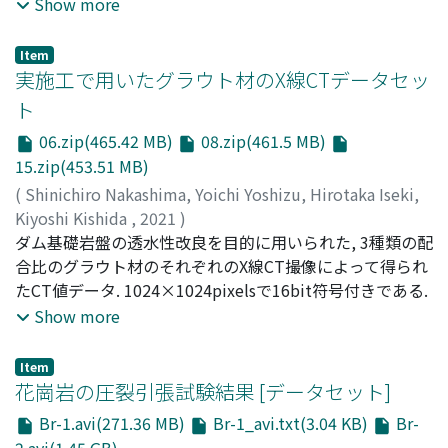
energy houses in Japan. Journal of Asian Architecture
Show more
and Building Engineering.
Item
実施工で用いたグラウト材のX線CTデータセッ
ト
06.zip(465.42 MB)
08.zip(461.5 MB)
15.zip(453.51 MB)
(
Shinichiro Nakashima, Yoichi Yoshizu, Hirotaka Iseki,
Kiyoshi Kishida
,
2021
)
中島, 伸一郎
ダム基礎岩盤の透水性改良を目的に用いられた, 3種類の配
;
吉津, 洋一
;
井関, 宏嵩
;
岸田, 潔
;
Nakashima,
Shinichiro
合比のグラウト材のそれぞれのX線CT撮像によって得られ
;
Yoshizu, Yoichi
;
Iseki, Hirotaka
;
Kishida,
Kiyoshi
たCT値データ. 1024×1024pixelsで16bit符号付きである.
;
ナカシマ, シンイチロウ
;
ヨシズ, ヨウイチ
;
イセ
キ, ヒロタカ
;
キシダ, キヨシ
Show more
Item
花崗岩の圧裂引張試験結果 [データセット]
Br-1.avi(271.36 MB)
Br-1_avi.txt(3.04 KB)
Br-