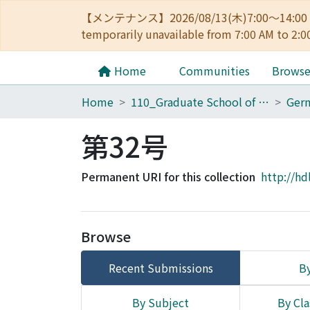
【メンテナンス】2026/08/13(木)7:00～14
temporarily unavailable from 7:00 AM to 2:0
Home
Communities
Brows
Home
110_Graduate School of Human and Environmental Studies
第32号
Permanent URI for this collection
http://hd
Browse
Recent Submissions
By
By Subject
By Cla