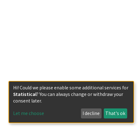
Hi! Could we please enable some additional services for
Statistical
? You can always change or withdraw your
consent later.
Let me choose
I decline
That's ok