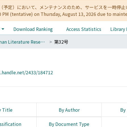
:00（予定）において、メンテナンスのため、サービスを一時停止いたします。 
0 PM (tentative) on Thursday, August 13, 2026 due to maint
e
Download Ranking
Access Statistics
Library
German Literature Research
第32号
l.handle.net/2433/184712
 Title
By Author
By 
ssification
By Document Type