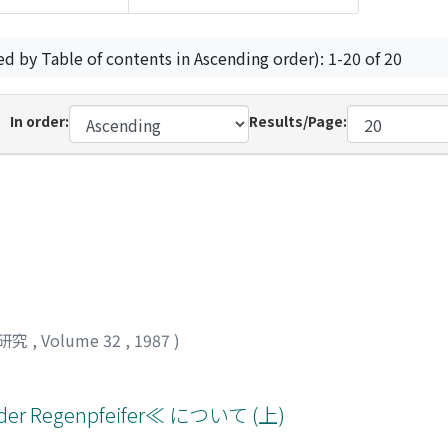
ed by Table of contents in Ascending order): 1-20 of 20
In order:
Results/Page:
研究
,
Volume 32
,
1987
)
Regenpfeifer≪ について (上)