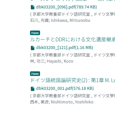
dbk03200_[096].pdf(789.74 KB)
(
京都大学教養部ドイツ語研究室
,
ドイツ文學
石川, 光庸
;
Ishikawa, Mitsunobu
Item
ルカーチとDDRにおける文化遺産継
dbk03200_[121].pdf(1.16 MB)
(
京都大学教養部ドイツ語研究室
,
ドイツ文學
林, 功三
;
Hayashi, Kozo
Item
ドイツ語統語論研究史(2) : 第1章 M. Luthe
dbk03200_001.pdf(576.18 KB)
(
京都大学教養部ドイツ語研究室
,
ドイツ文學
西本, 美彦
;
Nishlimoto, Yoshihiko