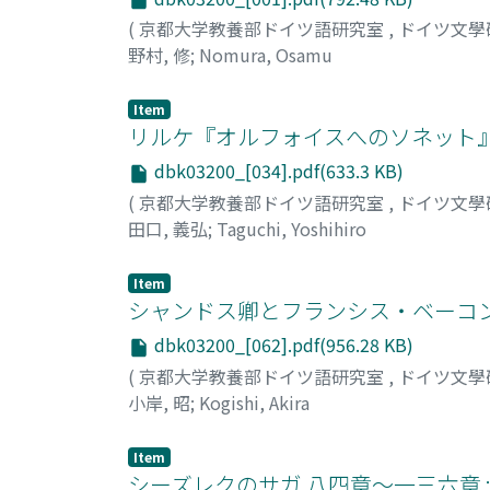
(
京都大学教養部ドイツ語研究室
,
ドイツ文學
野村, 修
;
Nomura, Osamu
Item
リルケ『オルフォイスへのソネット
dbk03200_[034].pdf(633.3 KB)
(
京都大学教養部ドイツ語研究室
,
ドイツ文學
田口, 義弘
;
Taguchi, Yoshihiro
Item
シャンドス卿とフランシス・ベーコ
dbk03200_[062].pdf(956.28 KB)
(
京都大学教養部ドイツ語研究室
,
ドイツ文學
小岸, 昭
;
Kogishi, Akira
Item
シーズレクのサガ 八四章～一三六章 :