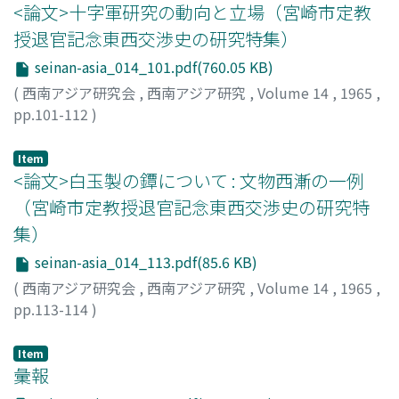
<論文>十字軍研究の動向と立場（宮崎市定教
授退官記念東西交渉史の研究特集）
seinan-asia_014_101.pdf(760.05 KB)
(
西南アジア研究会
,
西南アジア研究
,
Volume 14
,
1965
,
pp.101-112
)
前川, 貞次郎
;
Maekawa, Teijiro
;
マエカワ, テイジロウ
Item
<論文>白玉製の鐔について : 文物西漸の一例
（宮崎市定教授退官記念東西交渉史の研究特
集）
seinan-asia_014_113.pdf(85.6 KB)
(
西南アジア研究会
,
西南アジア研究
,
Volume 14
,
1965
,
pp.113-114
)
水野, 清一
;
Mizuno, Seiichi
;
ミズノ, セイイチ
Item
彙報