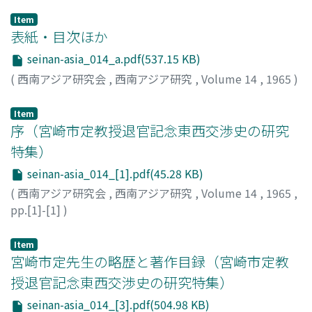
Item
表紙・目次ほか
seinan-asia_014_a.pdf(537.15 KB)
(
西南アジア研究会
,
西南アジア研究
,
Volume 14
,
1965
)
Item
序（宮崎市定教授退官記念東西交渉史の研究
特集）
seinan-asia_014_[1].pdf(45.28 KB)
(
西南アジア研究会
,
西南アジア研究
,
Volume 14
,
1965
,
pp.[1]-[1]
)
田村, 実造
;
Tamura, Jitsuzo
;
タムラ, ジツゾウ
Item
宮崎市定先生の略歴と著作目録（宮崎市定教
授退官記念東西交渉史の研究特集）
seinan-asia_014_[3].pdf(504.98 KB)