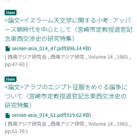
岡崎, 敬
;
Okazaki, Takashi
;
オカザキ, タカシ
Item
<論文>イスラーム天文学に関する小考 : アッバ
ース朝時代を中心として（宮崎市定教授退官記
念東西交渉史の研究特集）
seinan-asia_014_47.pdf(896.14 KB)
(
西南アジア研究会
,
西南アジア研究
,
Volume 14
,
1965
,
pp.47-60
)
佐藤, 圭四郎
;
Sato, Keishiro
;
サトウ, ケイシロウ
Item
<論文>アラブのエジプト征服をめぐる論争に
ついて（宮崎市定教授退官記念東西交渉史の
研究特集）
seinan-asia_014_61.pdf(919.62 KB)
(
西南アジア研究会
,
西南アジア研究
,
Volume 14
,
1965
,
pp.61-76
)