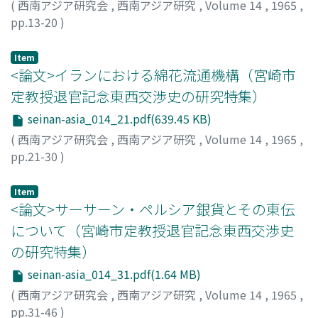
(
西南アジア研究会
,
西南アジア研究
,
Volume 14
,
1965
,
pp.13-20
)
足利, 惇氏
;
Ashikaga, Atsuuji
;
アシカガ, アツウジ
Item
<論文>イランにおける綿花流通機構（宮崎市
定教授退官記念東西交渉史の研究特集）
seinan-asia_014_21.pdf(639.45 KB)
(
西南アジア研究会
,
西南アジア研究
,
Volume 14
,
1965
,
pp.21-30
)
岡崎, 正孝
;
Okazaki, Shoko
;
オカザキ, ショウコウ
Item
<論文>サーサーン・ペルシア銀貨とその東伝
について（宮崎市定教授退官記念東西交渉史
の研究特集）
seinan-asia_014_31.pdf(1.64 MB)
(
西南アジア研究会
,
西南アジア研究
,
Volume 14
,
1965
,
pp.31-46
)