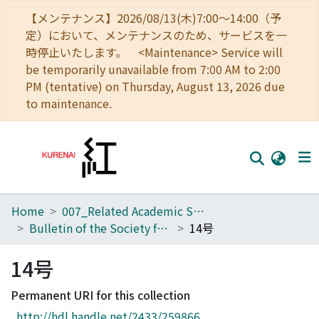
【メンテナンス】2026/08/13(木)7:00～14:00（予
定）において、メンテナンスのため、サービスを一
時停止いたします。 <Maintenance> Service will
be temporarily unavailable from 7:00 AM to 2:00
PM (tentative) on Thursday, August 13, 2026 due
to maintenance.
Home
007_Related Academic Societies
Home
Bulletin of the Society for Western and Southern Asiatic Studies, Kyoto University
14号
Communities
14号
Browse
Permanent URI for this collection
Download Ranking
http://hdl.handle.net/2433/259866