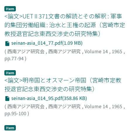
清水, 誠
;
Shimizu, Makoto
;
シミズ, マコト
Item
<論文>UET II 371文書の解読とその解釈 : 軍事
的集団労働組織 : 治水と王権の起源（宮崎市定
教授退官記念東西交渉史の研究特集）
seinan-asia_014_77.pdf(1.09 MB)
(
西南アジア研究会
,
西南アジア研究
,
Volume 14
,
1965
,
pp.77-94
)
中原, 与茂九郎
;
Nakahara, Yomokuro
;
ナカハラ, ヨモクロ
ウ
Item
<論文>明帝国とオスマーン帝国（宮崎市定教
授退官記念東西交渉史の研究特集）
seinan-asia_014_95.pdf(358.86 KB)
(
西南アジア研究会
,
西南アジア研究
,
Volume 14
,
1965
,
pp.95-100
)
羽田, 明
;
Haneda, Akira
;
ハネダ, アキラ
Item