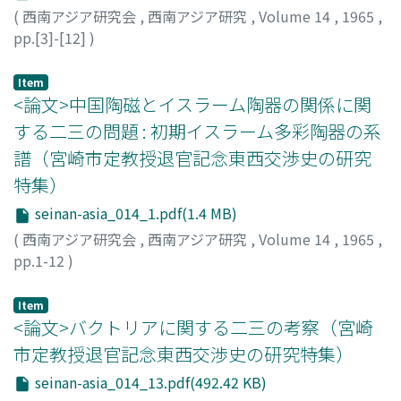
(
西南アジア研究会
,
西南アジア研究
,
Volume 14
,
1965
,
pp.[3]-[12]
)
Item
<論文>中国陶磁とイスラーム陶器の関係に関
する二三の問題 : 初期イスラーム多彩陶器の系
譜（宮崎市定教授退官記念東西交渉史の研究
特集）
seinan-asia_014_1.pdf(1.4 MB)
(
西南アジア研究会
,
西南アジア研究
,
Volume 14
,
1965
,
pp.1-12
)
三上, 次男
;
Mikami, Tsugio
;
ミカミ, ツギオ
Item
<論文>バクトリアに関する二三の考察（宮崎
市定教授退官記念東西交渉史の研究特集）
seinan-asia_014_13.pdf(492.42 KB)