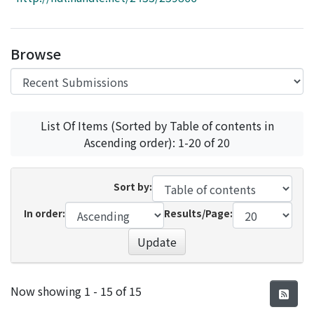
Access Statistics
Library Network
Browse
List Of Items (Sorted by Table of contents in
Ascending order): 1-20 of 20
Sort by:
In order:
Results/Page:
Update
Recent Submissions
Now showing
1 - 15 of 15