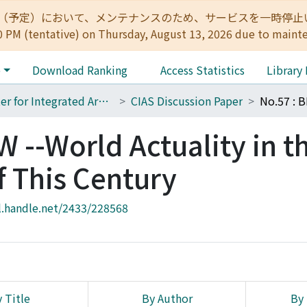
:00（予定）において、メンテナンスのため、サービスを一時停止いたします。 
0 PM (tentative) on Thursday, August 13, 2026 due to maint
e
Download Ranking
Access Statistics
Library
Center for Integrated Area Studies
CIAS Discussion Paper
 --World Actuality in t
 This Century
l.handle.net/2433/228568
 Title
By Author
By 