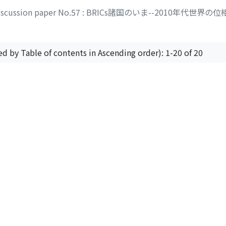
discussion paper No.57 : BRICs諸国のいま--2010年代世界の
ウスケ
ed by Table of contents in Ascending order): 1-20 of 20