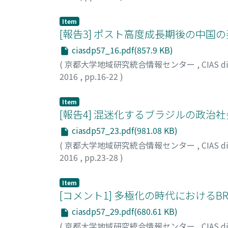
宇山, 智彦
Item
[報告3] ポスト高度成長期後の中国
ciasdp57_16.pdf(857.9 KB)
(
京都大学地域研究統合情報センター
,
CIAS 
2016
,
pp.16-22
)
渡邉, 真理子
Item
[報告4] 混迷化するブラジルの政
ciasdp57_23.pdf(981.08 KB)
(
京都大学地域研究統合情報センター
,
CIAS 
2016
,
pp.23-28
)
舛方, 周一郎
Item
[コメント1] 多極化の時代におけるB
ciasdp57_29.pdf(680.61 KB)
(
京都大学地域研究統合情報センター
,
CIAS 