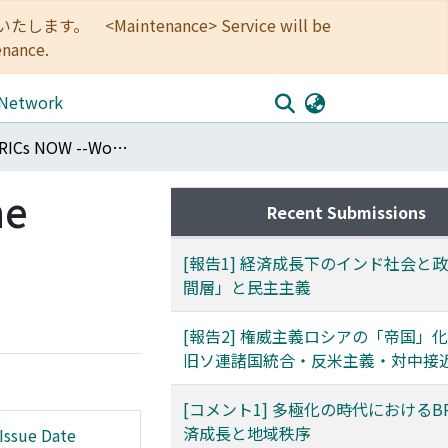
<Maintenance> Service will be
enance.
 Network
No.57 : BRICs NOW --World Actuality in the Second Decade of This Century
he
Recent Submissions
[報告1] 経済成長下のインド社会と政
間層」と民主主義
[報告2] 権威主義ロシアの「帝国」
旧ソ連諸国統合・反米主義・対中接
[コメント1] 多極化の時代におけるBR
済成長と地域秩序
Issue Date