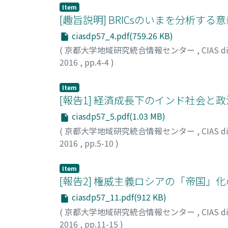
Item
[趣旨説明] BRICsのいまを分析する
ciasdp57_4.pdf(759.26 KB)
(
京都大学地域研究統合情報センター
,
CIAS 
2016
,
pp.4-4
)
村上, 勇介
;
Murakami, Yusuke
;
ムラカミ, ユ
Item
[報告1] 経済成長下のインド社会と政
ciasdp57_5.pdf(1.03 MB)
(
京都大学地域研究統合情報センター
,
CIAS 
2016
,
pp.5-10
)
押川, 文子
Item
[報告2] 権威主義ロシアの「帝国」
ciasdp57_11.pdf(912 KB)
(
京都大学地域研究統合情報センター
,
CIAS 
2016
,
pp.11-15
)