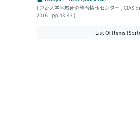
(
京都大学地域研究統合情報センター
,
CIAS 
2016
,
pp.43-43
)
村上, 勇介
;
Murakami, Yusuke
;
ムラカミ, ユ
List Of Items (Sort