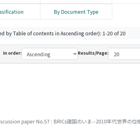
ssification
By Document Type
ed by Table of contents in Ascending order): 1-20 of 20
In order:
Results/Page:
discussion paper No.57 : BRICs諸国のいま--2010年代世界の