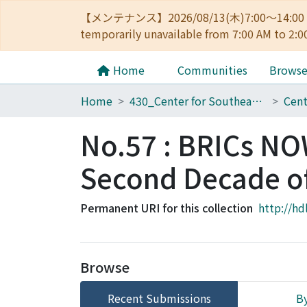
【メンテナンス】2026/08/13(木)7:00～14
temporarily unavailable from 7:00 AM to 2:0
Home
Communities
Brows
Home
430_Center for Southeast Asian Studies
No.57 : BRICs NOW
Second Decade of
Permanent URI for this collection
http://hd
Browse
Recent Submissions
By