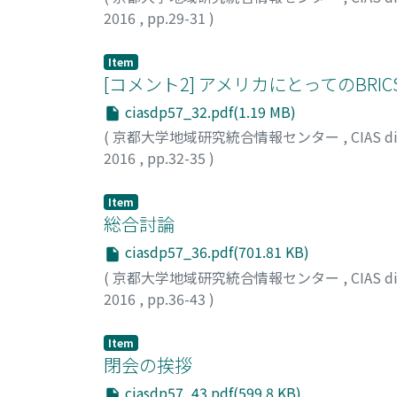
2016
,
pp.29-31
)
武内, 進一
Item
[コメント2] アメリカにとってのBRIC
ciasdp57_32.pdf(1.19 MB)
(
京都大学地域研究統合情報センター
,
CIAS 
2016
,
pp.32-35
)
大津留(北川), 智恵子
Item
総合討論
ciasdp57_36.pdf(701.81 KB)
(
京都大学地域研究統合情報センター
,
CIAS 
2016
,
pp.36-43
)
押川, 文子
;
宇山, 智彦
;
渡邉, 真理子
;
舛方, 周
Item
閉会の挨拶
ciasdp57_43.pdf(599.8 KB)