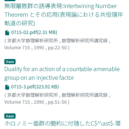
無限離散群の誘導表現:Intertwining Number
Theorem とその応用(表現論における共役隨伴
軌道の研究)
0715-02.pdf(2.31 MB)
(
京都大学数理解析研究所
,
数理解析研究所講究録
,
Volume 715
,
1990
,
pp.22-50
)
尾畑, 伸明
;
Obata, Nobuaki
;
オバタ, ノブアキ
Item
Duality for an action of a countable amenable
group on an injective factor
0715-3.pdf(323.92 KB)
(
京都大学数理解析研究所
,
数理解析研究所講究録
,
Volume 715
,
1990
,
pp.51-56
)
片山, 良一
;
Katayama, Yoshikazu
;
カタヤマ, ヨシカズ
Item
ホロノミー亜群の簡約に付随したC$^\ast$-環