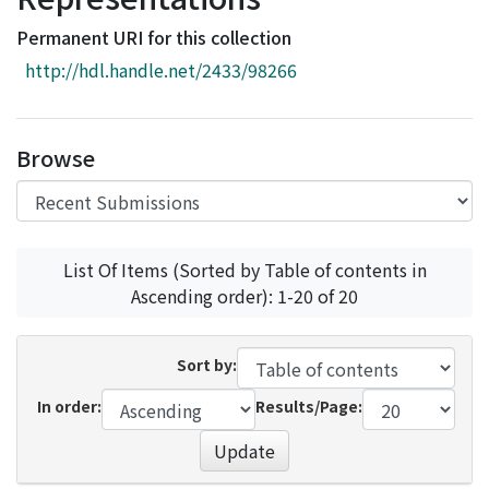
Access Statistics
Permanent URI for this collection
Library Network
http://hdl.handle.net/2433/98266
Browse
List Of Items (Sorted by Table of contents in
Ascending order): 1-20 of 20
Sort by:
In order:
Results/Page:
Update