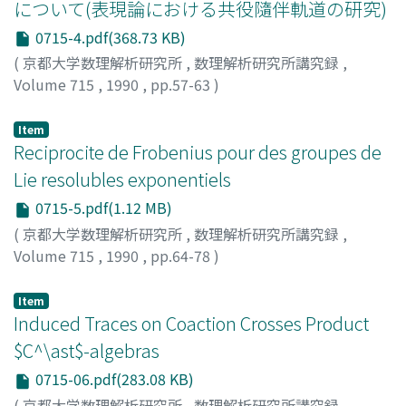
について(表現論における共役隨伴軌道の研究)
0715-4.pdf(368.73 KB)
(
京都大学数理解析研究所
,
数理解析研究所講究録
,
Volume 715
,
1990
,
pp.57-63
)
大内, 本夫
;
O'uchi, Moto
;
オオウチ, モトオ
Item
Reciprocite de Frobenius pour des groupes de
Lie resolubles exponentiels
0715-5.pdf(1.12 MB)
(
京都大学数理解析研究所
,
数理解析研究所講究録
,
Volume 715
,
1990
,
pp.64-78
)
FUJIWARA, Hidenori
Item
Induced Traces on Coaction Crosses Product
$C^\ast$-algebras
0715-06.pdf(283.08 KB)
(
京都大学数理解析研究所
,
数理解析研究所講究録
,