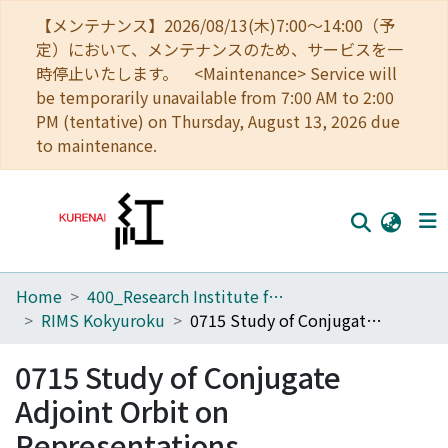
【メンテナンス】2026/08/13(木)7:00～14:00（予
定）において、メンテナンスのため、サービスを一
時停止いたします。 <Maintenance> Service will
be temporarily unavailable from 7:00 AM to 2:00
PM (tentative) on Thursday, August 13, 2026 due
to maintenance.
Home
400_Research Institute for Mathematical Sciences
Home
RIMS Kokyuroku
0715 Study of Conjugate Adjoint Orbit on Representations
Communities
0715 Study of Conjugate
Browse
Adjoint Orbit on
Download Ranking
Representations