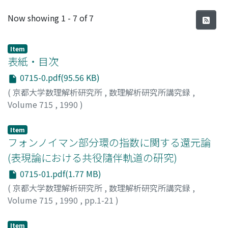
Recent Submissions
Now showing
1 - 7 of 7
Item
表紙・目次
0715-0.pdf(95.56 KB)
(
京都大学数理解析研究所
,
数理解析研究所講究録
,
Volume 715
,
1990
)
Item
フォンノイマン部分環の指数に関する還元論
(表現論における共役隨伴軌道の研究)
0715-01.pdf(1.77 MB)
(
京都大学数理解析研究所
,
数理解析研究所講究録
,
Volume 715
,
1990
,
pp.1-21
)
河上, 哲
;
KAWAKAMI, Satoshi
;
カワカミ, サトシ
Item