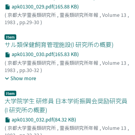
apk01300_029.pdf(165.88 KB)
(
京都大学霊長類研究所
,
霊長類研究所年報
,
Volume 13
,
1983
,
pp.29-30
)
研究林実行委員会
Item
サル類保健飼育管理施設(I 研究所の概要)
apk01300_030.pdf(165.83 KB)
(
京都大学霊長類研究所
,
霊長類研究所年報
,
Volume 13
,
1983
,
pp.30-32
)
竹中, 修
;
松林, 清明
;
後藤, 俊二
;
松林, 伸子
;
Takenaka,
Show more
Osamu
;
Matsubayashi, Kiyoaki
;
Goto, Shunji
;
Matsubayashi, Nobuko
;
タケナカ, オサム
;
マツバヤシ, キ
Item
ヨアキ
;
ゴトウ, シュンジ
;
マツバヤシ, ノブコ
大学院学生 研修員 日本学術振興会奨励研究員
(I 研究所の概要)
apk01300_032.pdf(84.32 KB)
(
京都大学霊長類研究所
,
霊長類研究所年報
,
Volume 13
,