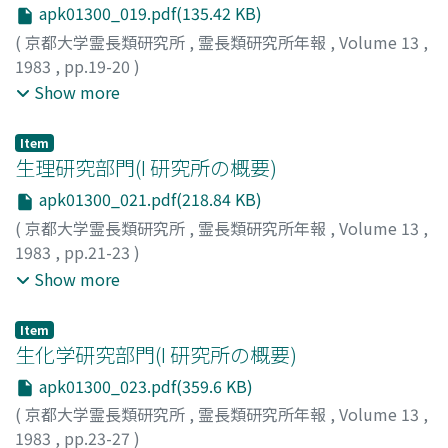
apk01300_019.pdf(135.42 KB)
(
京都大学霊長類研究所
,
霊長類研究所年報
,
Volume 13
,
1983
,
pp.19-20
)
河合, 雅雄
;
杉山, 幸丸
;
大沢, 秀行
;
森, 明雄
;
Kawai, Masao
;
Show more
Sugiyama, Yukimaru
;
Osawa, Hideyuki
;
Mori, Akio
;
カワ
イ, マサオ
;
スギヤマ, ユキマル
;
オオサワ, ヒデユキ
;
モリ,
Item
アキオ
生理研究部門(I 研究所の概要)
apk01300_021.pdf(218.84 KB)
(
京都大学霊長類研究所
,
霊長類研究所年報
,
Volume 13
,
1983
,
pp.21-23
)
大島, 清
;
目片, 文夫
;
林, 基治
;
野崎, 真澄
;
清水, 慶子
;
Show more
Oshima, Kiyoshi
;
Mekata, Fumio
;
Hayashi, Motoharu
;
Nozaki, Masumi
;
Shimizu, Keiko
;
オオシマ, キヨシ
;
メカ
Item
タ, フミオ
;
ハヤシ, モトハル
;
ノザキ, マスミ
;
シミズ, ケイ
生化学研究部門(I 研究所の概要)
コ
apk01300_023.pdf(359.6 KB)
(
京都大学霊長類研究所
,
霊長類研究所年報
,
Volume 13
,
1983
,
pp.23-27
)