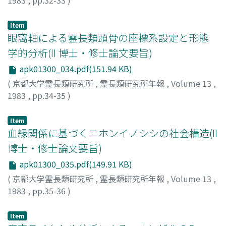
1983
,
pp.32-33
)
Item
眼窩軸による霊長類頭骨の座標系設定と形態
学的分析(II 博士・修士論文要旨)
apk01300_034.pdf(151.94 KB)
(
京都大学霊長類研究所
,
霊長類研究所年報
,
Volume 13
,
1983
,
pp.34-35
)
松本, 真
;
Matsumoto, Shin
;
マツモト, シン
Item
血縁関係に基づくニホンイノシシの社会構造(II
博士・修士論文要旨)
apk01300_035.pdf(149.91 KB)
(
京都大学霊長類研究所
,
霊長類研究所年報
,
Volume 13
,
1983
,
pp.35-36
)
広谷, 彰
;
Hirotani, Akira
;
ヒロタニ, アキラ
Item