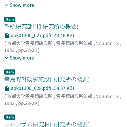
高橋, 健治
;
竹中, 修
;
景山, 節
;
中村, 伸
;
浅岡, 一雄
;
Show more
Takahashi, Kenji
;
Takenaka, Osamu
;
Kageyama, Takashi
;
Nakamura, Shin
;
Asaoka, Kazuo
;
タカハシ, ケンジ
;
タケナ
Item
カ, オサム
;
カゲヤマ, タカシ
;
ナカムラ, シン
;
アサオカ, カ
系統研究部門(I 研究所の概要)
ズオ
apk01300_027.pdf(143.46 KB)
(
京都大学霊長類研究所
,
霊長類研究所年報
,
Volume 13
,
1983
,
pp.27-28
)
江原, 昭善
;
野上, 裕生
;
相見, 満
;
瀬戸口, 烈司
;
松本, 真
;
Show more
Ehara, Akiyoshi
;
Nogami, Yasuo
;
Aimi, Mitsuru
;
Setoguchi, Takeshi
;
Matsumoto, Shin
;
エハラ, アキヨシ
;
Item
ノガミ, ヤスオ
;
アイミ, ミツル
;
セトグチ, タケシ
;
マツモ
幸島野外観察施設(I 研究所の概要)
ト, シン
apk01300_028.pdf(154.37 KB)
(
京都大学霊長類研究所
,
霊長類研究所年報
,
Volume 13
,
1983
,
pp.28-29
)
川村, 俊蔵
;
渡辺, 邦夫
;
Kawamura, Shunzo
;
Watanabe,
Kunio
;
カワムラ, シュンゾウ
;
ワタナベ, クニオ
Item
ニホンザル研究林(I 研究所の概要)