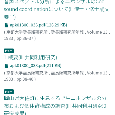
音声スペクトル分析によるニホンザルのCoo-
sound coordinationについて(II 博士・修士論文
要旨)
apk01300_036.pdf(126.29 KB)
(
京都大学霊長類研究所
,
霊長類研究所年報
,
Volume 13
,
1983
,
pp.36-37
)
三谷, 雅純
;
Mitani, Masazumi
;
ミタニ, マサズミ
Item
1.概要(III 共同利用研究)
apk01300_038.pdf(211 KB)
(
京都大学霊長類研究所
,
霊長類研究所年報
,
Volume 13
,
1983
,
pp.38-40
)
Item
岡山県大佐町に生息する野生ニホンザルの分
布および個体群構成の調査(III 共同利用研究 2.
研究成果)