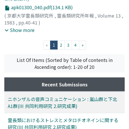
apk01300_040.pdf(134.1 KB)
(
京都大学霊長類研究所
,
霊長類研究所年報
,
Volume 13
,
1983
,
pp.40-41
)
小山, 高正
;
安藤, 明人
;
渡辺, 義雄
;
Koyama, Takamasa
;
Show more
Ando, Akihito
;
Watanabe, Yoshio
;
コヤマ, タカマサ
;
アン
ドウ, アキヒト
;
ワタナベ, ヨシオ
(current)
«
1
2
3
4
»
List Of Items (Sorted by Table of contents in
Ascending order): 1-20 of 20
Recent Submissions
ニホンザルの音声コミュニケーション : 嵐山群と下北
A1群(III 共同利用研究 2.研究成果)
霊長類におけるストレスとメタロチオネインに関する
研究(III 共同利用研究 2.研究成果)