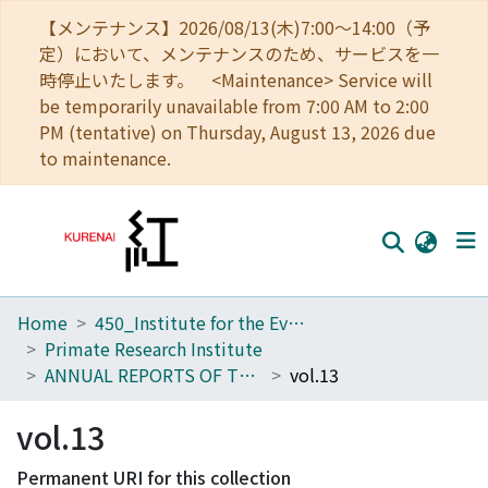
【メンテナンス】2026/08/13(木)7:00～14:00（予
定）において、メンテナンスのため、サービスを一
時停止いたします。 <Maintenance> Service will
be temporarily unavailable from 7:00 AM to 2:00
PM (tentative) on Thursday, August 13, 2026 due
to maintenance.
Home
450_Institute for the Evolutionary Origins of Human Behavior
Home
Primate Research Institute
Communities
ANNUAL REPORTS OF THE PRIMATE RESEARCH INSTITUTE KYOTO UNIVERSITY
vol.13
Browse
vol.13
Download Ranking
Permanent URI for this collection