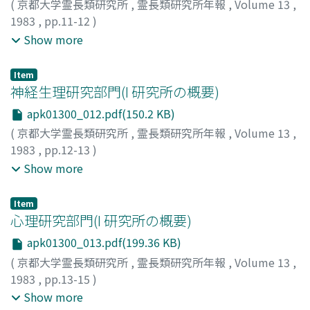
(
京都大学霊長類研究所
,
霊長類研究所年報
,
Volume 13
,
1983
,
pp.11-12
)
岩本, 光雄
;
木村, 賛
;
渡辺, 毅
;
毛利, 俊雄
;
森山, 恭子
;
Show more
Iwamoto, Mitsuo
;
Kimura, Tasuku
;
Watanabe, Tsuyoshi
;
Mori, Toshio
;
Moriyama, Kyoko
;
イワモト, ミツオ
;
キム
Item
ラ, タスク
;
ワタナベ, ツヨシ
;
モウリ, トシオ
;
モリヤマ, キ
神経生理研究部門(I 研究所の概要)
ョウコ
apk01300_012.pdf(150.2 KB)
(
京都大学霊長類研究所
,
霊長類研究所年報
,
Volume 13
,
1983
,
pp.12-13
)
久保田, 競
;
松波, 謙一
;
三上, 章允
;
松村, 道一
;
Kubota,
Show more
Kiso
;
Matsunami, Kenichi
;
Mikami, Akichika
;
Matsumura,
Michikazu
;
クボタ, キソウ
;
マツナミ, ケンイチ
;
ミカミ, ア
Item
キチカ
;
マツムラ, ミチカズ
心理研究部門(I 研究所の概要)
apk01300_013.pdf(199.36 KB)
(
京都大学霊長類研究所
,
霊長類研究所年報
,
Volume 13
,
1983
,
pp.13-15
)
室伏, 靖子
;
浅野, 俊夫
;
小嶋, 祥三
;
松沢, 哲郎
;
Murofushi,
Show more