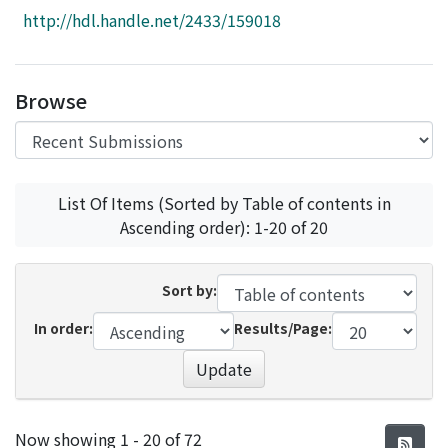
Access Statistics
http://hdl.handle.net/2433/159018
Library Network
Browse
List Of Items (Sorted by Table of contents in
Ascending order): 1-20 of 20
Sort by:
In order:
Results/Page:
Update
Recent Submissions
Now showing
1 - 20 of 72