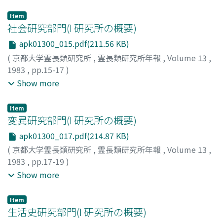
Kiyoko
;
Asano, Toshio
;
Kojima, Shozo
;
Matsuzawa,
Tetsuro
;
ムロフシ, キヨコ
;
アサノ, トシオ
;
コジマ, ショウ
Item
ゾウ
;
マツザワ, テツロウ
社会研究部門(I 研究所の概要)
apk01300_015.pdf(211.56 KB)
(
京都大学霊長類研究所
,
霊長類研究所年報
,
Volume 13
,
1983
,
pp.15-17
)
川村, 俊蔵
;
東, 滋
;
鈴木, 晃
;
小山, 直樹
;
森, 梅代
;
足沢, 貞成
;
Show more
Kawamura, Shunzo
;
Azuma, Shigeru
;
Suzuki, Akira
;
Koyama, Naoki
;
Mori, Umeyo
;
Ashizawa, Sadanari
;
カワ
Item
ムラ, シュンゾウ
;
アズマ, シゲル
;
スズキ, アキラ
;
コヤマ,
変異研究部門(I 研究所の概要)
ナオキ
;
モリ, ウメヨ
;
アシザワ, サダナリ
apk01300_017.pdf(214.87 KB)
(
京都大学霊長類研究所
,
霊長類研究所年報
,
Volume 13
,
1983
,
pp.17-19
)
野沢, 謙
;
和田, 一雄
;
庄武, 孝義
;
峰沢, 満
;
Nozawa, Ken
;
Show more
Wada, Kazuo
;
Shotake, Takayoshi
;
Minezawa, Mitsuru
;
ノザワ, ケン
;
ワダ, カズオ
;
ショウタケ, タカヨシ
;
ミネザ
Item
ワ, ミツル
生活史研究部門(I 研究所の概要)