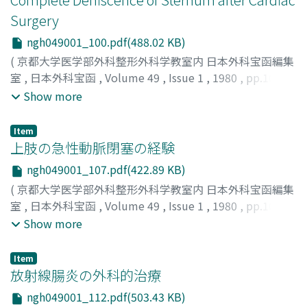
Surgery
ngh049001_100.pdf(488.02 KB)
(
京都大学医学部外科整形外科学教室内 日本外科宝函編集
室
,
日本外科宝函
,
Volume 49
,
Issue 1
,
1980
,
pp.100-
106
)
Show more
OKAMOTO, Yoshifumi
;
YAMADA, Kinya
;
NOZAKI,
AKIHIKO
;
OGAWA, HIROKI
;
WATANABE, YUTAKA
;
岡本, 好
Item
史
;
山田, 公彌
;
野崎, 昭彦
;
小川, 博暉
;
渡辺, 裕
上肢の急性動脈閉塞の経験
ngh049001_107.pdf(422.89 KB)
(
京都大学医学部外科整形外科学教室内 日本外科宝函編集
室
,
日本外科宝函
,
Volume 49
,
Issue 1
,
1980
,
pp.107-
111
)
Show more
渡辺, 裕
;
岡本, 好史
;
田苗, 英次
;
小川, 博暉
;
山田, 公弥
;
野
崎, 昭彦
;
WATANABE, YUTAKA
;
OKAMOTO, YOSHIFUMI
;
Item
TANAE, EIJI
;
OGAWA, HIROKI
;
YAMADA, KIMIYA
;
NOZAKI,
放射線腸炎の外科的治療
AKIHIKO
ngh049001_112.pdf(503.43 KB)