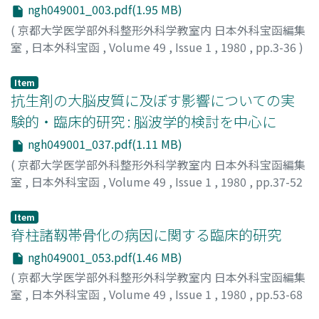
ngh049001_003.pdf(1.95 MB)
(
京都大学医学部外科整形外科学教室内 日本外科宝函編集
室
,
日本外科宝函
,
Volume 49
,
Issue 1
,
1980
,
pp.3-36
)
OKAZAKI, YOSHIO
;
岡崎, 好夫
Item
抗生剤の大脳皮質に及ぼす影響についての実
験的・臨床的研究 : 脳波学的検討を中心に
ngh049001_037.pdf(1.11 MB)
(
京都大学医学部外科整形外科学教室内 日本外科宝函編集
室
,
日本外科宝函
,
Volume 49
,
Issue 1
,
1980
,
pp.37-52
)
宍戸, 大
;
SHISHIDO, MASARU
Item
脊柱諸靱帯骨化の病因に関する臨床的研究
ngh049001_053.pdf(1.46 MB)
(
京都大学医学部外科整形外科学教室内 日本外科宝函編集
室
,
日本外科宝函
,
Volume 49
,
Issue 1
,
1980
,
pp.53-68
)