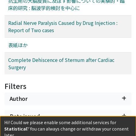
抗生剤の大脳皮質に及ぼす影響についての実験的・臨
床的研究 : 脳波学的検討を中心に
Radial Nerve Paralysis Caused by Drug Injection :
Report of Two cases
表紙ほか
Complete Dehiscence of Sternum after Cardiac
Surgery
Filters
Author
Date issued
Hi! Could we please enable some additional services for
Statistical
? You can always change or withdraw your consent
Classification
later.