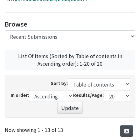
Access Statistics
Library Network
Browse
List Of Items (Sorted by Table of contents in
Ascending order): 1-20 of 20
Sort by:
In order:
Results/Page:
Update
Recent Submissions
Now showing
1 - 13 of 13