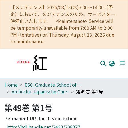
【メンテナンス】2026/08/13(木)7:00～14:00（予
定）において、メンテナンスのため、サービスを一
時停止いたします。 <Maintenance> Service will
be temporarily unavailable from 7:00 AM to 2:00
PM (tentative) on Thursday, August 13, 2026 due
to maintenance.
Home
060_Graduate School of Medicine
Home
Archiv für Japanische Chirurgie
第49巻 第1号
Communities
第49巻 第1号
Browse
Permanent URI for this collection
Download Ranking
http://hdl.handle.net/2433/208377