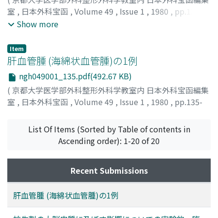
室
,
日本外科宝函
,
Volume 49
,
Issue 1
,
1980
,
pp.129-
134
)
Show more
HIRASAWA, YASUSUKE
;
INOUE, ATSUO
;
BAN, SHINJIRO
;
TSUNEOKA, HIDEYUKI
;
SAKAKIDA, KISABURO
;
平沢, 泰
Item
介
;
井上, 敦夫
;
伴, 真二郎
;
常岡, 秀行
;
榊田, 喜三郎
肝血管腫 (海綿状血管腫)の1例
ngh049001_135.pdf(492.67 KB)
(
京都大学医学部外科整形外科学教室内 日本外科宝函編集
室
,
日本外科宝函
,
Volume 49
,
Issue 1
,
1980
,
pp.135-
138
)
楊, 忠和
;
都志見, 久令男
;
YOH, TADAKAZU
;
TSUSHIMI,
List Of Items (Sorted by Table of contents in
KUREO
Ascending order): 1-20 of 20
Recent Submissions
肝血管腫 (海綿状血管腫)の1例