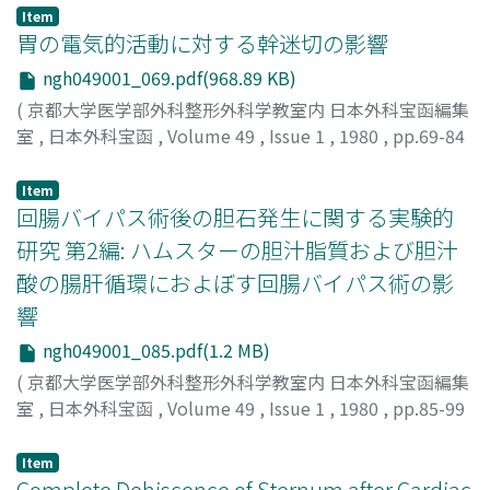
大本, 秀行
;
OMOTO, HIDEYUKI
Item
胃の電気的活動に対する幹迷切の影響
ngh049001_069.pdf(968.89 KB)
(
京都大学医学部外科整形外科学教室内 日本外科宝函編集
室
,
日本外科宝函
,
Volume 49
,
Issue 1
,
1980
,
pp.69-84
)
曽布川, 憲充
;
SOBUKAWA, NORIMITSU
Item
回腸バイパス術後の胆石発生に関する実験的
研究 第2編: ハムスターの胆汁脂質および胆汁
酸の腸肝循環におよぼす回腸バイパス術の影
響
ngh049001_085.pdf(1.2 MB)
(
京都大学医学部外科整形外科学教室内 日本外科宝函編集
室
,
日本外科宝函
,
Volume 49
,
Issue 1
,
1980
,
pp.85-99
)
小林, 展章
;
KOBAYASHI, NOBUAKI
Item
Complete Dehiscence of Sternum after Cardiac