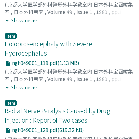
(
京都大学医学部外科整形外科学教室内 日本外科宝函編集
室
,
日本外科宝函
,
Volume 49
,
Issue 1
,
1980
,
pp.112-
118
)
Show more
家田, 勝幸
;
勝見, 正治
;
浦, 伸三
;
橋本, 忠明
;
広田, 耕二
;
石
本, 喜和男
;
河野, 裕利
;
今井, 敏和
;
山口, 敏朗
;
松本, 孝一
;
Item
田伏, 克惇
;
殿田, 重彦
;
IEDA, KATSUYUKI
;
KATSUMI,
Holoprosencephaly with Severe
MASAHARU
;
URA, SHINZOH
;
HASHIMOTO, TADAAKI
;
Hydrocephalus
HIROTA, KOHJI
;
ISHIMOTO, KIWAO
;
KOHNO,
ngh049001_119.pdf(1.13 MB)
HIROTOSHI
;
IMAI, TOSHIKAZU
;
MATSUMOTO, KOHICHI
;
TABUSE, KATSUYOSHI
;
TONODA, SHIGEHIKO
(
京都大学医学部外科整形外科学教室内 日本外科宝函編集
室
,
日本外科宝函
,
Volume 49
,
Issue 1
,
1980
,
pp.119-
128
)
Show more
ISHIKAWA, MASATSUNE
;
HANDA, HAJIME
;
OSAKA,
KUNIHIKO
;
MORI, KOREAKI
;
MATSUDA, ISAO
;
石川, 正恒
;
Item
半田, 肇
;
苧阪, 邦彦
;
森, 惟明
;
松田, 功
Radial Nerve Paralysis Caused by Drug
Injection : Report of Two cases
ngh049001_129.pdf(619.32 KB)
(
京都大学医学部外科整形外科学教室内 日本外科宝函編集