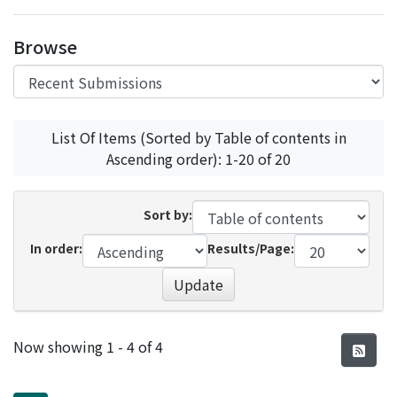
Access Statistics
Browse
Library Network
List Of Items (Sorted by Table of contents in
Ascending order): 1-20 of 20
Sort by:
In order:
Results/Page:
Update
Recent Submissions
Now showing
1 - 4 of 4