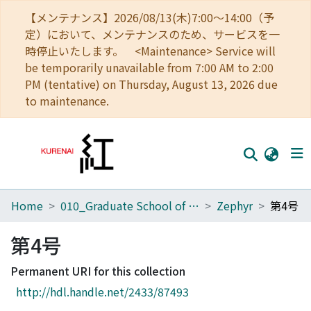
【メンテナンス】2026/08/13(木)7:00～14:00（予
定）において、メンテナンスのため、サービスを一
時停止いたします。 <Maintenance> Service will
be temporarily unavailable from 7:00 AM to 2:00
PM (tentative) on Thursday, August 13, 2026 due
to maintenance.
Home
010_Graduate School of Letters
Zephyr
第4号
Home
Communities
第4号
Browse
Permanent URI for this collection
http://hdl.handle.net/2433/87493
Download Ranking