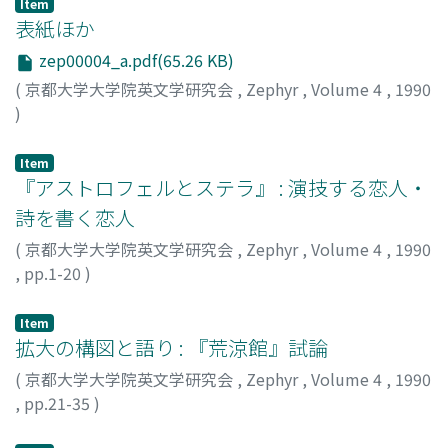
Item
表紙ほか
zep00004_a.pdf(65.26 KB)
(
京都大学大学院英文学研究会
,
Zephyr
,
Volume 4
,
1990
)
Item
『アストロフェルとステラ』 : 演技する恋人・
詩を書く恋人
(
京都大学大学院英文学研究会
,
Zephyr
,
Volume 4
,
1990
,
pp.1-20
)
浅井, 紀代
;
Asai, Noriyo
;
アサイ, ノリヨ
Item
拡大の構図と語り : 『荒涼館』試論
(
京都大学大学院英文学研究会
,
Zephyr
,
Volume 4
,
1990
,
pp.21-35
)
石田, 美緒
;
Ishida, Mio
;
イシダ, ミオ