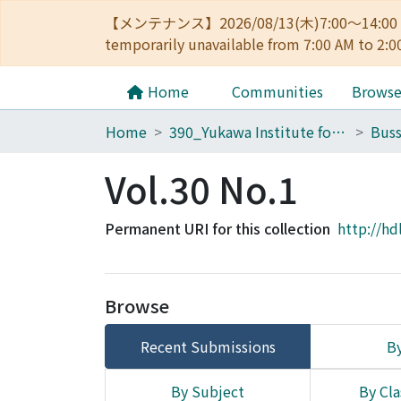
【メンテナンス】2026/08/13(木)7:00～14
temporarily unavailable from 7:00 AM to 2:0
Home
Communities
Brows
Home
390_Yukawa Institute for Theoretical Physics
Buss
Vol.30 No.1
Permanent URI for this collection
http://hd
Browse
Recent Submissions
By
By Subject
By Cla