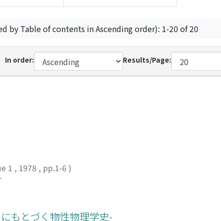
ed by Table of contents in Ascending order): 1-20 of 20
In order:
Results/Page:
ue 1
,
1978
,
pp.1-6
)
オ
書きにもとづく物性物理学史-