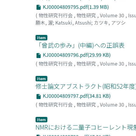
KJ00004809795.pdf(1.39 MB)
(
物性研究刊行会
,
物性研究
,
Volume 30
,
Iss
勝木, 渥
;
Katsuki, Atsushi
;
カツキ, アツシ
Item
「曾武の歩み」(中編)への正誤表
KJ00004809796.pdf(29.99 KB)
(
物性研究刊行会
,
物性研究
,
Volume 30
,
Iss
Item
修士論文アブストラクト(昭和52年度
KJ00004809797.pdf(34.81 KB)
(
物性研究刊行会
,
物性研究
,
Volume 30
,
Iss
Item
NMRにおける二量子コヒーレント現象