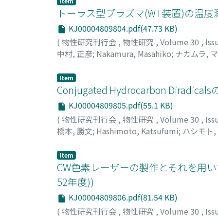
Item
トーラス型プラズマ(WT装置)の温度
KJ00004809804.pdf(47.73 KB)
(
物性研究刊行会
,
物性研究
,
Volume 30
,
Iss
中村, 正彦
;
Nakamura, Masahiko
;
ナカムラ, 
Item
Conjugated Hydrocarbon Dir
KJ00004809805.pdf(55.1 KB)
(
物性研究刊行会
,
物性研究
,
Volume 30
,
Iss
橋本, 勝文
;
Hashimoto, Katsufumi
;
ハシモト,
Item
CW色素レーザーの製作とそれを用いたNa
52年度))
KJ00004809806.pdf(81.54 KB)
(
物性研究刊行会
,
物性研究
,
Volume 30
,
Iss