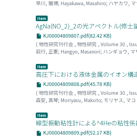
早川, 雅博
;
Hayakawa, Masahiro
;
ハヤカワ, 
Item
AgNa(NO_2)_2の光アペクトル(修
KJ00004809807.pdf(82.42 KB)
(
物性研究刊行会
,
物性研究
,
Volume 30
,
Iss
萩行, 正憲
;
Hangyo, Masanori
;
ハンギョウ, 
Item
高圧下における液体金属のイオン構造(
KJ00004809808.pdf(45.78 KB)
(
物性研究刊行会
,
物性研究
,
Volume 30
,
Iss
森安, 真琴
;
Moriyasu, Makoto
;
モリヤス, マコ
Item
線型振動粘性計による^4Heの粘性係
KJ00004809809.pdf(52.17 KB)