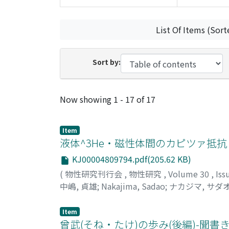
List Of Items (Sort
Sort by:
Recent Submissions
Now showing
1 - 17 of 17
Item
液体^3He・磁性体間のカピツァ抵抗
KJ00004809794.pdf(205.62 KB)
(
物性研究刊行会
,
物性研究
,
Volume 30
,
Iss
中嶋, 貞雄
;
Nakajima, Sadao
;
ナカジマ, サダ
Item
曾武(そね・たけ)の歩み(後編)-聞