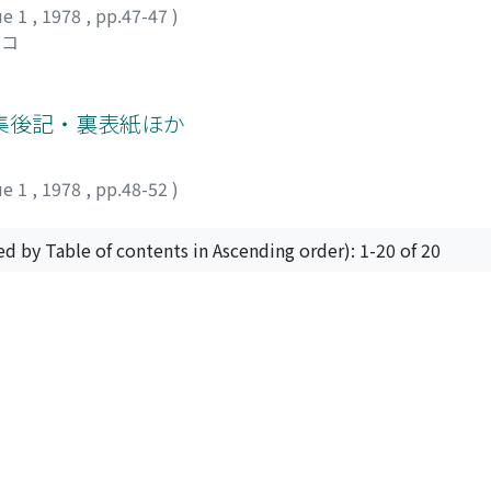
ue 1
,
1978
,
pp.47-47
)
ヒコ
集後記・裏表紙ほか
ue 1
,
1978
,
pp.48-52
)
ed by Table of contents in Ascending order): 1-20 of 20