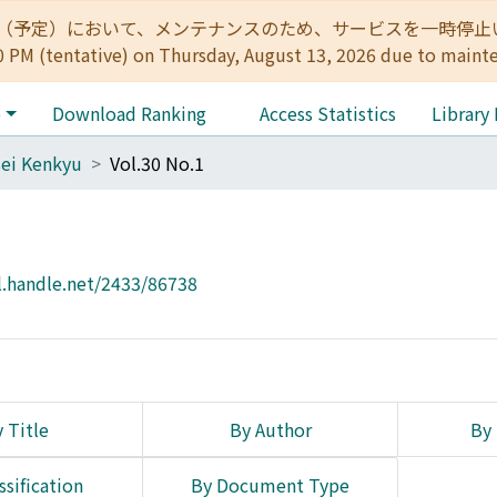
:00（予定）において、メンテナンスのため、サービスを一時停止いたします。 
0 PM (tentative) on Thursday, August 13, 2026 due to maint
e
Download Ranking
Access Statistics
Library
ei Kenkyu
Vol.30 No.1
l.handle.net/2433/86738
 Title
By Author
By 
ssification
By Document Type