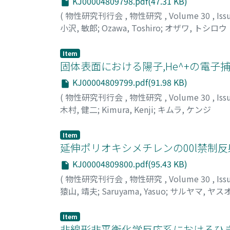
KJ00004809798.pdf(47.31 KB)
(
物性研究刊行会
,
物性研究
,
Volume 30
,
Iss
小沢, 敏郎
;
Ozawa, Toshiro
;
オザワ, トシロウ
Item
固体表面における陽子,He^+の電子捕
KJ00004809799.pdf(91.98 KB)
(
物性研究刊行会
,
物性研究
,
Volume 30
,
Iss
木村, 健二
;
Kimura, Kenji
;
キムラ, ケンジ
Item
延伸ポリオキシメチレンの00l禁制反射
KJ00004809800.pdf(95.43 KB)
(
物性研究刊行会
,
物性研究
,
Volume 30
,
Iss
猿山, 靖夫
;
Saruyama, Yasuo
;
サルヤマ, ヤス
Item
非線形非平衡化学反応系におけるひきこ