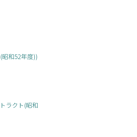
ト(昭和52年度))
ストラクト(昭和