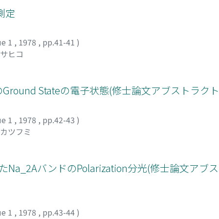
測定
ue 1
,
1978
,
pp.41-41
)
マサヒコ
adicalsのGround Stateの電子状態(修士論文アブストラク
ue 1
,
1978
,
pp.42-43
)
 カツフミ
_2AバンドのPolarization分光(修士論文アブ
ue 1
,
1978
,
pp.43-44
)