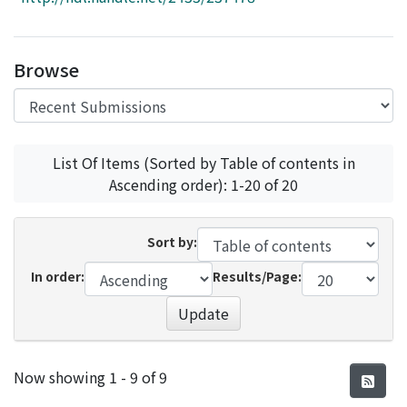
Access Statistics
Library Network
Browse
List Of Items (Sorted by Table of contents in
Ascending order): 1-20 of 20
Sort by:
In order:
Results/Page:
Update
Recent Submissions
Now showing
1 - 9 of 9