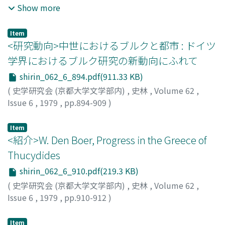
のであるとも考えられる。本稿では漢代の墓葬の中から特
Show more
にその墓室構造を取上げて、皇帝陵の墓室構造を文献・発
掘例の両面から探り、その王陵としての歴史的変遷の中に
Item
占める位置を考察した。その上で、皇帝陵と劉氏一族も含
<研究動向>中世におけるブルクと都市 : ドイツ
めたその他の大型墓葬との関係を追求して、漢代における
学界におけるブルク研究の新動向にふれて
政治的秩序維持の問題を考察した。漢代の大型墓は、戦国
shirin_062_6_894.pdf(911.33 KB)
伝統の竪穴式木槨墓と皇帝の墓葬としての黄腸題湊を有す
る横穴式墓葬の系譜を引く各種横穴式墓葬、横穴式の多室
(
史学研究会 (京都大学文学部内)
,
史林
,
Volume 62
,
磚墓の三群に大別して捉えられ、その関係は大きく三時期
Issue 6
,
1979
,
pp.894-909
)
に分けて考えられる。すなわち、西漢皇帝陵における黄腸
服部, 良久
;
Hattori, Yoshihisa
;
ハットリ, ヨシヒサ
題湊を有する横穴式墓葬 (題湊系横穴式墓葬) の採用と大
Item
型墓におけるその下賜と理念的模倣、並びに竪穴式木槨墓
<紹介>W. Den Boer, Progress in the Greece of
の併存、東漢前半期における中・小型墓においての題湊系
Thucydides
横穴式墓葬の墓室構造プランの模倣・部分的模倣の流行、
shirin_062_6_910.pdf(219.3 KB)
東漢後半期における大型多室磚墓群の成立と大型墓におけ
(
史学研究会 (京都大学文学部内)
,
史林
,
Volume 62
,
る題湊系横穴式墓葬の模倣の衰退がこれである。各時期に
Issue 6
,
1979
,
pp.910-912
)
おけるこれら三群の墓葬の関係は、西漢・東漢を通じての
藤縄, 謙三
政治的秩序維持の度合を墓葬の面に反映したものと推察す
ることが最も妥当と考えられるのである。
Item