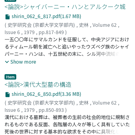
動向をさぐろうとしたものである。まず、同帳の作成者・
<論説>シャイバーニー・ハンとアルクーク城
作成時、目的を検討し、同帳の性格を明らかにした。次い
shirin_062_6_817.pdf(1.67 MB)
で、収取の分析により、東寺支配の衰退を見、一方で武家
(
史学研究会 (京都大学文学部内)
,
史林
,
Volume 62
,
給人支配がほぼその実をあげているのを見た。武家給人の
Issue 6
,
1979
,
pp.817-849
)
収取は、荘園領主の本年貢・公事と名主得分を一括して把
堀川, 徹
一五〇〇年にサマルカンドを征服して、中央アジアにおけ
;
Horikawa, Toru
;
ホリカワ, トオル
握しており、独自の収取形態を生んでいた。また、算用帳
るティムール朝を滅亡へと追いやったウズベグ族のシャイ
作成者である寒川氏と侍衆・百姓との関係の諸側面が、算
パーニー・ハンは、十五世紀の末に、シル河中流域のトゥ
用帳の中で散見された。
ルキスタンと呼ばれる地域のほぼ全域を支配下に入れるこ
Show more
とによって勃興した。それは、この地域の持っていた経済
的・軍事的・政治的・宗教的重要性によって説明される。
Item
本稿で取上げるアルクーク城は、トゥルキスタン地方の西
<論説>漢代大型墓の構造
端に位置する小城塞にすぎなかったが、シャイバーニーの
shirin_062_6_850.pdf(3.36 MB)
トゥルキスタン征服に果した役割は大きく、史料中でマホ
(
史学研究会 (京都大学文学部内)
,
史林
,
Volume 62
,
メットにとってのメディナと対比される理由はそこに存在
Issue 6
,
1979
,
pp.850-893
)
する。またアルクーク城の性格は、東西交渉路の中間地点
西村, 俊範
漢代における墓葬は、被葬者の生前の社会的地位に規制さ
;
Nishimura, Toshinori
;
ニシムラ, トシノリ
としての商業的意義を重視することによっては捉えられ
れるものである反面、各階層の人々が等しく具有していた
ず、遊牧勢力との関係を強調することによって初めて浮き
死後の世界に対する基本的な欲求をその中に具現化したも
彫りにすることができるのである。