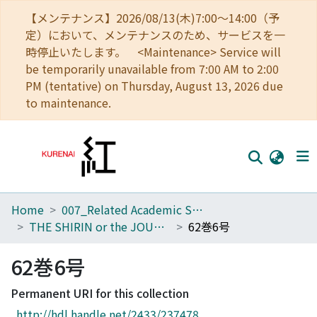
【メンテナンス】2026/08/13(木)7:00～14:00（予
定）において、メンテナンスのため、サービスを一
時停止いたします。 <Maintenance> Service will
be temporarily unavailable from 7:00 AM to 2:00
PM (tentative) on Thursday, August 13, 2026 due
to maintenance.
Home
007_Related Academic Societies
Home
THE SHIRIN or the JOURNAL OF HISTORY
62巻6号
Communities
62巻6号
Browse
Permanent URI for this collection
Download Ranking
http://hdl.handle.net/2433/237478