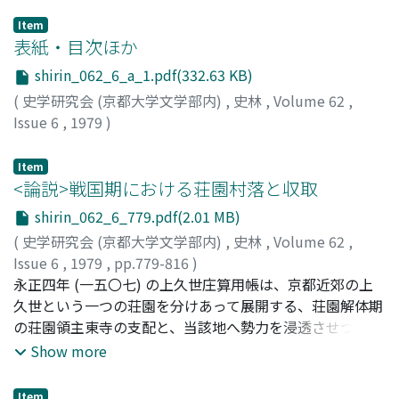
Item
表紙・目次ほか
shirin_062_6_a_1.pdf(332.63 KB)
(
史学研究会 (京都大学文学部内)
,
史林
,
Volume 62
,
Issue 6
,
1979
)
Item
<論説>戦国期における荘園村落と収取
shirin_062_6_779.pdf(2.01 MB)
(
史学研究会 (京都大学文学部内)
,
史林
,
Volume 62
,
Issue 6
,
1979
,
pp.779-816
)
田中, 倫子
永正四年 (一五〇七) の上久世庄算用帳は、京都近郊の上
;
Tanaka, Michiko
;
タナカ, ミチコ
久世という一つの荘園を分けあって展開する、荘園解体期
の荘園領主東寺の支配と、当該地へ勢力を浸透させつつあ
る武家給人の支配とを具体的に示すという点で希有の史料
Show more
である。本稿は、同帳の分析によって、東寺・武家給人双
方の収取の実態を明らかにし、あわせて上久世農民各層の
Item