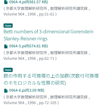
0964-4.pdf(981.57 KB)
(
京都大学数理解析研究所
,
数理解析研究所講究録
,
Volume 964
,
1996
,
pp.51-61
)
張間, 忠人
;
HARIMA, TADAHITO
;
ハリマ, タダヒト
Item
Betti numbers of 3-dimensional Gorenstein
Stanley-Reisner rings
0964-5.pdf(674.81 KB)
(
京都大学数理解析研究所
,
数理解析研究所講究録
,
Volume 964
,
1996
,
pp.62-71
)
寺井, 直樹
;
TERAI, NAOKI
;
テライ, ナオキ
Item
群の作用する可換環の上の加群(次数付可換環
のホモロジカルな性質の研究)
0964-6.pdf(3.09 MB)
(
京都大学数理解析研究所
,
数理解析研究所講究録
,
Volume 964
,
1996
,
pp.72-105
)