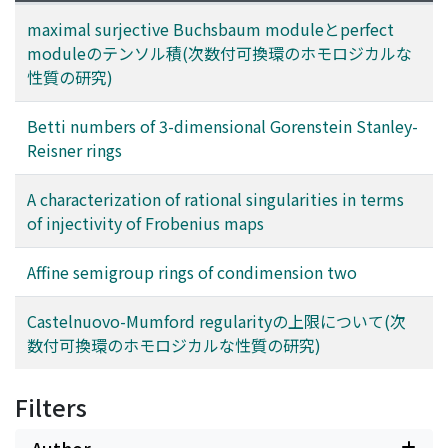
maximal surjective Buchsbaum moduleとperfect
moduleのテンソル積(次数付可換環のホモロジカルな
性質の研究)
Betti numbers of 3-dimensional Gorenstein Stanley-
Reisner rings
A characterization of rational singularities in terms
of injectivity of Frobenius maps
Affine semigroup rings of condimension two
Castelnuovo-Mumford regularityの上限について(次
数付可換環のホモロジカルな性質の研究)
Filters