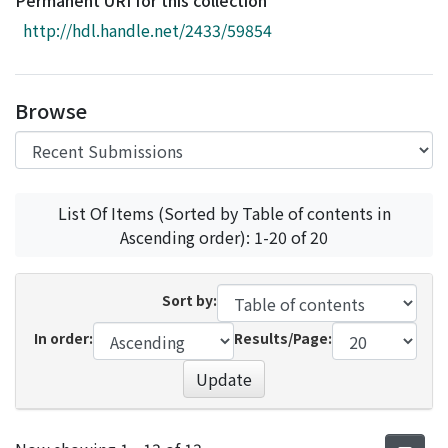
Permanent URI for this collection
Access Statistics
http://hdl.handle.net/2433/59854
Library Network
Browse
List Of Items (Sorted by Table of contents in
Ascending order): 1-20 of 20
Sort by:
In order:
Results/Page:
Update
Recent Submissions