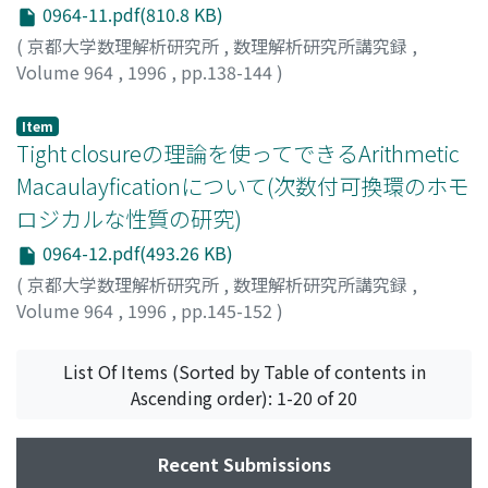
0964-11.pdf(810.8 KB)
(
京都大学数理解析研究所
,
数理解析研究所講究録
,
Volume 964
,
1996
,
pp.138-144
)
HARA, Nobuo
;
原, 伸生
;
ハラ, ノブオ
Item
Tight closureの理論を使ってできるArithmetic
Macaulayficationについて(次数付可換環のホモ
ロジカルな性質の研究)
0964-12.pdf(493.26 KB)
(
京都大学数理解析研究所
,
数理解析研究所講究録
,
Volume 964
,
1996
,
pp.145-152
)
蔵野, 和彦
;
Kurano, Kazuhiko
;
クラノ, カズヒコ
List Of Items (Sorted by Table of contents in
Ascending order): 1-20 of 20
Recent Submissions