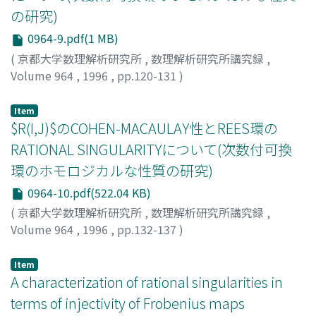
の研究)
0964-9.pdf(1 MB)
(
京都大学数理解析研究所
,
数理解析研究所講究録
,
Volume 964
,
1996
,
pp.120-131
)
柳川, 浩二
;
Yanagawa, Koji
;
ヤナガワ, コウジ
Item
$R(I,J)$のCOHEN-MACAULAY性とREES環の
RATIONAL SINGULARITYについて(次数付可換
環のホモロジカルな性質の研究)
0964-10.pdf(522.04 KB)
(
京都大学数理解析研究所
,
数理解析研究所講究録
,
Volume 964
,
1996
,
pp.132-137
)
中村, 幸男
;
NAKAMURA, YUKIO
;
ナカムラ, ユキオ
Item
A characterization of rational singularities in
terms of injectivity of Frobenius maps