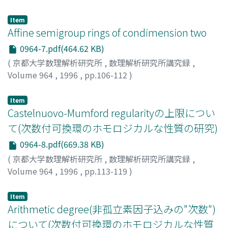
橋本, 光靖
;
Hashimoto, Mitsuyasu
;
ハシモト, ミツヤス
Item
Affine semigroup rings of condimension two
0964-7.pdf(464.62 KB)
(
京都大学数理解析研究所
,
数理解析研究所講究録
,
Volume 964
,
1996
,
pp.106-112
)
衛藤, 和文
;
Eto, Kazufumi
;
エトウ, カズフミ
Item
Castelnuovo-Mumford regularityの上限につい
て(次数付可換環のホモロジカルな性質の研究)
0964-8.pdf(669.38 KB)
(
京都大学数理解析研究所
,
数理解析研究所講究録
,
Volume 964
,
1996
,
pp.113-119
)
宮崎, 誓
;
Miyazaki, Chikashi
;
ミヤザキ, チカシ
Item
Arithmetic degree(非孤立素因子込みの"次数")
について(次数付可換環のホモロジカルな性質