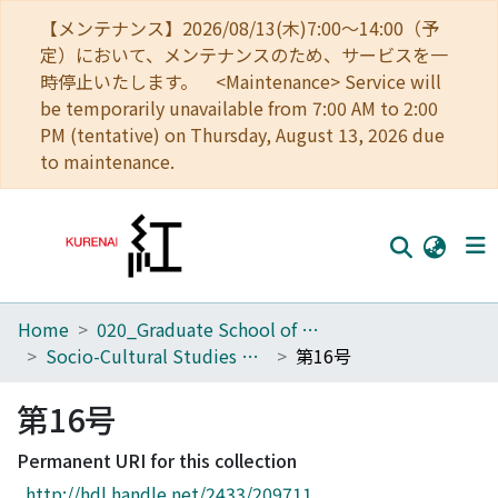
【メンテナンス】2026/08/13(木)7:00～14:00（予
定）において、メンテナンスのため、サービスを一
時停止いたします。 <Maintenance> Service will
be temporarily unavailable from 7:00 AM to 2:00
PM (tentative) on Thursday, August 13, 2026 due
to maintenance.
Home
020_Graduate School of Education
Home
Socio-Cultural Studies of Education
第16号
Communities
第16号
Browse
Permanent URI for this collection
Download Ranking
http://hdl.handle.net/2433/209711