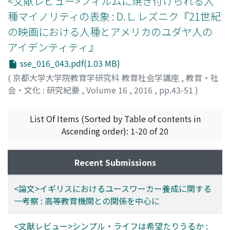
<文献レビュー>フィルムに焼き付けられる人
種マイノリティの表象 : D. L. レズニク『21世紀
の映画における人種とアメリカのユダヤ人の
アイデンティティ』
sse_016_043.pdf(1.03 MB)
(
京都大学大学院教育学研究科 教育社会学講座
,
教育・社
会・文化 : 研究紀要
,
Volume 16
,
2016
,
pp.43-51
)
椎名, 健人
;
SHIINA, Kento
;
シイナ, ケント
List Of Items (Sorted by Table of contents in
Ascending order): 1-20 of 20
Recent Submissions
<論文>イギリスにおけるユースワーカー養成に関する
一考察 : 高等教育機関との関係を中心に
<文献レビュー>シンプル・ライフは希望たりうるか :