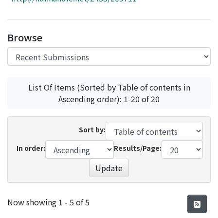
Access Statistics
Library Network
Browse
List Of Items (Sorted by Table of contents in
Ascending order): 1-20 of 20
Sort by:
In order:
Results/Page:
Update
Recent Submissions
Now showing
1 - 5 of 5