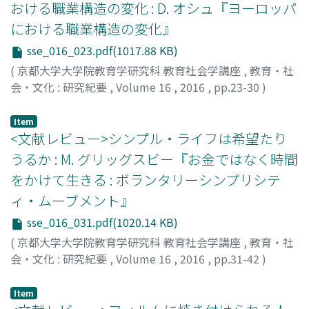
おける職業構造の変化 : D. オシュ『ヨーロッパ
における職業構造の変化』
sse_016_023.pdf(1017.88 KB)
(
京都大学大学院教育学研究科 教育社会学講座
,
教育・社
会・文化 : 研究紀要
,
Volume 16
,
2016
,
pp.23-30
)
木下, 翔太郎
;
KINOSHITA, Shotaro
;
キノシタ, ショウタロ
ウ
Item
<文献レビュー>シンプル・ライフは希望たり
うるか : M. グリッグスビー『お金ではなく時間
をかけて生きる : ボランタリーシンプリシテ
ィ・ムーブメント』
sse_016_031.pdf(1020.14 KB)
(
京都大学大学院教育学研究科 教育社会学講座
,
教育・社
会・文化 : 研究紀要
,
Volume 16
,
2016
,
pp.31-42
)
伊藤, すみれ
;
ITO, Sumire
;
イトウ, スミレ
Item