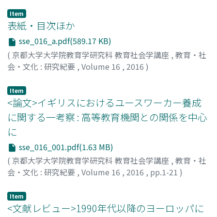
Item
表紙・目次ほか
sse_016_a.pdf(589.17 KB)
(
京都大学大学院教育学研究科 教育社会学講座
,
教育・社
会・文化 : 研究紀要
,
Volume 16
,
2016
)
Item
<論文>イギリスにおけるユースワーカー養成
に関する一考察 : 高等教育機関との関係を中心
に
sse_016_001.pdf(1.63 MB)
(
京都大学大学院教育学研究科 教育社会学講座
,
教育・社
会・文化 : 研究紀要
,
Volume 16
,
2016
,
pp.1-21
)
井上, 慧真
;
INOUE, Ema
;
イノウエ, エマ
Item
<文献レビュー>1990年代以降のヨーロッパに