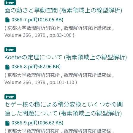
Item
面の動きと挙動空間 (複素領域上の線型解析)
0366-7.pdf(1016.05 KB)
(
京都大学数理解析研究所
,
数理解析研究所講究録
,
Volume 366
,
1979
,
pp.83-100
)
米谷, 文男
;
YONETANI, FUMIO
;
ヨネタニ, フミオ
Item
Koebeの定理について (複素領域上の線型解析)
0366-8.pdf(562.06 KB)
(
京都大学数理解析研究所
,
数理解析研究所講究録
,
Volume 366
,
1979
,
pp.101-110
)
藤家, 龍雄
;
FUJIIE, TATSUO
;
フジイエ, タツオ
Item
セゲー核の積による積分変換といくつかの関
連した問題について (複素領域上の線型解析)
0366-9.pdf(1006.62 KB)
(
京都大学数理解析研究所
,
数理解析研究所講究録
,