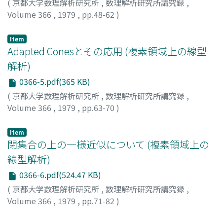
(
京都大学数理解析研究所
,
数理解析研究所講究録
,
Volume 366
,
1979
,
pp.48-62
)
小林, 昇治
;
KOBAYASHI, SHOJI
;
コバヤシ, ショウジ
Item
Adapted Conesとその応用 (複素領域上の線型
解析)
0366-5.pdf(365 KB)
(
京都大学数理解析研究所
,
数理解析研究所講究録
,
Volume 366
,
1979
,
pp.63-70
)
池上, 輝男
;
IKEGAMI, TERUO
;
イケガミ, テルオ
Item
閉集合の上の一様近似について (複素領域上の
線型解析)
0366-6.pdf(524.47 KB)
(
京都大学数理解析研究所
,
数理解析研究所講究録
,
Volume 366
,
1979
,
pp.71-82
)
阪井, 章
;
SAKAI, AKIRA
;
サカイ, アキラ