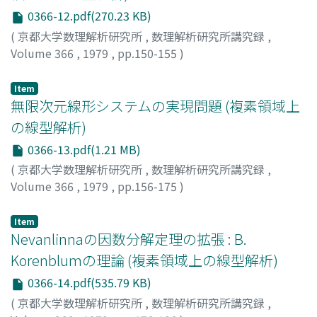
0366-12.pdf(270.23 KB)
(
京都大学数理解析研究所
,
数理解析研究所講究録
,
Volume 366
,
1979
,
pp.150-155
)
薮田, 公三
;
YABUTA, KOZO
;
ヤブタ, コウゾウ
Item
無限次元線形システムの実現問題 (複素領域上
の線型解析)
0366-13.pdf(1.21 MB)
(
京都大学数理解析研究所
,
数理解析研究所講究録
,
Volume 366
,
1979
,
pp.156-175
)
柳原, 二郎
;
川瀬, 眞
;
YANAGIHARA, NIRO
;
KAWASE, SHIN
;
ヤナギハラ, ニロウ
;
カワセ, シン
Item
Nevanlinnaの因数分解定理の拡張 : B.
Korenblumの理論 (複素領域上の線型解析)
0366-14.pdf(535.79 KB)
(
京都大学数理解析研究所
,
数理解析研究所講究録
,