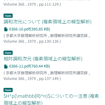
Volume 366
,
1979
,
pp.111-129
)
斎藤, 三郎
;
SAITO, SABURO
;
サイトウ, サブロウ
Item
調和次元について (複素領域上の線型解析)
0366-10.pdf(395.85 KB)
(
京都大学数理解析研究所
,
数理解析研究所講究録
,
Volume 366
,
1979
,
pp.130-136
)
瀬川, 重男
;
SEGAWA, SHIGEO
;
セガワ, シゲオ
Item
相対調和次元 (複素領域上の線型解析)
0366-11.pdf(760.44 KB)
(
京都大学数理解析研究所
,
数理解析研究所講究録
,
Volume 366
,
1979
,
pp.137-149
)
中井, 三留
;
NAKAI, MITSURU
;
ナカイ, ミツル
Item
$H^p(\mathbb{R}^n)$についての一注意 (複素
領域上の線型解析)