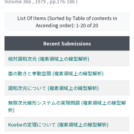
Volume 366
,
1979
,
pp.176-186
)
荷見, 守助
;
HASUMI, MORISUKE
;
ハスミ, モリスケ
List Of Items (Sorted by Table of contents in
Ascending order): 1-20 of 20
Recent Submissions
相対調和次元 (複素領域上の線型解析)
面の動きと挙動空間 (複素領域上の線型解析)
調和次元について (複素領域上の線型解析)
無限次元線形システムの実現問題 (複素領域上の線型解
析)
Koebeの定理について (複素領域上の線型解析)