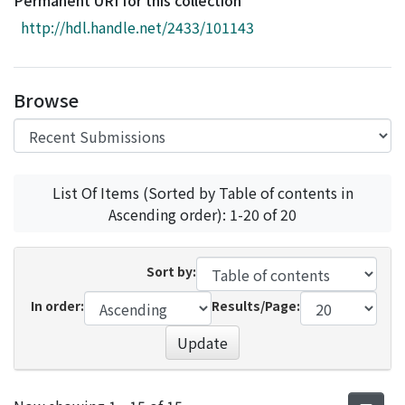
Permanent URI for this collection
Access Statistics
http://hdl.handle.net/2433/101143
Library Network
Browse
List Of Items (Sorted by Table of contents in
Ascending order): 1-20 of 20
Sort by:
In order:
Results/Page:
Update
Recent Submissions