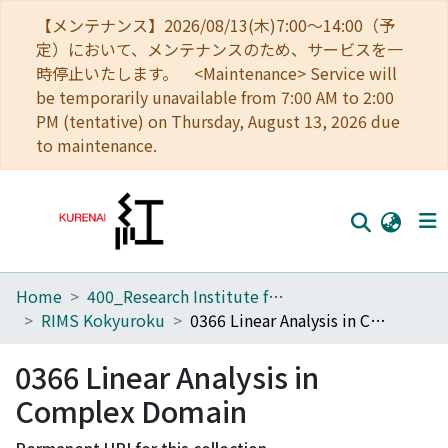
【メンテナンス】2026/08/13(木)7:00～14:00（予
定）において、メンテナンスのため、サービスを一
時停止いたします。 <Maintenance> Service will
be temporarily unavailable from 7:00 AM to 2:00
PM (tentative) on Thursday, August 13, 2026 due
to maintenance.
Home
400_Research Institute for Mathematical Sciences
Home
RIMS Kokyuroku
0366 Linear Analysis in Complex Domain
Communities
0366 Linear Analysis in
Browse
Complex Domain
Download Ranking