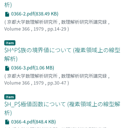
析)
0366-2.pdf(838.49 KB)
(
京都大学数理解析研究所
,
数理解析研究所講究録
,
Volume 366
,
1979
,
pp.14-29
)
林, 実樹広
;
HAYASHI, MIKIHIRO
;
ハヤシ, ミキヒロ
Item
$H^P$族の境界値について (複素領域上の線型
解析)
0366-3.pdf(1.06 MB)
(
京都大学数理解析研究所
,
数理解析研究所講究録
,
Volume 366
,
1979
,
pp.30-47
)
志賀, 啓成
;
SHIGA, HIROSHIGE
;
シガ, ヒロシゲ
Item
$H_P$極値函数について (複素領域上の線型解
析)
0366-4.pdf(848.4 KB)