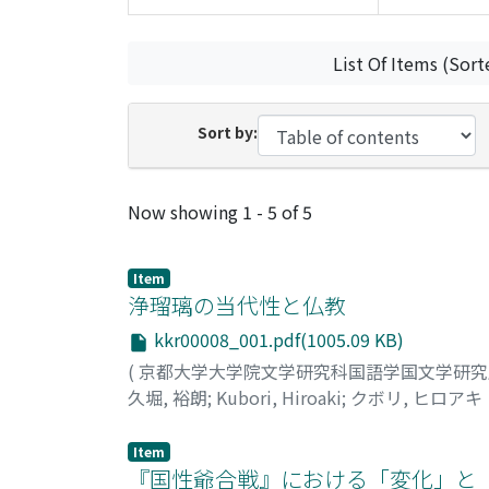
List Of Items (Sort
Sort by:
Recent Submissions
Now showing
1 - 5 of 5
Item
浄瑠璃の当代性と仏教
kkr00008_001.pdf(1005.09 KB)
(
京都大学大学院文学研究科国語学国文学研
久堀, 裕朗
;
Kubori, Hiroaki
;
クボリ, ヒロアキ
Item
『国性爺合戦』における「変化」と