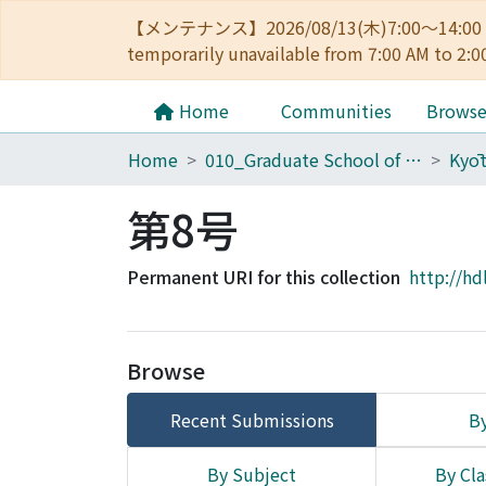
【メンテナンス】2026/08/13(木)7:00～14
temporarily unavailable from 7:00 AM to 2:0
Home
Communities
Brows
Home
010_Graduate School of Letters
第8号
Permanent URI for this collection
http://hd
Browse
Recent Submissions
By
By Subject
By Cla