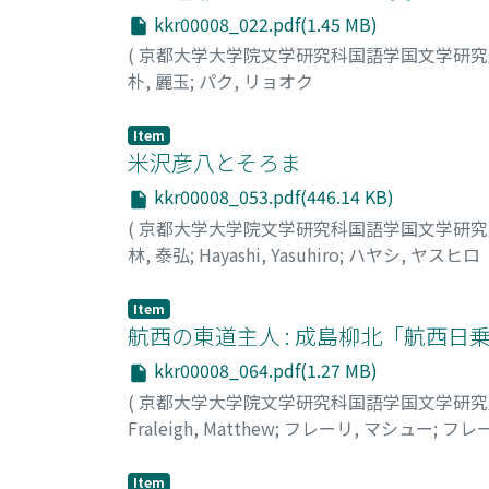
kkr00008_022.pdf(1.45 MB)
(
京都大学大学院文学研究科国語学国文学研
朴, 麗玉
;
パク, リョオク
Item
米沢彦八とそろま
kkr00008_053.pdf(446.14 KB)
(
京都大学大学院文学研究科国語学国文学研
林, 泰弘
;
Hayashi, Yasuhiro
;
ハヤシ, ヤスヒロ
Item
航西の東道主人 : 成島柳北「航西
kkr00008_064.pdf(1.27 MB)
(
京都大学大学院文学研究科国語学国文学研
Fraleigh, Matthew
;
フレーリ, マシュー
;
フレー
Item