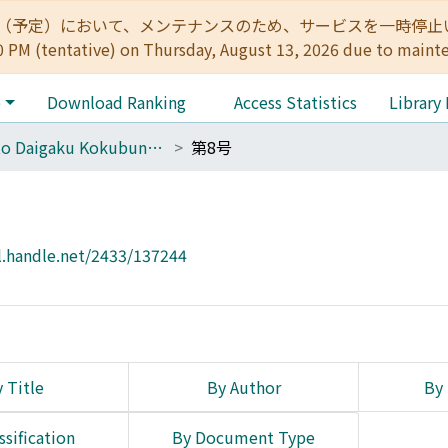
:00（予定）において、メンテナンスのため、サービスを一時停止いたします。 
0 PM (tentative) on Thursday, August 13, 2026 due to maint
e
Download Ranking
Access Statistics
Library
Kyōto Daigaku Kokubungaku Ronsō
第8号
l.handle.net/2433/137244
 Title
By Author
By 
ssification
By Document Type