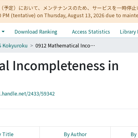
:00（予定）において、メンテナンスのため、サービスを一時停止いたします。 
0 PM (tentative) on Thursday, August 13, 2026 due to maint
e
Download Ranking
Access Statistics
Library
S Kokyuroku
0912 Mathematical Incompleteness in Arithmetic
l Incompleteness in
l.handle.net/2433/59342
 Title
By Author
By 