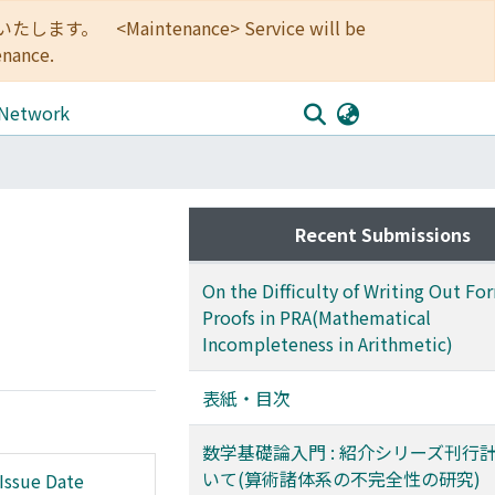
<Maintenance> Service will be
enance.
 Network
Recent Submissions
On the Difficulty of Writing Out Fo
Proofs in PRA(Mathematical
Incompleteness in Arithmetic)
表紙・目次
数学基礎論入門 : 紹介シリーズ刊行
いて(算術諸体系の不完全性の研究)
Issue Date