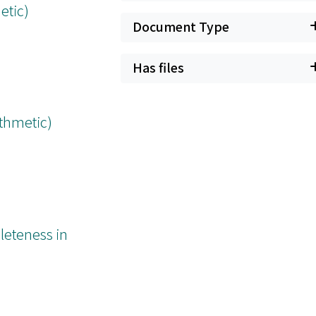
etic)
Document Type
Has files
ithmetic)
eteness in