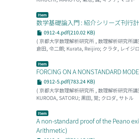
Item
数学基礎論入門 : 紹介シリーズ刊行
0912-4.pdf(210.02 KB)
(
京都大学数理解析研究所
,
数理解析研究所講
倉田, 令二朗
;
Kurata, Reijiro
;
クラタ, レイジ
Item
FORCING ON A NONSTANDARD MODEL O
0912-5.pdf(783.24 KB)
(
京都大学数理解析研究所
,
数理解析研究所講
KURODA, SATORU
;
黒田, 覚
;
クロダ, サトル
Item
A non-standard proof of the Peano e
Arithmetic)