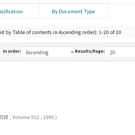
ssification
By Document Type
ed by Table of contents in Ascending order): 1-20 of 20
In order:
Results/Page:
究録
,
Volume 912
,
1995
)