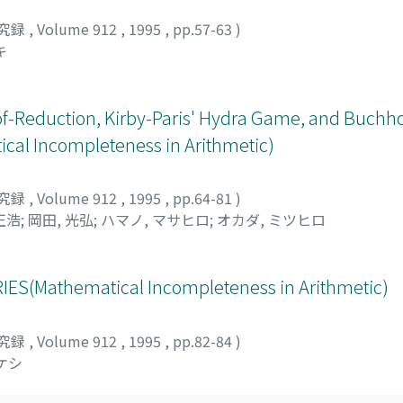
究録
,
Volume 912
,
1995
,
pp.57-63
)
キ
f-Reduction, Kirby-Paris' Hydra Game, and Buchho
cal Incompleteness in Arithmetic)
究録
,
Volume 912
,
1995
,
pp.64-81
)
正浩
;
岡田, 光弘
;
ハマノ, マサヒロ
;
オカダ, ミツヒロ
S(Mathematical Incompleteness in Arithmetic)
究録
,
Volume 912
,
1995
,
pp.82-84
)
ケシ