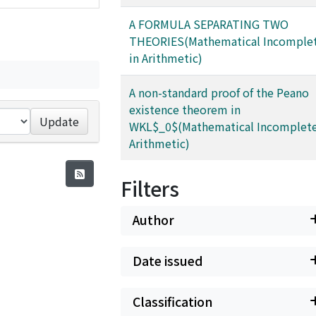
A FORMULA SEPARATING TWO
THEORIES(Mathematical Incomple
in Arithmetic)
A non-standard proof of the Peano
existence theorem in
Update
WKL$_0$(Mathematical Incomplete
Arithmetic)
Filters
Author
Date issued
Classification