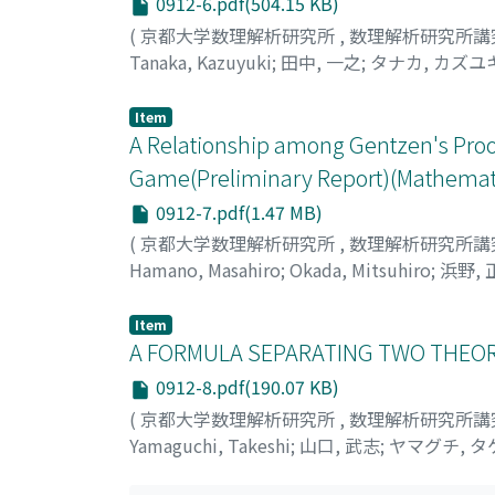
0912-6.pdf(504.15 KB)
(
京都大学数理解析研究所
,
数理解析研究所講
Tanaka, Kazuyuki
;
田中, 一之
;
タナカ, カズユ
Item
A Relationship among Gentzen's Proo
Game(Preliminary Report)(Mathemati
0912-7.pdf(1.47 MB)
(
京都大学数理解析研究所
,
数理解析研究所講
Hamano, Masahiro
;
Okada, Mitsuhiro
;
浜野, 
Item
A FORMULA SEPARATING TWO THEORIE
0912-8.pdf(190.07 KB)
(
京都大学数理解析研究所
,
数理解析研究所講
Yamaguchi, Takeshi
;
山口, 武志
;
ヤマグチ, タ