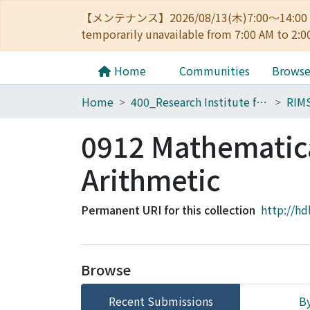
【メンテナンス】2026/08/13(木)7:00～14
temporarily unavailable from 7:00 AM to 2:0
Home
Communities
Brows
Home
400_Research Institute for Mathematical Sciences
RIM
0912 Mathematica
Arithmetic
Permanent URI for this collection
http://hd
Browse
Recent Submissions
By