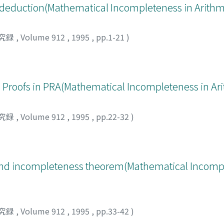
al deduction(Mathematical Incompleteness in Arithm
究録
,
Volume 912
,
1995
,
pp.1-21
)
al Proofs in PRA(Mathematical Incompleteness in Ar
究録
,
Volume 912
,
1995
,
pp.22-32
)
nd incompleteness theorem(Mathematical Incompl
究録
,
Volume 912
,
1995
,
pp.33-42
)