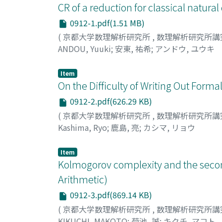
CR of a reduction for classical natur
0912-1.pdf(1.51 MB)
(
京都大学数理解析研究所
,
数理解析研究所講
ANDOU, Yuuki
;
安東, 祐希
;
アンドウ, ユウキ
Item
On the Difficulty of Writing Out Form
0912-2.pdf(626.29 KB)
(
京都大学数理解析研究所
,
数理解析研究所講
Kashima, Ryo
;
鹿島, 亮
;
カシマ, リョウ
Item
Kolmogorov complexity and the seco
Arithmetic)
0912-3.pdf(869.14 KB)
(
京都大学数理解析研究所
,
数理解析研究所講
KIKUCHI, MAKOTO
;
菊池, 誠
;
キクチ, マコト