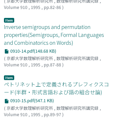
(
京都大学数理解析研究所
,
数理解析研究所講究録
,
Volume 910
,
1995
,
pp.82-86
)
Saito, Tatsuhiko
;
Aoki, Kunimasa
;
Kajitori, Kazuaki
Item
Inverse semigroups and permutation
properties(Semigroups, Formal Languages
and Combinatorics on Words)
0910-14.pdf(148.68 KB)
(
京都大学数理解析研究所
,
数理解析研究所講究録
,
Volume 910
,
1995
,
pp.87-88
)
Shoji, Kunitaka
;
庄司, 邦孝
;
ショウジ, クニタカ
Item
ペトリネット上で定義されるプレフィクスコ
ード(半群・形式言語および語の組合せ論)
0910-15.pdf(547.1 KB)
(
京都大学数理解析研究所
,
数理解析研究所講究録
,
Volume 910
,
1995
,
pp.89-97
)