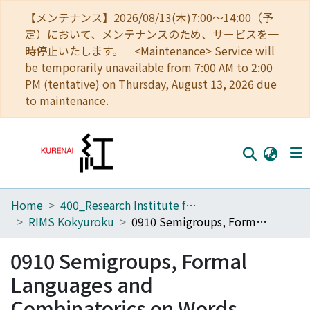
【メンテナンス】2026/08/13(木)7:00～14:00（予
定）において、メンテナンスのため、サービスを一
時停止いたします。 <Maintenance> Service will
be temporarily unavailable from 7:00 AM to 2:00
PM (tentative) on Thursday, August 13, 2026 due
to maintenance.
Home
400_Research Institute for Mathematical Sciences
Home
RIMS Kokyuroku
0910 Semigroups, Formal Languages and Combinatorics on Words
Communities
0910 Semigroups, Formal
Browse
Languages and
Download Ranking
Combinatorics on Words