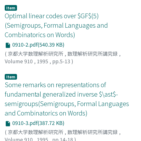
Item
Optimal linear codes over $GF$(5)
(Semigroups, Formal Languages and
Combinatorics on Words)
0910-2.pdf(540.39 KB)
(
京都大学数理解析研究所
,
数理解析研究所講究録
,
Volume 910
,
1995
,
pp.5-13
)
Fukui, Masaharu
;
Maruta, Tatsuya
;
福井, 雅晴
;
丸田, 辰哉
;
フクイ, マサハル
;
マルタ, タツヤ
Item
Some remarks on representations of
fundamental generalized inverse $\ast$-
semigroups(Semigroups, Formal Languages
and Combinatorics on Words)
0910-3.pdf(387.72 KB)
(
京都大学数理解析研究所
,
数理解析研究所講究録
,
Volume 910
,
1995
,
pp.14-18
)