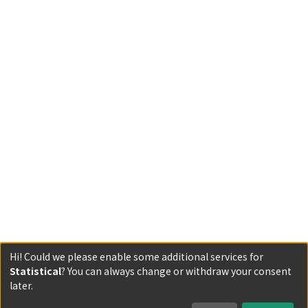
Hi! Could we please enable some additional services for
Statistical
? You can always change or withdraw your consent
Powered by DSpace and JAIRO Crawler-List
later.
All items in KURENAI are protected by original copyright,