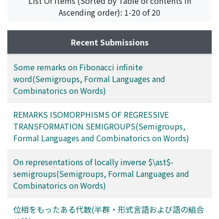
List Of Items (Sorted by Table of contents in
Ascending order): 1-20 of 20
Recent Submissions
Some remarks on Fibonacci infinite
word(Semigroups, Formal Languages and
Combinatorics on Words)
REMARKS ISOMORPHISMS OF REGRESSIVE
TRANSFORMATION SEMIGROUPS(Semigroups,
Formal Languages and Combinatorics on Words)
On representations of locally inverse $\ast$-
semigroups(Semigroups, Formal Languages and
Combinatorics on Words)
位相をもったある代数(半群・形式言語および語の組合