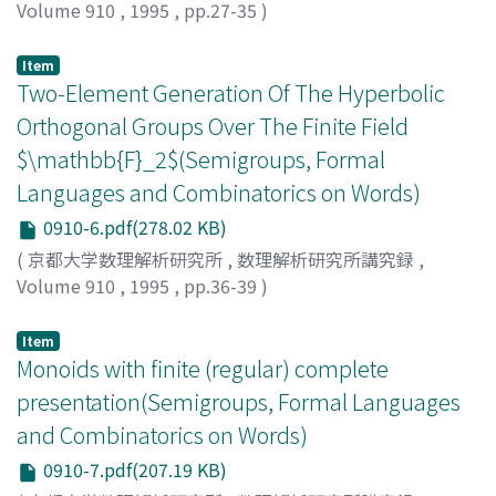
Volume 910
,
1995
,
pp.27-35
)
井関, 清志
;
Iseki, Kiyoshi
;
イセキ, キヨシ
Item
Two-Element Generation Of The Hyperbolic
Orthogonal Groups Over The Finite Field
$\mathbb{F}_2$(Semigroups, Formal
Languages and Combinatorics on Words)
0910-6.pdf(278.02 KB)
(
京都大学数理解析研究所
,
数理解析研究所講究録
,
Volume 910
,
1995
,
pp.36-39
)
石橋, 宏行
;
Ishibashi, Hiroyuki
;
イシバシ, ヒロユキ
Item
Monoids with finite (regular) complete
presentation(Semigroups, Formal Languages
and Combinatorics on Words)
0910-7.pdf(207.19 KB)