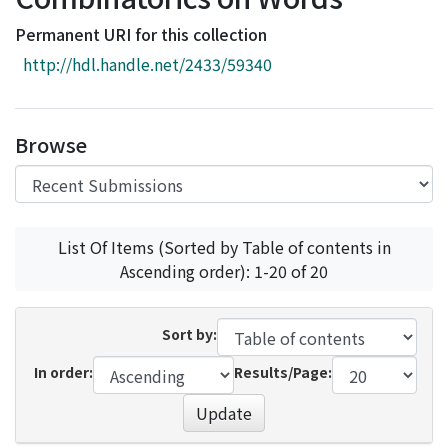
Access Statistics
Permanent URI for this collection
Library Network
http://hdl.handle.net/2433/59340
Browse
List Of Items (Sorted by Table of contents in
Ascending order): 1-20 of 20
Sort by:
In order:
Results/Page:
Update