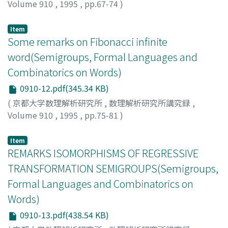
Volume 910
,
1995
,
pp.67-74
)
Nishida, Taishin Y.
;
西田, 泰伸
;
ニシダ, タイシン
Item
Some remarks on Fibonacci infinite
word(Semigroups, Formal Languages and
Combinatorics on Words)
0910-12.pdf(345.34 KB)
(
京都大学数理解析研究所
,
数理解析研究所講究録
,
Volume 910
,
1995
,
pp.75-81
)
Pirillo, Giuseppe
Item
REMARKS ISOMORPHISMS OF REGRESSIVE
TRANSFORMATION SEMIGROUPS(Semigroups,
Formal Languages and Combinatorics on
Words)
0910-13.pdf(438.54 KB)