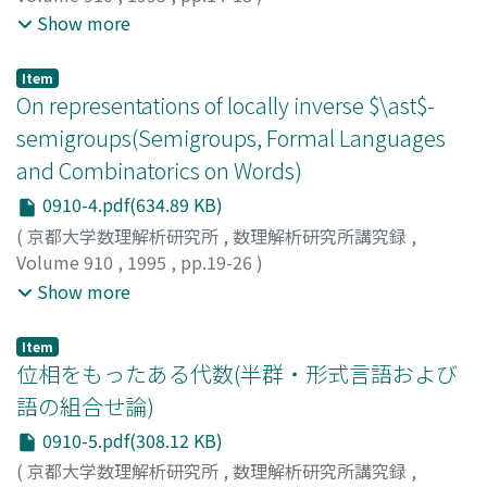
Imaoka, Teruo
;
Inata, Isamu
;
Yokoyama, Hiroaki
;
今岡,
Show more
輝男
;
稲田, 勇
;
横山, 浩明
;
イマオカ, テルオ
;
イナタ, イサ
ム
;
ヨコヤマ, ヒロアキ
Item
On representations of locally inverse $\ast$-
semigroups(Semigroups, Formal Languages
and Combinatorics on Words)
0910-4.pdf(634.89 KB)
(
京都大学数理解析研究所
,
数理解析研究所講究録
,
Volume 910
,
1995
,
pp.19-26
)
IMAOKA, Teruo
;
INATA, Isamu
;
YOKOYAMA, Hiroaki
;
今岡,
Show more
輝男
;
稲田, 勇
;
横山, 浩明
;
イマオカ, テルオ
;
イナタ, イサ
ム
;
ヨコヤマ, ヒロアキ
Item
位相をもったある代数(半群・形式言語および
語の組合せ論)
0910-5.pdf(308.12 KB)
(
京都大学数理解析研究所
,
数理解析研究所講究録
,