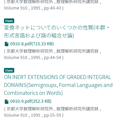
(
京都大学数理解析研究所
,
数理解析研究所講究録
,
Volume 910
,
1995
,
pp.40-43
)
Kobayashi, Yuji
;
Katura, Masashi
;
小林, ユウ治
;
勝良, 昌司
;
コバヤシ, ユウジ
;
カツラ, マサシ
Item
変換ネットについてのいくつかの性質(半群・
形式言語および語の組合せ論)
0910-8.pdf(715.33 KB)
(
京都大学数理解析研究所
,
数理解析研究所講究録
,
Volume 910
,
1995
,
pp.44-54
)
国持, 良行
;
猪俣, 俊光
;
田中, 源次郎
;
Kunimochi, Y.
;
Inomata, T.
;
Tanaka, G.
Item
ON INERT EXTENSIONS OF GRADED INTEGRAL
DOMAINS(Semigroups, Formal Languages and
Combinatorics on Words)
0910-9.pdf(352.3 KB)
(
京都大学数理解析研究所
,
数理解析研究所講究録
,
Volume 910
,
1995
,
pp.55-59
)