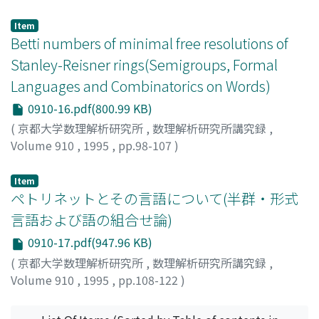
田中, 源次郎
;
Tanaka, Genjiro
;
タナカ, ゲンジロウ
Item
Betti numbers of minimal free resolutions of
Stanley-Reisner rings(Semigroups, Formal
Languages and Combinatorics on Words)
0910-16.pdf(800.99 KB)
(
京都大学数理解析研究所
,
数理解析研究所講究録
,
Volume 910
,
1995
,
pp.98-107
)
TERAI, NAOKI
;
HIBI, TAKAYUKI
;
寺井, 直樹
;
日比, 孝之
;
テ
ライ, ナオキ
;
ヒビ, タカユキ
Item
ペトリネットとその言語について(半群・形式
言語および語の組合せ論)
0910-17.pdf(947.96 KB)
(
京都大学数理解析研究所
,
数理解析研究所講究録
,
Volume 910
,
1995
,
pp.108-122
)
山崎, 秀記
;
YAMASAKI, Hideki
;
ヤマサキ, ヒデキ