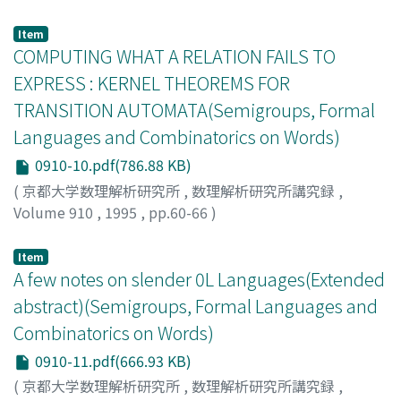
Matsuda, Ryuki
;
松田, 隆輝
;
マツダ, リュウキ
Item
COMPUTING WHAT A RELATION FAILS TO
EXPRESS : KERNEL THEOREMS FOR
TRANSITION AUTOMATA(Semigroups, Formal
Languages and Combinatorics on Words)
0910-10.pdf(786.88 KB)
(
京都大学数理解析研究所
,
数理解析研究所講究録
,
Volume 910
,
1995
,
pp.60-66
)
NEHANIV, CHRYSTOPHER L.
Item
A few notes on slender 0L Languages(Extended
abstract)(Semigroups, Formal Languages and
Combinatorics on Words)
0910-11.pdf(666.93 KB)
(
京都大学数理解析研究所
,
数理解析研究所講究録
,