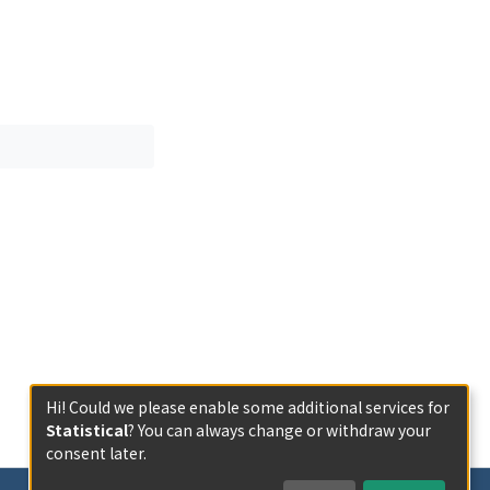
Hi! Could we please enable some additional services for
Statistical
? You can always change or withdraw your
consent later.