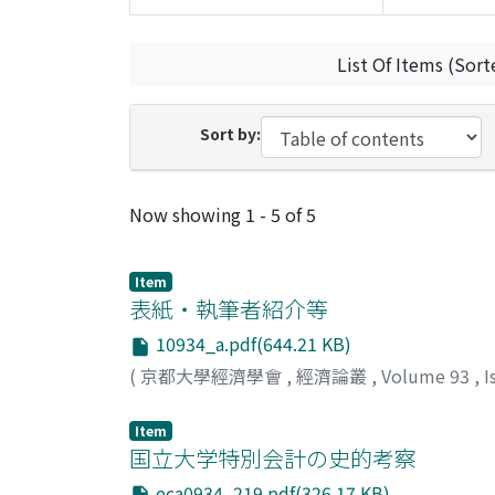
List Of Items (Sort
Sort by:
Recent Submissions
Now showing
1 - 5 of 5
Item
表紙・執筆者紹介等
10934_a.pdf(644.21 KB)
(
京都大學經濟學會
,
經濟論叢
,
Volume 93
,
I
Item
国立大学特別会計の史的考察
eca0934_219.pdf(326.17 KB)