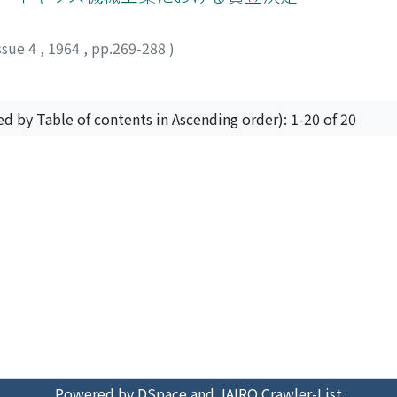
ssue 4
,
1964
,
pp.269-288
)
ed by Table of contents in Ascending order): 1-20 of 20
Powered by DSpace and JAIRO Crawler-List