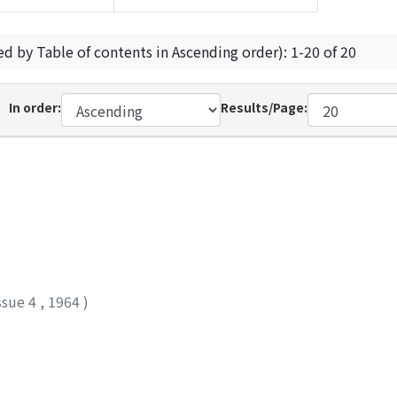
ed by Table of contents in Ascending order): 1-20 of 20
In order:
Results/Page:
ssue 4
,
1964
)