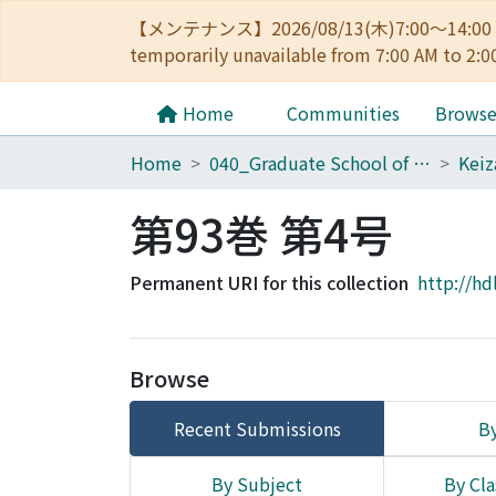
【メンテナンス】2026/08/13(木)7:00～14
temporarily unavailable from 7:00 AM to 2:0
Home
Communities
Brows
Home
040_Graduate School of Economics
第93巻 第4号
Permanent URI for this collection
http://hd
Browse
Recent Submissions
By
By Subject
By Cla