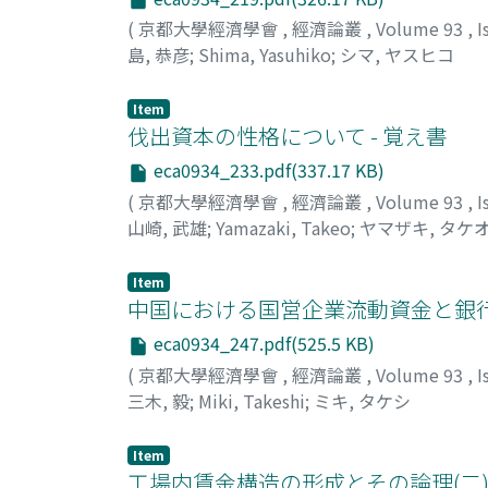
(
京都大學經濟學會
,
經濟論叢
,
Volume 93
,
I
島, 恭彦
;
Shima, Yasuhiko
;
シマ, ヤスヒコ
Item
伐出資本の性格について - 覚え書
eca0934_233.pdf(337.17 KB)
(
京都大學經濟學會
,
經濟論叢
,
Volume 93
,
I
山崎, 武雄
;
Yamazaki, Takeo
;
ヤマザキ, タケ
Item
中国における国営企業流動資金と銀
eca0934_247.pdf(525.5 KB)
(
京都大學經濟學會
,
經濟論叢
,
Volume 93
,
I
三木, 毅
;
Miki, Takeshi
;
ミキ, タケシ
Item
工場内賃金構造の形成とその論理(二) 