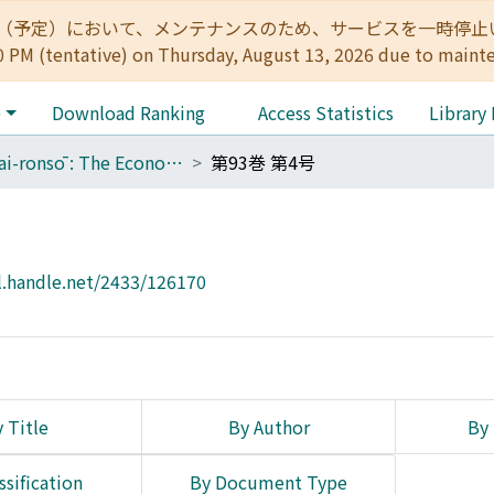
:00（予定）において、メンテナンスのため、サービスを一時停止いたします。 
0 PM (tentative) on Thursday, August 13, 2026 due to maint
e
Download Ranking
Access Statistics
Library
Keizai-ronsō : The Economic Review
第93巻 第4号
l.handle.net/2433/126170
 Title
By Author
By 
ssification
By Document Type