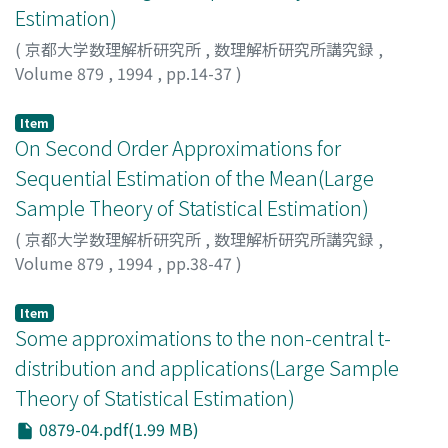
Estimation)
(
京都大学数理解析研究所
,
数理解析研究所講究録
,
Volume 879
,
1994
,
pp.14-37
)
布能, 英一郎
;
Funo, Eiichiro
;
フノウ, エイイチロウ
Item
On Second Order Approximations for
Sequential Estimation of the Mean(Large
Sample Theory of Statistical Estimation)
(
京都大学数理解析研究所
,
数理解析研究所講究録
,
Volume 879
,
1994
,
pp.38-47
)
Uno, Chikara
;
宇野, 力
;
ウノ, チカラ
Item
Some approximations to the non-central t-
distribution and applications(Large Sample
Theory of Statistical Estimation)
0879-04.pdf(1.99 MB)