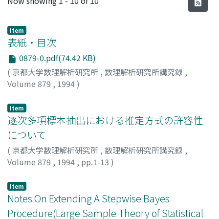
Now showing
1 - 10 of 10
Item
表紙・目次
0879-0.pdf(74.42 KB)
(
京都大学数理解析研究所
,
数理解析研究所講究録
,
Volume 879
,
1994
)
Item
逐次多項標本抽出における推定方式の許容性
について
(
京都大学数理解析研究所
,
数理解析研究所講究録
,
Volume 879
,
1994
,
pp.1-13
)
小池, 健一
;
Koike, Ken-ichi
;
コイケ, ケンイチ
Item
Notes On Extending A Stepwise Bayes
Procedure(Large Sample Theory of Statistical