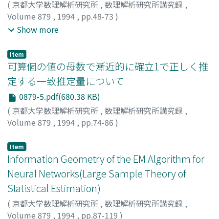
(
京都大学数理解析研究所
,
数理解析研究所講究録
,
Volume 879
,
1994
,
pp.48-73
)
赤平, 昌文
;
佐藤, 道一
;
鳥越, 規央
;
Akahira, Masafumi
;
Show more
Sato, Michikazu
;
Torigoe, Norio
;
アカヒラ, マサフミ
;
サ
トウ, ミチカズ
;
トリゴエ, ノリオ
Item
可算個の値の母数で漸近的に確立1で正しく推
定する一致推定量について
0879-5.pdf(680.38 KB)
(
京都大学数理解析研究所
,
数理解析研究所講究録
,
Volume 879
,
1994
,
pp.74-86
)
佐藤, 道一
;
Sato, Michikazu
;
サトウ, ミチカズ
Item
Information Geometry of the EM Algorithm for
Neural Networks(Large Sample Theory of
Statistical Estimation)
(
京都大学数理解析研究所
,
数理解析研究所講究録
,
Volume 879
,
1994
,
pp.87-119
)