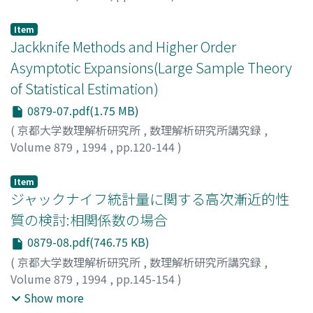
甘利, 俊一
;
川鍋, 元明
;
Amari, Shun-ichi
;
kawanabe,
Motoaki
;
アマリ, シュンイチ
;
カワナベ, モトアキ
Item
Jackknife Methods and Higher Order
Asymptotic Expansions(Large Sample Theory
of Statistical Estimation)
0879-07.pdf(1.75 MB)
(
京都大学数理解析研究所
,
数理解析研究所講究録
,
Volume 879
,
1994
,
pp.120-144
)
Wang, Jin Fang
;
汪, 金芳
Item
ジャックナイフ統計量に関する高次漸近的性
質の検討:相関係数の場合
0879-08.pdf(746.75 KB)
(
京都大学数理解析研究所
,
数理解析研究所講究録
,
Volume 879
,
1994
,
pp.145-154
)
汪, 金芳
;
大内, 俊二
;
田栗, 正章
;
Wang, Jin Fang
;
Ouchi,
Show more
Shunji
;
Taguri, Masaaki
;
オオウチ, シュンジ
;
タグリ, マサ