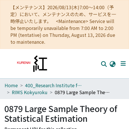
【メンテナンス】2026/08/13(木)7:00～14:00（予
定）において、メンテナンスのため、サービスを一
時停止いたします。 <Maintenance> Service will
be temporarily unavailable from 7:00 AM to 2:00
PM (tentative) on Thursday, August 13, 2026 due
to maintenance.
Home
400_Research Institute for Mathematical Sciences
Home
RIMS Kokyuroku
0879 Large Sample Theory of Statistical Estimation
Communities
0879 Large Sample Theory of
Browse
Statistical Estimation
Download Ranking