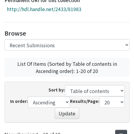
Permanent URI for this collection
Access Statistics
http://hdl.handle.net/2433/81983
Library Network
Browse
List Of Items (Sorted by Table of contents in
Ascending order): 1-20 of 20
Sort by:
In order:
Results/Page:
Update
Recent Submissions