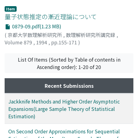
アキ
Item
量子状態推定の漸近理論について
0879-09.pdf(1.23 MB)
(
京都大学数理解析研究所
,
数理解析研究所講究録
,
Volume 879
,
1994
,
pp.155-171
)
長岡, 浩司
;
Nagaoka, Hiroshi
;
ナガオカ, ヒロシ
List Of Items (Sorted by Table of contents in
Ascending order): 1-20 of 20
Recent Submissions
Jackknife Methods and Higher Order Asymptotic
Expansions(Large Sample Theory of Statistical
Estimation)
On Second Order Approximations for Sequential