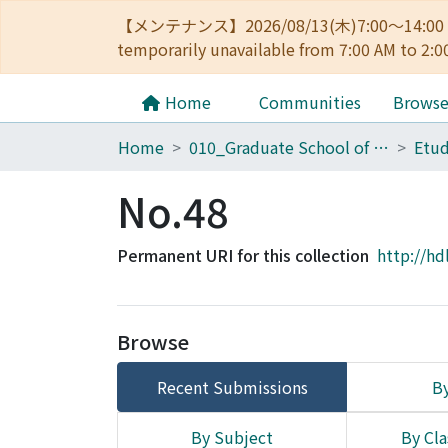
【メンテナンス】2026/08/13(木)7:00～14
temporarily unavailable from 7:00 AM to 2:0
Home
Communities
Brows
Home
010_Graduate School of Letters
No.48
Permanent URI for this collection
http://hd
Browse
Recent Submissions
By
By Subject
By Cla