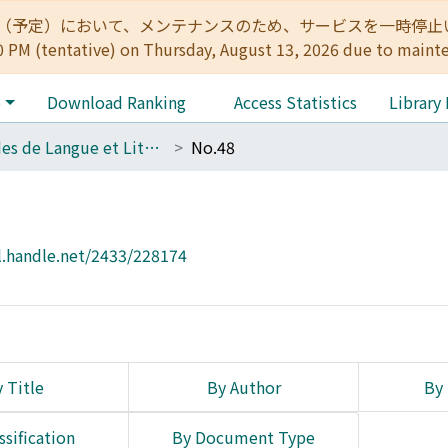
:00（予定）において、メンテナンスのため、サービスを一時停止いたします。 
0 PM (tentative) on Thursday, August 13, 2026 due to maint
e
Download Ranking
Access Statistics
Library
Etudes de Langue et Littérature Françaises
No.48
l.handle.net/2433/228174
 Title
By Author
By 
ssification
By Document Type