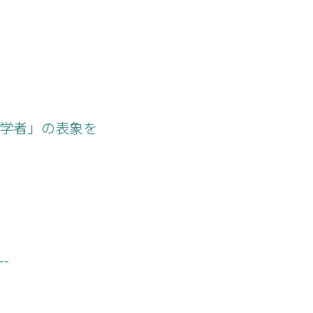
独学者」の表象を
-