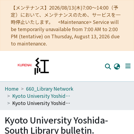
【メンテナンス】2026/08/13(木)7:00～14:00（予
定）において、メンテナンスのため、サービスを一
時停止いたします。 <Maintenance> Service will
be temporarily unavailable from 7:00 AM to 2:00
PM (tentative) on Thursday, August 13, 2026 due
to maintenance.
Home
660_Library Network
Home
Kyoto University Yoshida-South Library
Communities
Kyoto University Yoshida-South Library bulletin.
Browse
Kyoto University Yoshida-
Download Ranking
South Library bulletin.