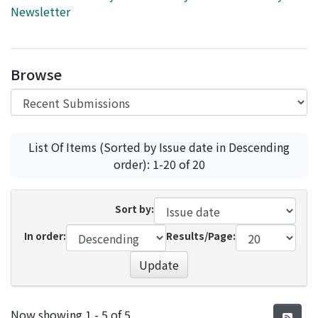
Newsletter
Browse
List Of Items (Sorted by Issue date in Descending
order): 1-20 of 20
Sort by:
In order:
Results/Page:
Update
Recent Submissions
Now showing
1 - 5 of 5