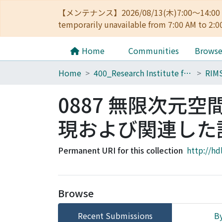
【メンテナンス】2026/08/13(木)7:00～14
temporarily unavailable from 7:00 AM to 2:0
Home
Communities
Brows
Home
400_Research Institute for Mathematical Sciences
RIM
0887 無限次元
現および関連した
Permanent URI for this collection
http://hd
Browse
Recent Submissions
By