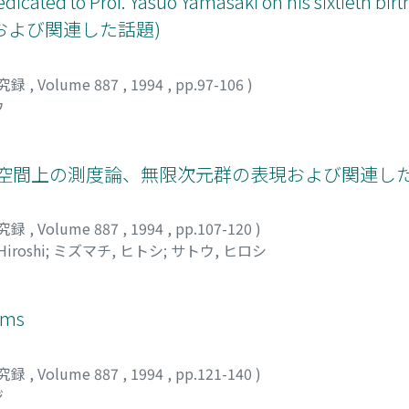
o Prof. Yasuo Yamasaki on his sixtieth b
および関連した話題)
究録
,
Volume 887
,
1994
,
pp.97-106
)
ウ
空間上の測度論、無限次元群の表現および関連した
究録
,
Volume 887
,
1994
,
pp.107-120
)
Hiroshi
;
ミズマチ, ヒトシ
;
サトウ, ヒロシ
ems
究録
,
Volume 887
,
1994
,
pp.121-140
)
ジ