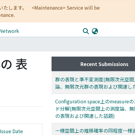
<Maintenance> Service will be
enance.
 Network
の 表
Recent Submissions
群の表現と準不変測度(無限次元空間
論、無限次元群の表現および関連した
Configuration space上のmeasu
ド分解(無限次元空間上の測度論、無
の表現および関連した話題)
一様空間上の推移確率の同程度一様連
Issue Date