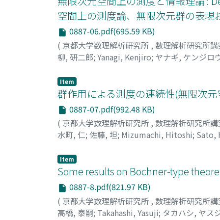
無限次元空間上の測度と情報理論 : Dedicated t
空間上の測度論、無限次元群の表現
0887-06.pdf(695.59 KB)
(
京都大学数理解析研究所
,
数理解析研究所講
柳, 研二郎
;
Yanagi, Kenjiro
;
ヤナギ, ケンジロ
Item
群作用による測度の連続性(無限次元
0887-07.pdf(992.48 KB)
(
京都大学数理解析研究所
,
数理解析研究所講
水町, 仁
;
佐藤, 坦
;
Mizumachi, Hitoshi
;
Sato, 
Item
Some results on Bochner-type theor
0887-8.pdf(821.97 KB)
(
京都大学数理解析研究所
,
数理解析研究所講
高橋, 泰嗣
;
Takahashi, Yasuji
;
タカハシ, ヤス