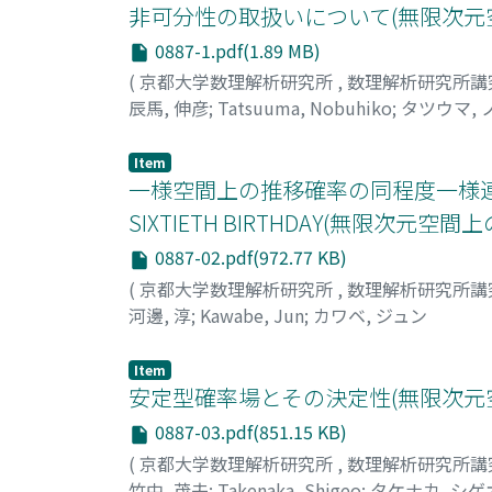
非可分性の取扱いについて(無限次元
0887-1.pdf(1.89 MB)
(
京都大学数理解析研究所
,
数理解析研究所講
辰馬, 伸彦
;
Tatsuuma, Nobuhiko
;
タツウマ, 
Item
一様空間上の推移確率の同程度一様連続性 : DED
SIXTIETH BIRTHDAY(無限
0887-02.pdf(972.77 KB)
(
京都大学数理解析研究所
,
数理解析研究所講
河邊, 淳
;
Kawabe, Jun
;
カワベ, ジュン
Item
安定型確率場とその決定性(無限次元
0887-03.pdf(851.15 KB)
(
京都大学数理解析研究所
,
数理解析研究所講
竹中, 茂夫
;
Takenaka, Shigeo
;
タケナカ, シゲ