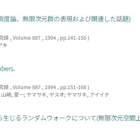
上の測度論、無限次元群の表現および関連した話題)
究録
,
Volume 887
,
1994
,
pp.141-150
)
アキ
mbers.
究録
,
Volume 887
,
1994
,
pp.151-168
)
;
山崎, 愛一
;
ヤマサキ, ヤスオ
;
ヤマサキ, アイイチ
ら生じるランダムウォークについて(無限次元空間