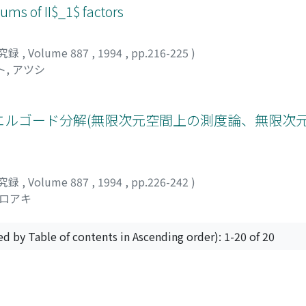
sums of II$_1$ factors
究録
,
Volume 887
,
1994
,
pp.216-225
)
, アツシ
measureのエルゴード分解(無限次元空間上の測度論、無
究録
,
Volume 887
,
1994
,
pp.226-242
)
ヒロアキ
ed by Table of contents in Ascending order): 1-20 of 20