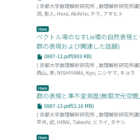
(
京都大学数理解析研究所
,
数理解析研究所講
洞, 彰人
;
Hora, Akihito
;
ホラ, アキヒト
Item
ベクトル場のなすLie環の自然表現
群の表現および関連した話題)
0887-12.pdf(803 KB)
(
京都大学数理解析研究所
,
数理解析研究所講
西山, 享
;
NISHIYAMA, Kyo
;
ニシヤマ, キョウ
Item
群の表現と準不変測度(無限次元空間
0887-13.pdf(2.16 MB)
(
京都大学数理解析研究所
,
数理解析研究所講
平井, 武
;
HIRAI, Takeshi
;
ヒライ, タケシ
Item