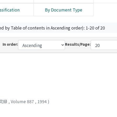
ssification
By Document Type
ed by Table of contents in Ascending order): 1-20 of 20
In order:
Results/Page:
究録
,
Volume 887
,
1994
)