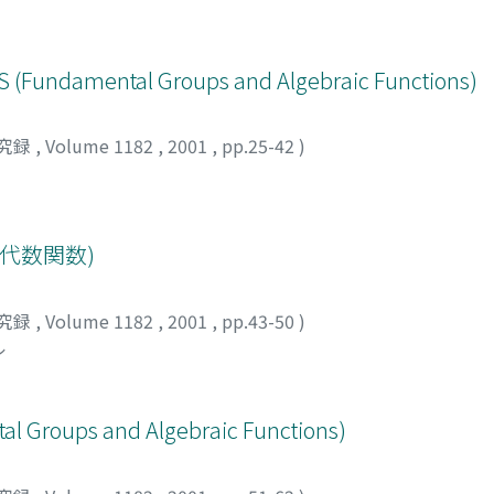
 (Fundamental Groups and Algebraic Functions)
究録
,
Volume 1182
,
2001
,
pp.25-42
)
代数関数)
究録
,
Volume 1182
,
2001
,
pp.43-50
)
ル
tal Groups and Algebraic Functions)