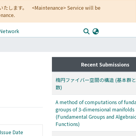
<Maintenance> Service will be
enance.
 Network
Recent Submissions
楕円ファイバー空間の構造 (基本群
数)
A method of computations of fund
groups of 3-dimensional manifolds
(Fundamental Groups and Algebrai
Functions)
Issue Date