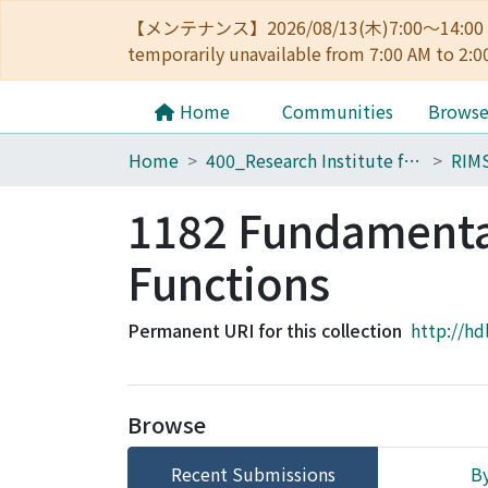
【メンテナンス】2026/08/13(木)7:00～14
temporarily unavailable from 7:00 AM to 2:0
Home
Communities
Brows
Home
400_Research Institute for Mathematical Sciences
RIM
1182 Fundamenta
Functions
Permanent URI for this collection
http://hd
Browse
Recent Submissions
By