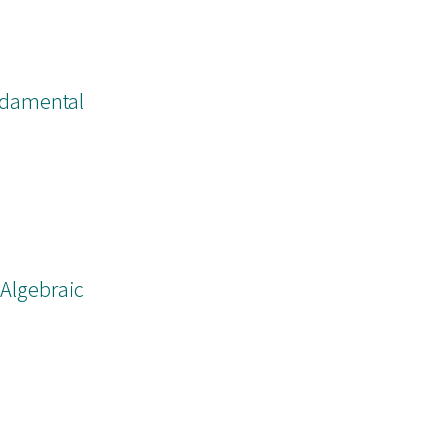
undamental
Algebraic