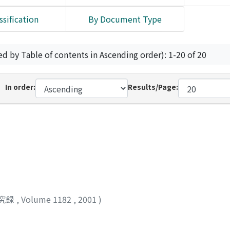
ssification
By Document Type
ed by Table of contents in Ascending order): 1-20 of 20
In order:
Results/Page:
究録
,
Volume 1182
,
2001
)