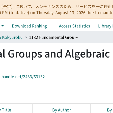
:00（予定）において、メンテナンスのため、サービスを一時停止いたします。 
0 PM (tentative) on Thursday, August 13, 2026 due to maint
e
Download Ranking
Access Statistics
Library
S Kokyuroku
1182 Fundamental Groups and Algebraic Functions
l Groups and Algebraic
l.handle.net/2433/63132
 Title
By Author
By 