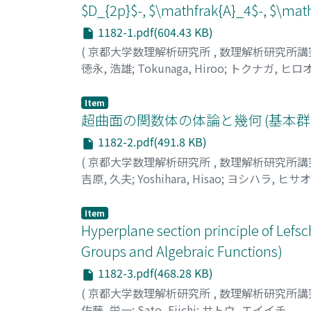
$D_{2p}$-, $\mathfrak{A}_4$-
1182-1.pdf(604.43 KB)
(
京都大学数理解析研究所
,
数理解析研究所講
徳永, 浩雄
;
Tokunaga, Hiroo
;
トクナガ, ヒロ
Item
超曲面の関数体の体論と幾何 (基本群
1182-2.pdf(491.8 KB)
(
京都大学数理解析研究所
,
数理解析研究所講
吉原, 久夫
;
Yoshihara, Hisao
;
ヨシハラ, ヒサオ
Item
Hyperplane section principle of Le
Groups and Algebraic Functions)
1182-3.pdf(468.28 KB)
(
京都大学数理解析研究所
,
数理解析研究所講
佐藤, 栄一
;
Sato, Eiichi
;
サトウ, エイイチ