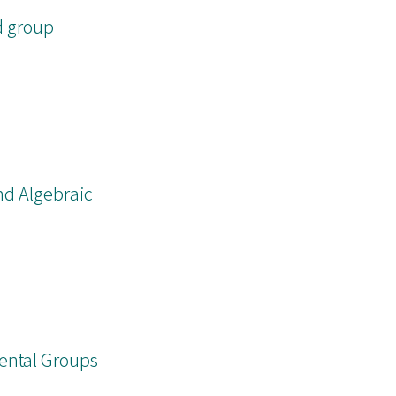
d group
nd Algebraic
ental Groups