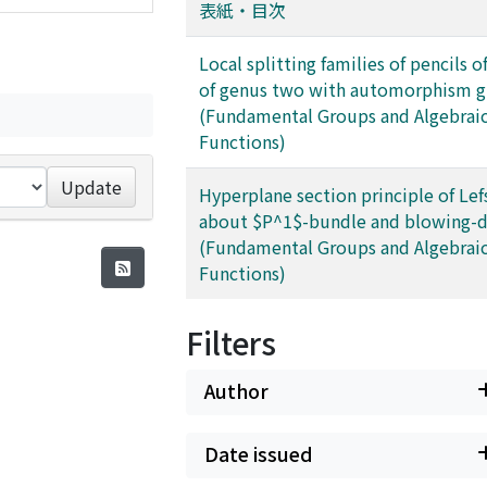
表紙・目次
Local splitting families of pencils o
of genus two with automorphism 
(Fundamental Groups and Algebrai
Functions)
Update
Hyperplane section principle of Lef
about $P^1$-bundle and blowing-
(Fundamental Groups and Algebrai
Functions)
Filters
Author
Date issued