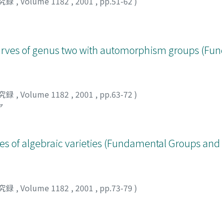
究録
,
Volume 1182
,
2001
,
pp.51-62
)
of curves of genus two with automorphism groups (F
究録
,
Volume 1182
,
2001
,
pp.63-72
)
ヤ
 of algebraic varieties (Fundamental Groups and 
究録
,
Volume 1182
,
2001
,
pp.73-79
)