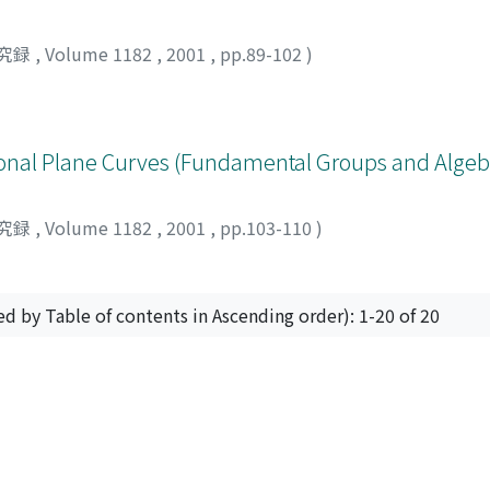
究録
,
Volume 1182
,
2001
,
pp.89-102
)
ional Plane Curves (Fundamental Groups and Algeb
究録
,
Volume 1182
,
2001
,
pp.103-110
)
ed by Table of contents in Ascending order): 1-20 of 20