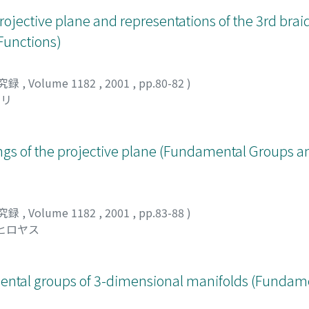
ojective plane and representations of the 3rd brai
Functions)
究録
,
Volume 1182
,
2001
,
pp.80-82
)
ノリ
ngs of the projective plane (Fundamental Groups a
究録
,
Volume 1182
,
2001
,
pp.83-88
)
 ヒロヤス
ental groups of 3-dimensional manifolds (Fundam