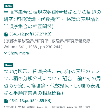
Item
半順序集合と表現次数(組合せ論とその周辺の
研究 : 可換環論・代数幾何・Lie環の表現論と
半順序集合の相互関係)
0641-12.pdf(767.27 KB)
(
京都大学数理解析研究所
,
数理解析研究所講究録
,
Volume 641
,
1988
,
pp.230-244
)
有木, 進
;
中邨, 博之
;
中村, 博昭
;
Ariki, Susumu
;
Show more
Nakamura, Hiroyuki
;
Nakamura, Hiroaki
;
アリキ, ススム
;
ナカムラ, ヒロユキ
;
ナカムラ, ヒロアキ
Item
Young 図形、普遍指標、古典群の表現のテン
ソル積の分解公式について(組合せ論とその周
辺の研究 : 可換環論・代数幾何・Lie環の表現
論と半順序集合の相互関係)
0641-13.pdf(544.85 KB)
(
京都大学数理解析研究所
,
数理解析研究所講究録
,