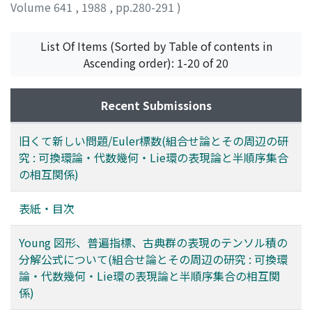
Volume 641
,
1988
,
pp.280-291
)
岡田, 聡一
;
松沢, 淳一
;
Okada, Soichi
;
Matsuzawa, Jun-
ichi
;
オカダ, ソウイチ
;
マツザワ, ジュンイチ
List Of Items (Sorted by Table of contents in
Ascending order): 1-20 of 20
Recent Submissions
旧くて新しい問題/Euler標数(組合せ論とその周辺の研
究 : 可換環論・代数幾何・Lie環の表現論と半順序集合
の相互関係)
表紙・目次
Young 図形、普遍指標、古典群の表現のテンソル積の
分解公式について(組合せ論とその周辺の研究 : 可換環
論・代数幾何・Lie環の表現論と半順序集合の相互関
係)