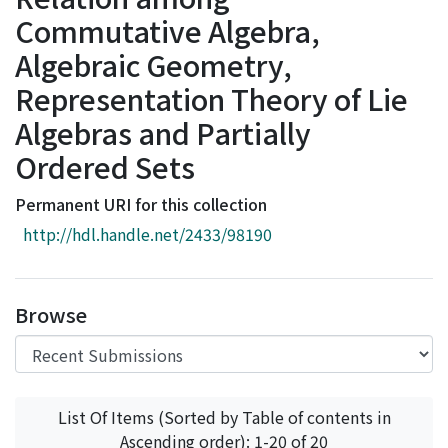
Access Statistics
Commutative Algebra,
Library Network
Algebraic Geometry,
Representation Theory of Lie
Algebras and Partially
Ordered Sets
Permanent URI for this collection
http://hdl.handle.net/2433/98190
Browse
List Of Items (Sorted by Table of contents in
Ascending order): 1-20 of 20