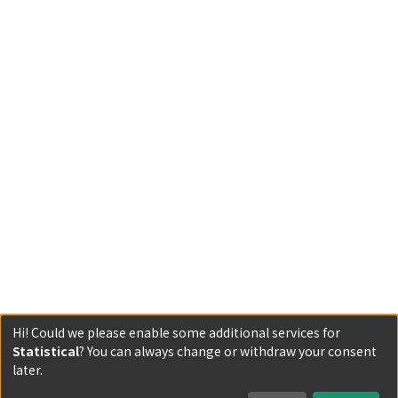
Hi! Could we please enable some additional services for
Statistical
? You can always change or withdraw your consent
Powered by DSpace and JAIRO Crawler-List
later.
All items in KURENAI are protected by original copyright,