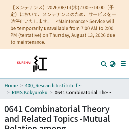
【メンテナンス】2026/08/13(木)7:00～14:00（予
定）において、メンテナンスのため、サービスを一
時停止いたします。 <Maintenance> Service will
be temporarily unavailable from 7:00 AM to 2:00
PM (tentative) on Thursday, August 13, 2026 due
to maintenance.
Home
400_Research Institute for Mathematical Sciences
Home
RIMS Kokyuroku
0641 Combinatorial Theory and Related Topics -Mutual Relation among Commutative Algebra, Algebraic Geometry, Representation Theory of Lie Algebras and Partially Ordered Sets
Communities
0641 Combinatorial Theory
Browse
and Related Topics -Mutual
Download Ranking
Relation among