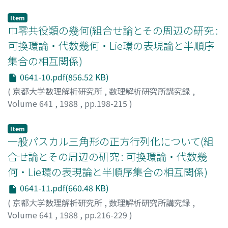
Hibi, Takayuki
Item
巾零共役類の幾何(組合せ論とその周辺の研究 :
可換環論・代数幾何・Lie環の表現論と半順序
集合の相互関係)
0641-10.pdf(856.52 KB)
(
京都大学数理解析研究所
,
数理解析研究所講究録
,
Volume 641
,
1988
,
pp.198-215
)
谷崎, 俊之
;
Tanisaki, Toshiyuki
;
タニサキ, トシユキ
Item
一般パスカル三角形の正方行列化について(組
合せ論とその周辺の研究 : 可換環論・代数幾
何・Lie環の表現論と半順序集合の相互関係)
0641-11.pdf(660.48 KB)
(
京都大学数理解析研究所
,
数理解析研究所講究録
,
Volume 641
,
1988
,
pp.216-229
)
岩堀, 長慶
;
Iwahori, Nagayoshi
;
イワホリ, ナガヨシ