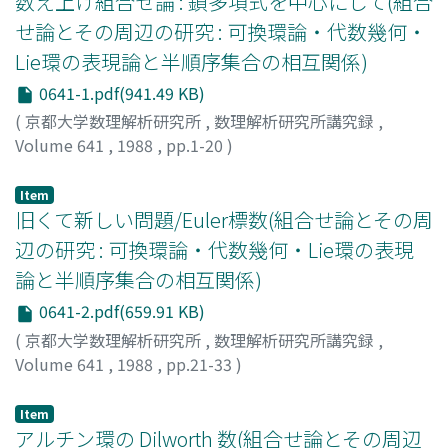
数え上げ組合せ論 : 鎖多項式を中心にして(組合
せ論とその周辺の研究 : 可換環論・代数幾何・
Lie環の表現論と半順序集合の相互関係)
0641-1.pdf(941.49 KB)
(
京都大学数理解析研究所
,
数理解析研究所講究録
,
Volume 641
,
1988
,
pp.1-20
)
成嶋, 弘
;
Narushima, Hiroshi
;
ナルシマ, ヒロシ
Item
旧くて新しい問題/Euler標数(組合せ論とその周
辺の研究 : 可換環論・代数幾何・Lie環の表現
論と半順序集合の相互関係)
0641-2.pdf(659.91 KB)
(
京都大学数理解析研究所
,
数理解析研究所講究録
,
Volume 641
,
1988
,
pp.21-33
)
郡山, 彬
;
Koriyama, Akira
;
コオリヤマ, アキラ
Item
アルチン環の Dilworth 数(組合せ論とその周辺