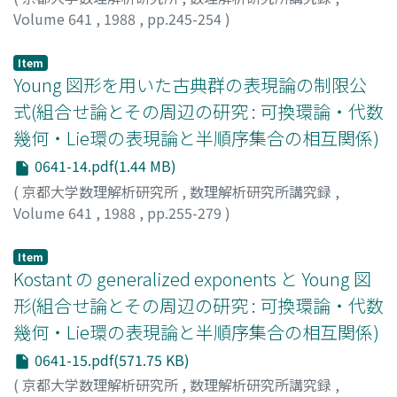
Volume 641
,
1988
,
pp.245-254
)
小池, 和彦
;
Koike, Kazuhiko
;
コイケ, カズヒコ
Item
Young 図形を用いた古典群の表現論の制限公
式(組合せ論とその周辺の研究 : 可換環論・代数
幾何・Lie環の表現論と半順序集合の相互関係)
0641-14.pdf(1.44 MB)
(
京都大学数理解析研究所
,
数理解析研究所講究録
,
Volume 641
,
1988
,
pp.255-279
)
寺田, 至
;
Terada, Itaru
;
テラダ, イタル
Item
Kostant の generalized exponents と Young 図
形(組合せ論とその周辺の研究 : 可換環論・代数
幾何・Lie環の表現論と半順序集合の相互関係)
0641-15.pdf(571.75 KB)
(
京都大学数理解析研究所
,
数理解析研究所講究録
,