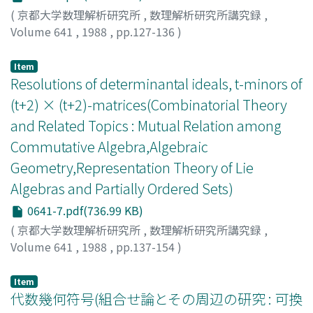
(
京都大学数理解析研究所
,
数理解析研究所講究録
,
Volume 641
,
1988
,
pp.127-136
)
中島, 晴久
;
Nakajima, Haruhisa
;
ナカジマ, ハルヒサ
Item
Resolutions of determinantal ideals, t-minors of
(t+2) × (t+2)-matrices(Combinatorial Theory
and Related Topics : Mutual Relation among
Commutative Algebra,Algebraic
Geometry,Representation Theory of Lie
Algebras and Partially Ordered Sets)
0641-7.pdf(736.99 KB)
(
京都大学数理解析研究所
,
数理解析研究所講究録
,
Volume 641
,
1988
,
pp.137-154
)
蔵野, 和彦
;
橋本, 光靖
;
Kurano, Kazuhiko
;
Hashimoto,
Mitsuyasu
;
クラノ, カズヒコ
;
ハシモト, ミツヤス
Item
代数幾何符号(組合せ論とその周辺の研究 : 可換