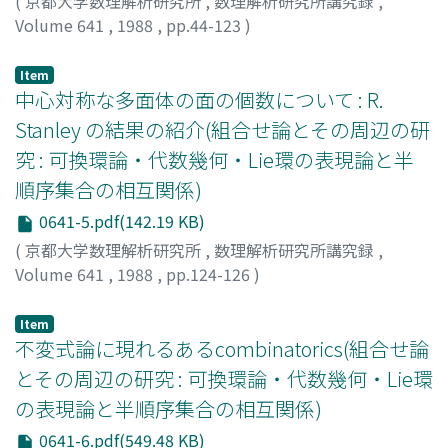
(
京都大学数理解析研究所
,
数理解析研究所講究録
,
Volume 641
,
1988
,
pp.44-123
)
日比, 孝之
;
Hibi, Takayuki
;
ヒビ, タカユキ
Item
中心対称な多面体の面の個数について : R.
Stanley の結果の紹介(組合せ論とその周辺の研
究 : 可換環論・代数幾何・Lie環の表現論と半
順序集合の相互関係)
0641-5.pdf(142.19 KB)
(
京都大学数理解析研究所
,
数理解析研究所講究録
,
Volume 641
,
1988
,
pp.124-126
)
渡辺, 敬一
;
WATANABE, Kei-ichi
;
ワタナベ, ケイイチ
Item
不変式論に現れるあるcombinatorics(組合せ論
とその周辺の研究 : 可換環論・代数幾何・Lie環
の表現論と半順序集合の相互関係)
0641-6.pdf(549.48 KB)