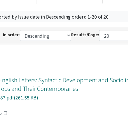
orted by Issue date in Descending order): 1-20 of 20
In order:
Results/Page:
glish Letters: Syntactic Development and Sociolin
throps and Their Contemporaries
7.pdf(261.55 KB)
マリコ