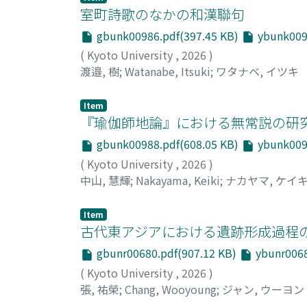
室町詩歌のなかの和漢聯句
gbunk00986.pdf(397.45 KB)
ybunk0098
(
Kyoto University
,
2026
)
渡邉, 樹
;
Watanabe, Itsuki
;
ワタナベ, イツキ
Item
『瑜伽師地論』における無常説の研
gbunk00988.pdf(608.05 KB)
ybunk0098
(
Kyoto University
,
2026
)
中山, 慧輝
;
Nakayama, Keiki
;
ナカヤマ, ケイ
Item
古代東アジアにおける遺跡形成過程
gbunr00680.pdf(907.12 KB)
ybunr0068
(
Kyoto University
,
2026
)
張, 祐榮
;
Chang, Wooyoung
;
ジャン, ウーヨン