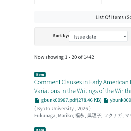
List Of Items (S
Sort by:
Recent Submissions
Now showing
1 - 20 of 1442
Item
Comment Clauses in Early American En
Variations in the Writings of the Win
gbunk00987.pdf(278.46 KB)
ybunk0098
(
Kyoto University
,
2026
)
Fukunaga, Mariko
;
福永, 眞理子
;
フクナガ, 
Item