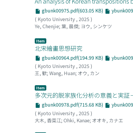
An analysis of Korean transpositions
gbunk00975.pdf(603.05 KB)
ybunk0097
(
Kyoto University
,
2025
)
Ye, Chenjie
;
葉, 晨傑
;
ヨウ, シンケツ
Item
北宋繪畫思想研究
gbunk00964.pdf(194.99 KB)
ybunk0096
(
Kyoto University
,
2025
)
王, 歓
;
Wang, Huan
;
オウ, カン
Item
多次元的脱家族化分析の意義と実証
gbunk00978.pdf(715.68 KB)
ybunk0097
(
Kyoto University
,
2025
)
大木, 香菜江
;
Ohki, Kanae
;
オオキ, カナエ