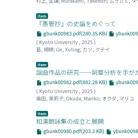
村上, 孟謙
;
Murakami, Takenori
;
ムラカミ, 
Item
『愚管抄』の史論をめぐって
gbunk00983.pdf(280.35 KB)
ybunk0098
(
Kyoto University
,
2025
)
葛, 栩婷
;
Ge, Xuting
;
カツ, クテイ
Item
謡曲作品の研究──詞章分析を手が
gbunk00982.pdf(882.28 KB)
ybunk0098
(
Kyoto University
,
2025
)
奥田, 茉莉子
;
Okuda, Mariko
;
オクダ, マリコ
Item
和漢朗詠集の成立と展開
gbunk00980.pdf(203.3 KB)
ybunk00980