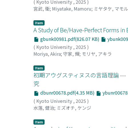
(
Kyoto University
,
2025
)
宮武, 衛
;
Miyatake, Mamoru
;
ミヤタケ, マモ
Item
A Study of Be/Have-Perfect Forms in E
gbunk00981.pdf(826.07 KB)
ybunk0098
(
Kyoto University
,
2025
)
Moriya, Akira
;
守家, 輝
;
モリヤ, アキラ
Item
初期アウグスティヌスの言語理論 --- 『
究
dbunr00678.pdf(4.35 MB)
ybunr00678.
(
Kyoto University
,
2025
)
水落, 健治
;
ミズオチ, ケンジ
Item