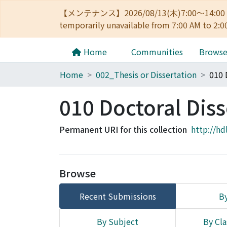
【メンテナンス】2026/08/13(木)7:00～14
temporarily unavailable from 7:00 AM to 2:0
Home
Communities
Brows
Home
002_Thesis or Dissertation
010 Doctoral Diss
Permanent URI for this collection
http://hd
Browse
Recent Submissions
By
By Subject
By Cla