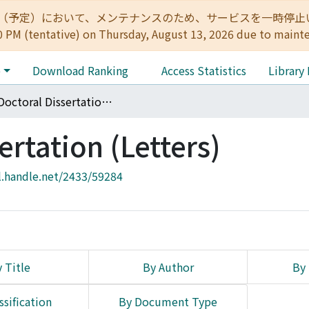
:00（予定）において、メンテナンスのため、サービスを一時停止いたします。 
0 PM (tentative) on Thursday, August 13, 2026 due to maint
e
Download Ranking
Access Statistics
Library
010 Doctoral Dissertation (Letters)
ertation (Letters)
l.handle.net/2433/59284
 Title
By Author
By 
ssification
By Document Type