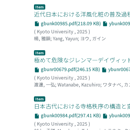
Item
近代日本における洋風化粧の普及過程―
gbunk00985.pdf(218.09 KB)
ybunk0098
(
Kyoto University
,
2025
)
楊, 雅韻
;
Yang, Yayun
;
ヨウ, ガイン
Item
極めて危険なジレンマ―デイヴィッ
gbunr00679.pdf(246.15 KB)
ybunr0067
(
Kyoto University
,
2025
)
渡邊, 一弘
;
Watanabe, Kazuhiro
;
ワタナベ, 
Item
日本古代における寺格秩序の構造と
gbunk00984.pdf(297.41 KB)
ybunk0098
(
Kyoto University
,
2025
)