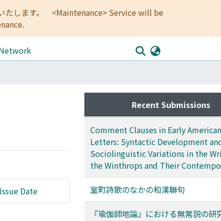
<Maintenance> Service will be
enance.
 Network
Recent Submissions
Comment Clauses in Early American
Letters: Syntactic Development an
Sociolinguistic Variations in the Wr
the Winthrops and Their Contempo
室町詩歌のなかの和漢聯句
Issue Date
『瑜伽師地論』における無常説の研