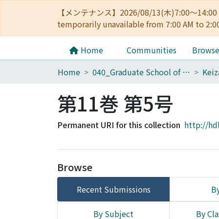
【メンテナンス】2026/08/13(木)7:00～14
temporarily unavailable from 7:00 AM to 2:0
Home
Communities
Brows
Home
040_Graduate School of Economics
第11巻 第5号
Permanent URI for this collection
http://hd
Browse
Recent Submissions
By
By Subject
By Cla