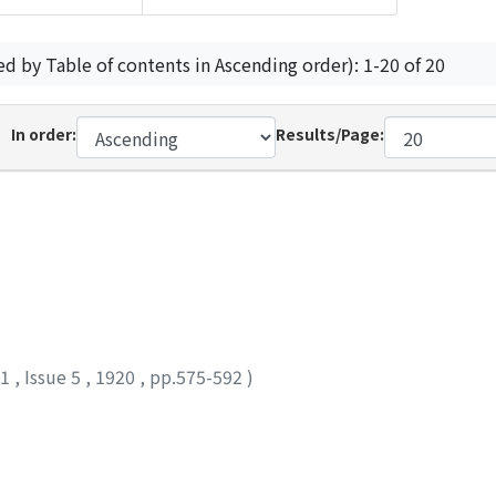
ed by Table of contents in Ascending order): 1-20 of 20
In order:
Results/Page:
11
,
Issue 5
,
1920
,
pp.575-592
)