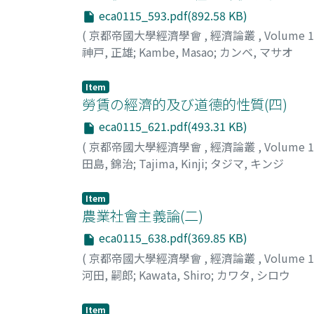
eca0115_593.pdf(892.58 KB)
(
京都帝國大學經濟學會
,
經濟論叢
,
Volume 
神戸, 正雄
;
Kambe, Masao
;
カンベ, マサオ
Item
勞賃の經濟的及び道德的性質(四)
eca0115_621.pdf(493.31 KB)
(
京都帝國大學經濟學會
,
經濟論叢
,
Volume 
田島, 錦治
;
Tajima, Kinji
;
タジマ, キンジ
Item
農業社會主義論(二)
eca0115_638.pdf(369.85 KB)
(
京都帝國大學經濟學會
,
經濟論叢
,
Volume 
河田, 嗣郎
;
Kawata, Shiro
;
カワタ, シロウ
Item