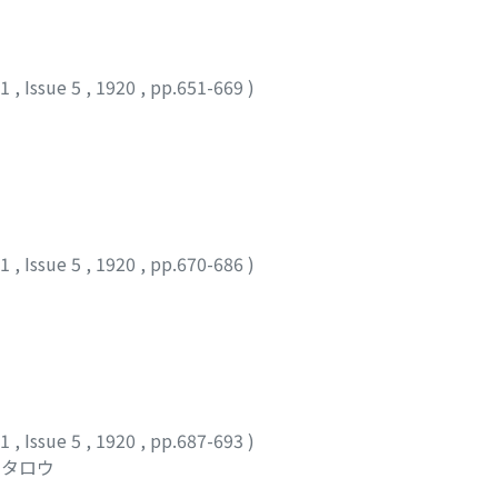
11
,
Issue 5
,
1920
,
pp.651-669
)
11
,
Issue 5
,
1920
,
pp.670-686
)
11
,
Issue 5
,
1920
,
pp.687-693
)
ウタロウ