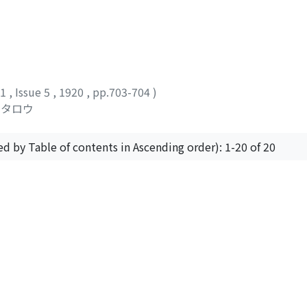
11
,
Issue 5
,
1920
,
pp.703-704
)
ウタロウ
ed by Table of contents in Ascending order): 1-20 of 20