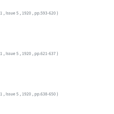
11
,
Issue 5
,
1920
,
pp.593-620
)
11
,
Issue 5
,
1920
,
pp.621-637
)
11
,
Issue 5
,
1920
,
pp.638-650
)