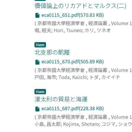
價値論上のリカアドとマルクス(二)
eca0115_651.pdf(570.83 KB)
(
京都帝國大學經濟學會
,
經濟論叢
,
Volume 
堀, 經夫
;
Hori, Tsuneo
;
ホリ, ツネオ
Item
北支那の飢饉
eca0115_670.pdf(505.89 KB)
(
京都帝國大學經濟學會
,
經濟論叢
,
Volume 
戸田, 海市
;
Toda, Kaiichi
;
トダ, カイイチ
Item
濠太利の貿易と海運
eca0115_687.pdf(228.38 KB)
(
京都帝國大學經濟學會
,
經濟論叢
,
Volume 
小島, 昌太郎
;
Kojima, Shotaro
;
コジマ, ショ