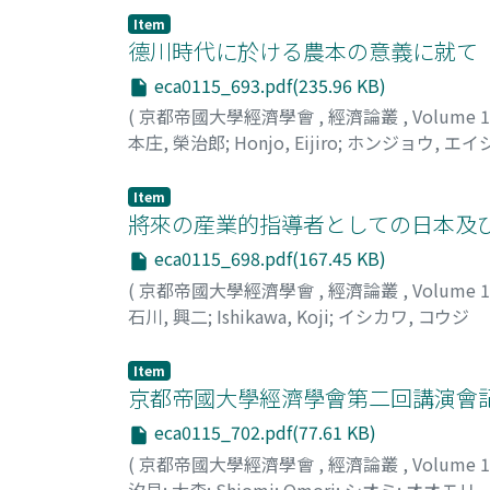
Item
德川時代に於ける農本の意義に就て
eca0115_693.pdf(235.96 KB)
(
京都帝國大學經濟學會
,
經濟論叢
,
Volume 
本庄, 榮治郎
;
Honjo, Eijiro
;
ホンジョウ, エイ
Item
將來の産業的指導者としての日本及
eca0115_698.pdf(167.45 KB)
(
京都帝國大學經濟學會
,
經濟論叢
,
Volume 
石川, 興二
;
Ishikawa, Koji
;
イシカワ, コウジ
Item
京都帝國大學經濟學會第二回講演會
eca0115_702.pdf(77.61 KB)
(
京都帝國大學經濟學會
,
經濟論叢
,
Volume 
汐見
;
大森
;
Shiomi
;
Omori
;
シオミ
;
オオモリ