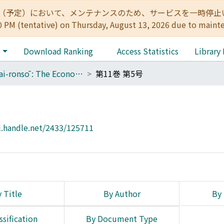
:00（予定）において、メンテナンスのため、サービスを一時停止いたします。 
0 PM (tentative) on Thursday, August 13, 2026 due to maint
e
Download Ranking
Access Statistics
Library
Keizai-ronsō : The Economic Review
第11巻 第5号
l.handle.net/2433/125711
 Title
By Author
By 
ssification
By Document Type