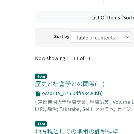
List Of Items (Sort
Sort by:
Recent Submissions
Now showing
1 - 11 of 11
Item
歴史と社會學との關係(一)
eca0115_575.pdf(534.9 KB)
(
京都帝國大學經濟學會
,
經濟論叢
,
Volume 
財部, 靜治
;
Takarabe, Seiji
;
タカラベ, セイジ
Item
地方税としての地租の課税標準