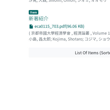
Item
新著紹介
eca0115_703.pdf(96.06 KB)
(
京都帝國大學經濟學會
,
經濟論叢
,
Volume 
小島, 昌太郎
;
Kojima, Shotaro
;
コジマ, ショ
List Of Items (Sort