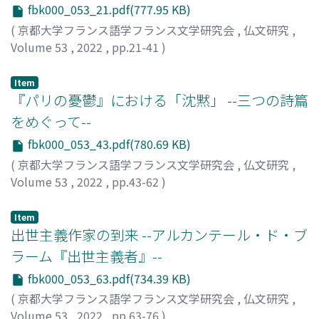
fbk000_053_21.pdf(777.95 KB)
(
京都大学フランス語学フランス文学研究会
,
仏文研究
,
Volume 53
,
2022
,
pp.21-41
)
横田, 悠矢
Item
『パリの憂鬱』における「沈黙」 --三つの詩篇
をめぐって--
fbk000_053_43.pdf(780.69 KB)
(
京都大学フランス語学フランス文学研究会
,
仏文研究
,
Volume 53
,
2022
,
pp.43-62
)
寺内, 成史
Item
出世主義作家の到来 --アルカンテール・ド・ブ
ラーム『出世主義者』--
fbk000_053_63.pdf(734.39 KB)
(
京都大学フランス語学フランス文学研究会
,
仏文研究
,
Volume 53
,
2022
,
pp.63-76
)