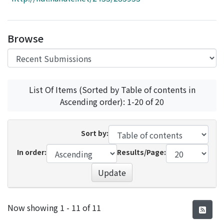
Access Statistics
Library Network
Browse
List Of Items (Sorted by Table of contents in
Ascending order): 1-20 of 20
Sort by:
In order:
Results/Page:
Update
Recent Submissions
Now showing
1 - 11 of 11