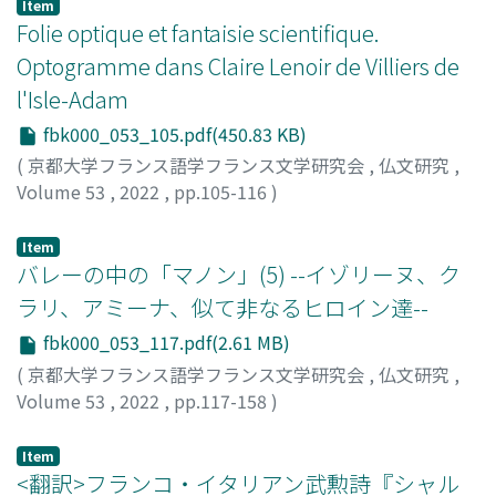
Item
Folie optique et fantaisie scientifique.
Optogramme dans Claire Lenoir de Villiers de
l'Isle-Adam
fbk000_053_105.pdf(450.83 KB)
(
京都大学フランス語学フランス文学研究会
,
仏文研究
,
Volume 53
,
2022
,
pp.105-116
)
Hashimoto, Tomoko
;
橋本, 知子
Item
バレーの中の「マノン」(5) --イゾリーヌ、ク
ラリ、アミーナ、似て非なるヒロイン達--
fbk000_053_117.pdf(2.61 MB)
(
京都大学フランス語学フランス文学研究会
,
仏文研究
,
Volume 53
,
2022
,
pp.117-158
)
寺西, 暢子
Item
<翻訳>フランコ・イタリアン武勲詩『シャル