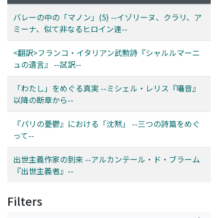
バレーの中の「マノン」(5) --イゾリーヌ、クラリ、ア
ミーナ、似て非なるヒロイン達--
<翻訳>フランコ・イタリアン武勲詩『シャルルマーニ
ュの遺言』 --試訳--
「わたし」をめぐる真実 --ミシェル・レリス『囁音』
以降の断章から--
『パリの憂鬱』における「沈黙」 --三つの詩篇をめぐ
って--
出世主義作家の到来 --アルカンテール・ド・ブラーム
『出世主義者』--
Filters