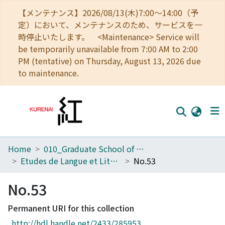
【メンテナンス】2026/08/13(木)7:00～14:00（予
定）において、メンテナンスのため、サービスを一
時停止いたします。 <Maintenance> Service will
be temporarily unavailable from 7:00 AM to 2:00
PM (tentative) on Thursday, August 13, 2026 due
to maintenance.
Home
010_Graduate School of Letters
Home
Etudes de Langue et Littérature Françaises
No.53
Communities
No.53
Browse
Permanent URI for this collection
Download Ranking
http://hdl.handle.net/2433/285953