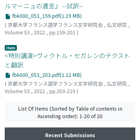
ルマーニュの遺言』 --試訳--
fbk000_053_159.pdf(1.19 MB)
(
京都大学フランス語学フランス文学研究会
,
仏文研究
,
Volume 53
,
2022
,
pp.159-201
)
宮下, 拓也
;
中西, 志門
Item
<特別講演>ヴィクトル・セガレンのテクスト
と翻訳
fbk000_053_203.pdf(1.12 MB)
(
京都大学フランス語学フランス文学研究会
,
仏文研究
,
Volume 53
,
2022
,
pp.203-219
)
木下, 誠
List Of Items (Sorted by Table of contents in
Ascending order): 1-20 of 20
Recent Submissions