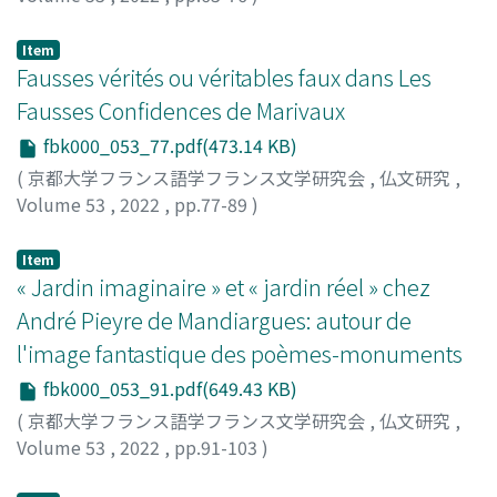
岡本, 夢子
Item
Fausses vérités ou véritables faux dans Les
Fausses Confidences de Marivaux
fbk000_053_77.pdf(473.14 KB)
(
京都大学フランス語学フランス文学研究会
,
仏文研究
,
Volume 53
,
2022
,
pp.77-89
)
Yamashita, Yuta
;
山下, 裕大
Item
« Jardin imaginaire » et « jardin réel » chez
André Pieyre de Mandiargues: autour de
l'image fantastique des poèmes-monuments
fbk000_053_91.pdf(649.43 KB)
(
京都大学フランス語学フランス文学研究会
,
仏文研究
,
Volume 53
,
2022
,
pp.91-103
)
MATSUBARA, Toji
;
松原, 冬二