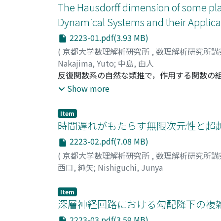
The Hausdorff dimension of some pla
Dynamical Systems and their Applica
2223-01.pdf(3.93 MB)
(
京都大学数理解析研究所
,
数理解析研究所講
Nakajima, Yuto
;
中島, 由人
反復関数系の自然な類推で，作用する関数の
非自励的反復関数系は，単位円盤内の点でパ
Show more
な「線形写像」からなるが，二つのうち片方
を有するものを考えるすると，単位円盤内の
Item
う性質を持つパラメータ集合上の二次元ルベ
時間遅れがもたらす無限次元性と超越
元を計算するまた，例外的なパラメータ集合
2223-02.pdf(7.08 MB)
(
京都大学数理解析研究所
,
数理解析研究所講
西口, 純矢
;
Nishiguchi, Junya
Item
深層神経回路における勾配降下の複雑
2223-03.pdf(3.59 MB)