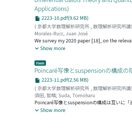
Applications)
2223-10.pdf(9.62 MB)
(
京都大学数理解析研究所
,
数理解析研究所講
Morales-Ruiz, Juan José
We survey my 2020 paper [18], on the relevanc
exact semiclassical computations in path in
Show more
complete integrability of classical Hamilto
differential Galois theory. A corollary of thi
Item
semiclassical approach is computable in clos
Poincaré写像とsuspension
semiclassical computations for integrable H
2223-11.pdf(2.56 MB)
problems motivated from the above simple 
(
京都大学数理解析研究所
,
数理解析研究所講
須田, 智晴
;
Suda, Tomoharu
Poincaré写像とsuspensionの構
稿ではこの疑間への回答として，力学系のな
Show more
Poincaré写像の構成を位相多様体上の連続なfl
上で，Poincaré写像とsuspensio
List Of Items (Sort
りも弱く位相同値よりも強いflowの射の定義