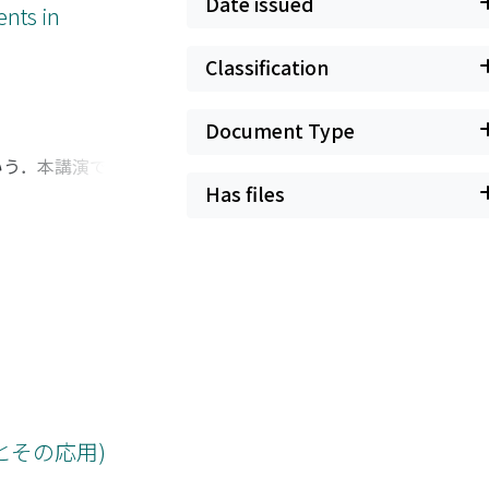
Date issued
nts in
Classification
Document Type
いう．本講演で扱う
面上の二つの縮小的
Has files
ディジットと呼ぶ）
で，「横断性」とい
合のハウスドルフ次
とその応用)