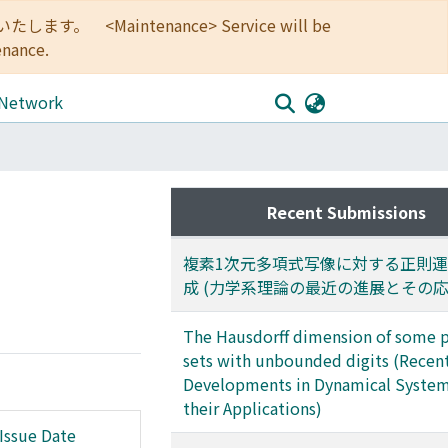
<Maintenance> Service will be
enance.
 Network
Recent Submissions
複素1次元多項式写像に対する正則
成 (力学系理論の最近の進展とその応
The Hausdorff dimension of some p
sets with unbounded digits (Recen
Developments in Dynamical System
their Applications)
Issue Date