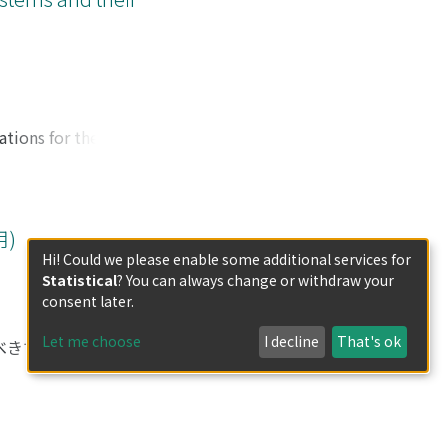
ations for the
ary condition for
he framework of
 systems, the
 quantum
用)
he many open
Hi! Could we please enable some additional services for
 theory.
Statistical
? You can always change or withdraw your
consent later.
Let me choose
I decline
That's ok
すべきであろうか？本
示す．まず，
なす圏を定義する．その
ることで，位相共役よ