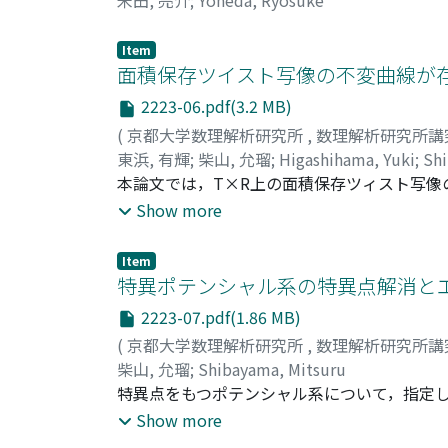
米田, 亮介
;
Yoneda, Ryosuke
Item
面積保存ツイスト写像の不変曲線が存
2223-06.pdf(3.2 MB)
(
京都大学数理解析研究所
,
数理解析研究所講
東浜, 有輝
;
柴山, 允瑠
;
Higashihama, Yuki
;
Shi
本論文では，T×R上の面積保存ツィスト写
件を用いて，standardmapと，それに
Show more
る条件を求める．
Item
特異ポテンシャル系の特異点解消とエ
2223-07.pdf(1.86 MB)
(
京都大学数理解析研究所
,
数理解析研究所講
柴山, 允瑠
;
Shibayama, Mitsuru
特異点をもつポテンシャル系について，指定
は，特異点を正則化し，滑らかなポテンシャ
Show more