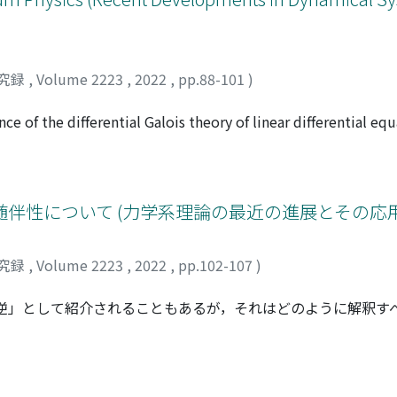
究録
,
Volume 2223
,
2022
,
pp.88-101
)
e of the differential Galois theory of linear differential equ
tegrals in quantum mechanics. The main tool will be a necess
nian systems obtained by Ramis and myself, formulated in t
s result is that, for finite dimensional integrable Hamiltonian
ed form. This explains in a very precise way the success of
の構成の随伴性について (力学系理論の最近の進展とその応
amiltonian systems. Moreover, I will point out several of t
result: problems from quantum mechanics to quantum field
究録
,
Volume 2223
,
2022
,
pp.102-107
)
成は互いに「逆」として紹介されることもあるが，それはどのように解釈
す圏を適切に設定すれば，これらは随伴関手の組をなすことを
owに一般化し，大域的なPoincaré sectionをもつflowの
nの構成の関手性を示す．さらに，これらが随伴となるための条件を考え
ed by Table of contents in Ascending order): 1-20 of 20
が自然に導かれる．なお，本稿の内容は[6]に碁づく．