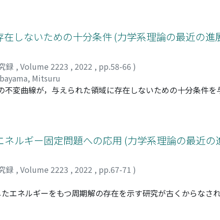
在しないための十分条件 (力学系理論の最近の進
究録
,
Volume 2223
,
2022
,
pp.58-66
)
bayama, Mitsuru
像の不変曲線が，与えられた領域に存在しないための十分条件を
高周波の摂動項を加えた写像について不変曲線が存在しないような
ネルギー固定問題への応用 (力学系理論の最近の
究録
,
Volume 2223
,
2022
,
pp.67-71
)
したエネルギーをもつ周期解の存在を示す研究が古くからなさ
ル系に変換することによるこの問題への試みについて紹介する