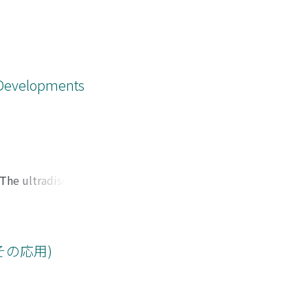
t Developments
The ultradiscrete
 pitchfork
the dynamical
discrete equations
の応用)