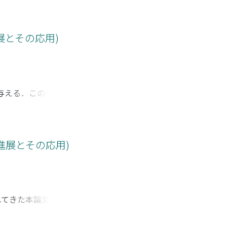
展とその応用)
与える．この十分条
摂動パラメータに関す
進展とその応用)
れてきた本論文で
．