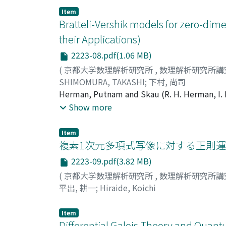
Item
Bratteli-Vershik models for zero-di
their Applications)
2223-08.pdf(1.06 MB)
(
京都大学数理解析研究所
,
数理解析研究所講
SHIMOMURA, TAKASHI
;
下村, 尚司
Herman, Putnam and Skau (R. H. Herman, I.
pointed topological conjugacy classes of es
Show more
equivalence classes of essentially simple or
into C*-algebraic theories. Later Medynets 
Item
homeomorphic to the Vershik map acting on t
複素1次元多項式写像に対する正則運
equivalent class of ordered Bratteli diagrams 
2223-09.pdf(3.82 MB)
particular closed set that is called a basic 
(
京都大学数理解析研究所
,
数理解析研究所講
topology of their works to the case in which
平出, 耕一
;
Hiraide, Koichi
and Karpel (T. Downarowicz and 0. Karpel(20
Item
Differential Galois Theory and Quan