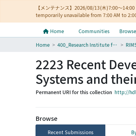
【メンテナンス】2026/08/13(木)7:00～14
temporarily unavailable from 7:00 AM to 2:0
Home
Communities
Brows
Home
400_Research Institute for Mathematical Sciences
RIM
2223 Recent Dev
Systems and thei
Permanent URI for this collection
http://hd
Browse
Recent Submissions
By