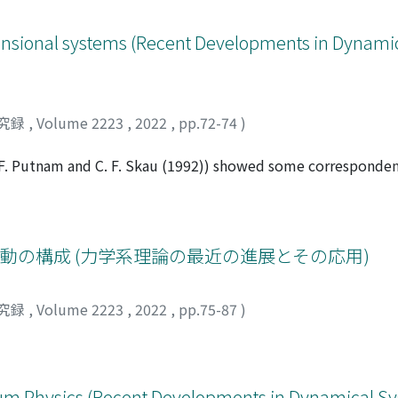
mensional systems (Recent Developments in Dynam
究録
,
Volume 2223
,
2022
,
pp.72-74
)
 F. Putnam and C. F. Skau (1992)) showed some corresponde
sentially minimal compact zero-dimensional systems (χ, φ, y
dered Bratteli diagrams. In fact, using these, they made deep
(K. Medynets (2006)) showed that every Cantor aperiodic syst
he space of infinite paths of an ordered Bratteli diagram.
動の構成 (力学系理論の最近の進展とその応用)
from a topologically conjugacy classes of a triple (χ, φ, B), 
set. In this manuscript, we explain some basic concepts that
究録
,
Volume 2223
,
2022
,
pp.75-87
)
 there may be a lot of periodic orbits. In doing this, the w
19)) plays an important role.
tum Physics (Recent Developments in Dynamical Sy