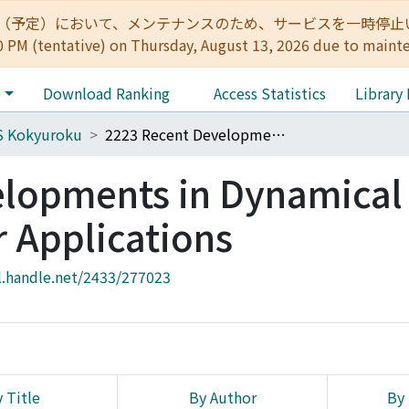
:00（予定）において、メンテナンスのため、サービスを一時停止いたします。 
0 PM (tentative) on Thursday, August 13, 2026 due to maint
e
Download Ranking
Access Statistics
Library
S Kokyuroku
2223 Recent Developments in Dynamical Systems and their Applications
elopments in Dynamical
r Applications
l.handle.net/2433/277023
 Title
By Author
By 