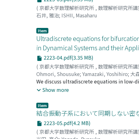
(
京都大学数理解析研究所
,
数理解析研究所講
石井, 雅治
;
ISHII, Masaharu
Item
Ultradiscrete equations for bifurca
in Dynamical Systems and their Appli
2223-04.pdf(3.35 MB)
(
京都大学数理解析研究所
,
数理解析研究所講
Ohmori, Shousuke
;
Yamazaki, Yoshihiro
;
大森
We discuss ultradiscrete equations in low-d
equations are derived from the normal forms o
Show more
bifurcations, of one-dimensional continuous 
properties of the obtained ultradiscrete equ
Item
exhibit the bifurcations characterized by pie
結合振動子系において同期しない密な
2223-05.pdf(4.2 MB)
(
京都大学数理解析研究所
,
数理解析研究所講