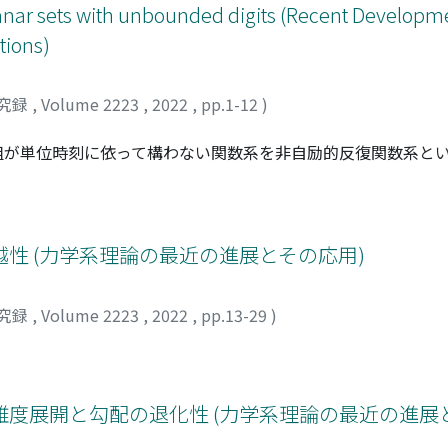
nar sets with unbounded digits (Recent Developme
tions)
究録
,
Volume 2223
,
2022
,
pp.1-12
)
組が単位時刻に依って構わない関数系を非自励的反復関数系と
ラメータ付けられ，単位時刻毎に作用する関数の組は常に，平
は，時刻が無限大にいくにつれ無限大に発散する平行移動項（
点でパラメータ付けられた極限集合が定義される．上記設定下
ーグ測度に関するほとんど全てのパラメータに対応した極限集
性 (力学系理論の最近の進展とその応用)
のハウスドルフ次元の上からの評価も与える．
究録
,
Volume 2223
,
2022
,
pp.13-29
)
度展開と勾配の退化性 (力学系理論の最近の進展