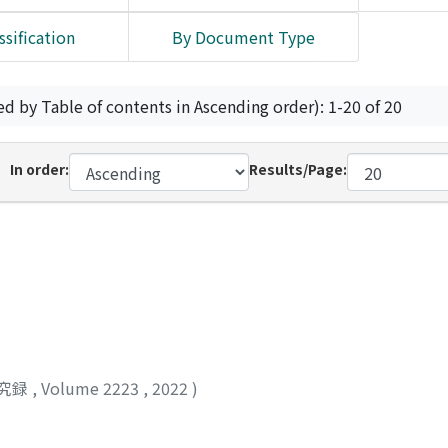
ssification
By Document Type
ed by Table of contents in Ascending order): 1-20 of 20
In order:
Results/Page:
究録
,
Volume 2223
,
2022
)