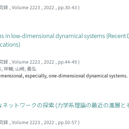
究録
,
Volume 2223
,
2022
,
pp.30-43
)
tions in low-dimensional dynamical systems (Recen
cations)
究録
,
Volume 2223
,
2022
,
pp.44-49
)
, 祥輔
;
山崎, 義弘
imensional, especially, one-dimensional dynamical systems. 
f the local bifurcations i.e., saddle-node, transcretical and
dynamical systems. With the aid of the graphical analysis, 
ations are revealed. In particular, we show that these ultra
cewise linearity, say ultradiscrete bifurcations.
ネットワークの探索 (力学系理論の最近の進展とそ
究録
,
Volume 2223
,
2022
,
pp.50-57
)