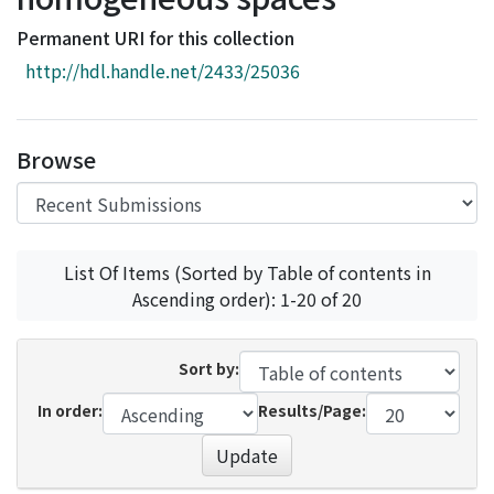
Access Statistics
Permanent URI for this collection
Library Network
http://hdl.handle.net/2433/25036
Browse
List Of Items (Sorted by Table of contents in
Ascending order): 1-20 of 20
Sort by:
In order:
Results/Page:
Update