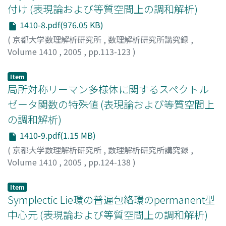
付け (表現論および等質空間上の調和解析)
1410-8.pdf(976.05 KB)
(
京都大学数理解析研究所
,
数理解析研究所講究録
,
Volume 1410
,
2005
,
pp.113-123
)
甲斐, 千舟
;
野村, 隆昭
;
Kai, Chifune
;
Nomura, Takaaki
Item
局所対称リーマン多様体に関するスペクトル
ゼータ関数の特殊値 (表現論および等質空間上
の調和解析)
1410-9.pdf(1.15 MB)
(
京都大学数理解析研究所
,
数理解析研究所講究録
,
Volume 1410
,
2005
,
pp.124-138
)
橋本, 康史
;
Hashimoto, Yasufumi
Item
Symplectic Lie環の普遍包絡環のpermanent型
中心元 (表現論および等質空間上の調和解析)