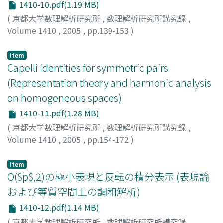
1410-10.pdf(1.19 MB)
(
京都大学数理解析研究所
,
数理解析研究所講究録
,
Volume 1410
,
2005
,
pp.139-153
)
伊藤, 稔
;
Itoh, Minoru
Item
Capelli identities for symmetric pairs
(Representation theory and harmonic analysis
on homogeneous spaces)
1410-11.pdf(1.28 MB)
(
京都大学数理解析研究所
,
数理解析研究所講究録
,
Volume 1410
,
2005
,
pp.154-172
)
Nishiyama, Kyo
;
Wachi, Akihito
;
西山, 享
;
和地, 輝仁
Item
O($p$,2)の極小表現と反転の積分表示 (表現論
および等質空間上の調和解析)
1410-12.pdf(1.14 MB)
(
京都大学数理解析研究所
,
数理解析研究所講究録
,