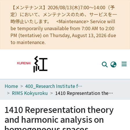
【メンテナンス】2026/08/13(木)7:00～14:00（予
定）において、メンテナンスのため、サービスを一
時停止いたします。 <Maintenance> Service will
be temporarily unavailable from 7:00 AM to 2:00
PM (tentative) on Thursday, August 13, 2026 due
to maintenance.
Home
400_Research Institute for Mathematical Sciences
Home
RIMS Kokyuroku
1410 Representation theory and harmonic analysis on homogeneous spaces
Communities
1410 Representation theory
Browse
and harmonic analysis on
Download Ranking
homogeneous spaces