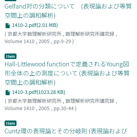
Gelfand対の分類について (表現論および等質
空間上の調和解析)
1410-2.pdf(2.01 MB)
(
京都大学数理解析研究所
,
数理解析研究所講究録
,
Volume 1410
,
2005
,
pp.9-29
)
菊地, 克彦
;
Kikuchi, Katsuhiko
;
50283586
Item
Hall-Littlewood functionで定義されるYoung図
形全体の上の測度について (表現論および等質
空間上の調和解析)
1410-3.pdf(1023.28 KB)
(
京都大学数理解析研究所
,
数理解析研究所講究録
,
Volume 1410
,
2005
,
pp.30-44
)
松本, 詔
;
Matumoto, Sho
Item
Cuntz環の表現論とその分岐則 (表現論および