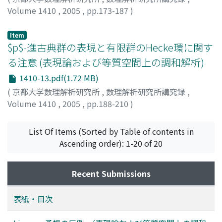
Volume 1410
,
2005
,
pp.173-187
)
小林, 俊行
;
真野, 元
;
Kobayashi, Toshiyuki
;
Mano, Gen
Item
$p$-進古典群の表現と有限群のHecke環に関す
る注意 (表現論および等質空間上の調和解析)
1410-13.pdf(1.72 MB)
(
京都大学数理解析研究所
,
数理解析研究所講究録
,
Volume 1410
,
2005
,
pp.188-210
)
刈山, 和俊
;
Kariyama, Kazutoshi
List Of Items (Sorted by Table of contents in
Ascending order): 1-20 of 20
Recent Submissions
表紙・目次