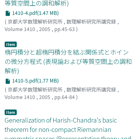
等質空間上の調和解析)
1410-4.pdf(1.47 MB)
(
京都大学数理解析研究所
,
数理解析研究所講究録
,
Volume 1410
,
2005
,
pp.45-63
)
川村, 勝紀
;
Kawamura, Katsunori
Item
楕円積分と超楕円積分を結ぶ関係式とホイン
の微分方程式 (表現論および等質空間上の調和
解析)
1410-5.pdf(1.77 MB)
(
京都大学数理解析研究所
,
数理解析研究所講究録
,
Volume 1410
,
2005
,
pp.64-84
)
竹村, 剛一
;
Takemura, Kouichi
Item
Generalization of Harish-Chandra's basic
theorem for non-compact Riemannian
symmetric spaces (Representation theory and