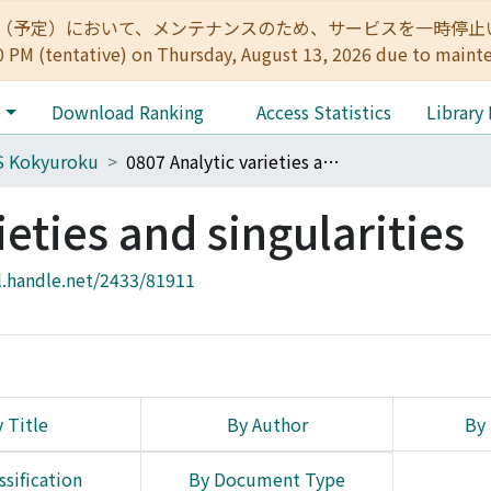
:00（予定）において、メンテナンスのため、サービスを一時停止いたします。 
0 PM (tentative) on Thursday, August 13, 2026 due to maint
e
Download Ranking
Access Statistics
Library
S Kokyuroku
0807 Analytic varieties and singularities
ieties and singularities
l.handle.net/2433/81911
 Title
By Author
By 
ssification
By Document Type