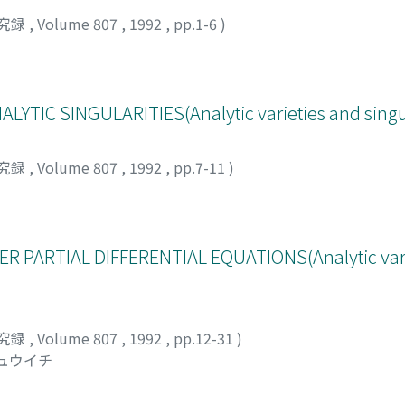
究録
,
Volume 807
,
1992
,
pp.1-6
)
YTIC SINGULARITIES(Analytic varieties and singul
究録
,
Volume 807
,
1992
,
pp.7-11
)
 PARTIAL DIFFERENTIAL EQUATIONS(Analytic vari
究録
,
Volume 807
,
1992
,
pp.12-31
)
シュウイチ