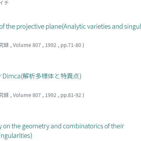
イイチ
 of the projective plane(Analytic varieties and singul
究録
,
Volume 807
,
1992
,
pp.71-80
)
r Dimca(解析多様体と特異点)
究録
,
Volume 807
,
1992
,
pp.81-92
)
vey on the geometry and combinatorics of their
ngularities)