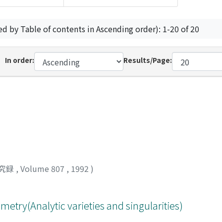
ed by Table of contents in Ascending order): 1-20 of 20
In order:
Results/Page:
究録
,
Volume 807
,
1992
)
try(Analytic varieties and singularities)