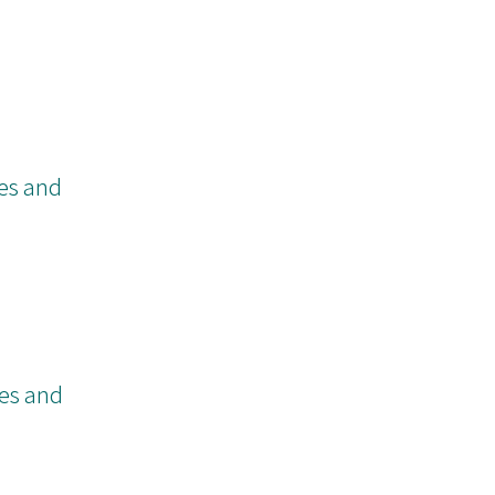
ies and
ies and