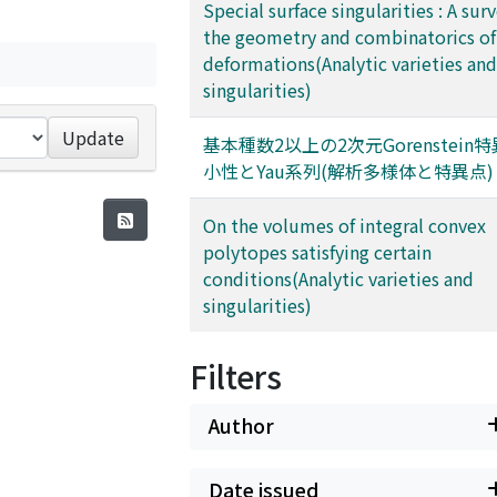
Special surface singularities : A sur
the geometry and combinatorics of
deformations(Analytic varieties and
singularities)
Update
基本種数2以上の2次元Gorenstein
小性とYau系列(解析多様体と特異点)
On the volumes of integral convex
polytopes satisfying certain
conditions(Analytic varieties and
singularities)
Filters
Author
Date issued