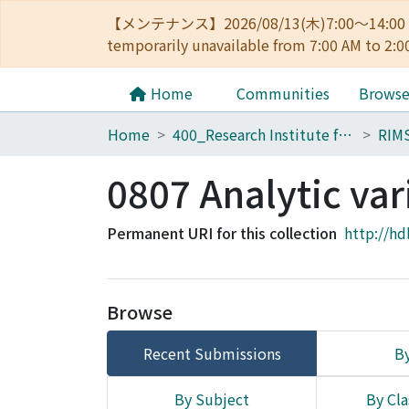
【メンテナンス】2026/08/13(木)7:00～14
temporarily unavailable from 7:00 AM to 2:0
Home
Communities
Brows
Home
400_Research Institute for Mathematical Sciences
RIM
0807 Analytic var
Permanent URI for this collection
http://hd
Browse
Recent Submissions
By
By Subject
By Cla