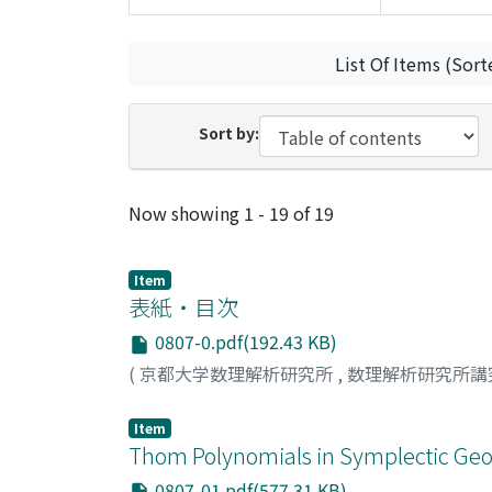
List Of Items (Sort
Sort by:
Recent Submissions
Now showing
1 - 19 of 19
Item
表紙・目次
0807-0.pdf(192.43 KB)
(
京都大学数理解析研究所
,
数理解析研究所講
Item
Thom Polynomials in Symplectic Geome
0807-01.pdf(577.31 KB)