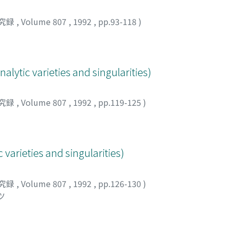
究録
,
Volume 807
,
1992
,
pp.93-118
)
nalytic varieties and singularities)
究録
,
Volume 807
,
1992
,
pp.119-125
)
 varieties and singularities)
究録
,
Volume 807
,
1992
,
pp.126-130
)
ツ