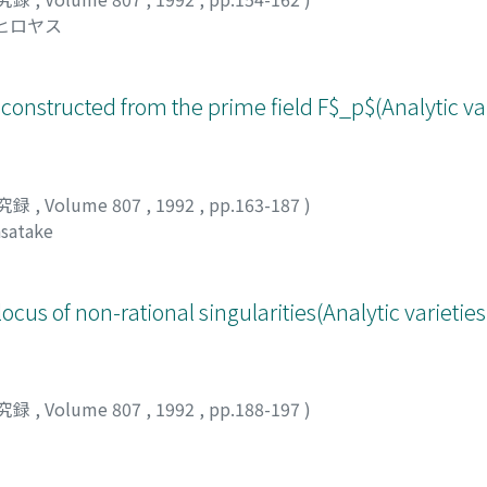
 ヒロヤス
constructed from the prime field F$_p$(Analytic va
究録
,
Volume 807
,
1992
,
pp.163-187
)
satake
ocus of non-rational singularities(Analytic varietie
究録
,
Volume 807
,
1992
,
pp.188-197
)