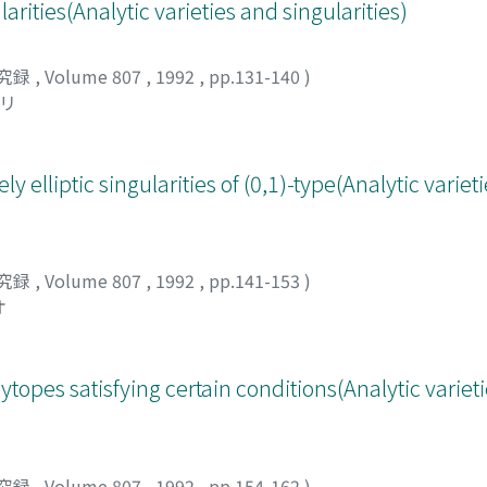
arities(Analytic varieties and singularities)
究録
,
Volume 807
,
1992
,
pp.131-140
)
ノリ
elliptic singularities of (0,1)-type(Analytic variet
究録
,
Volume 807
,
1992
,
pp.141-153
)
オ
topes satisfying certain conditions(Analytic variet
究録
,
Volume 807
,
1992
,
pp.154-162
)