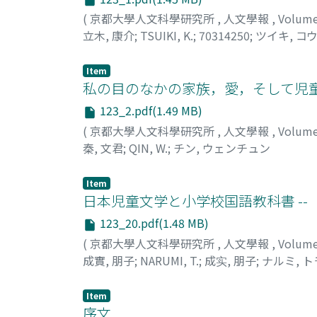
(
京都大學人文科學研究所
,
人文學報
,
Volum
立木, 康介
;
TSUIKI, K.
;
70314250
;
ツイキ, コ
Item
私の目のなかの家族，愛，そして児
123_2.pdf(1.49 MB)
(
京都大學人文科學研究所
,
人文學報
,
Volum
秦, 文君
;
QIN, W.
;
チン, ウェンチュン
Item
日本児童文学と小学校国語教科書 --
123_20.pdf(1.48 MB)
(
京都大學人文科學研究所
,
人文學報
,
Volum
成實, 朋子
;
NARUMI, T.
;
成实, 朋子
;
ナルミ, 
Item
序文