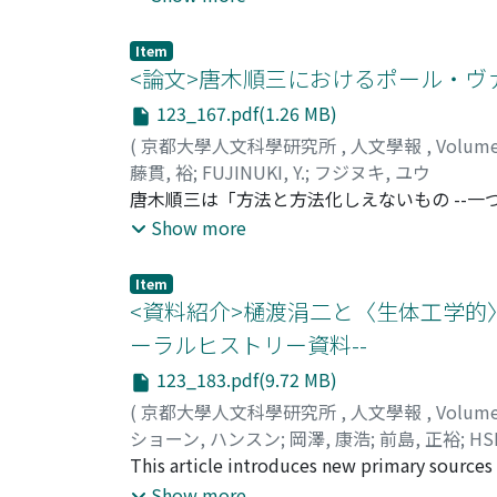
哲学史においてあまり論じられてこなかった
実現しようと試みたものであった。以上，皇
う四人の思想家を取り上げて，十七世紀から
「公」的な意味合いを持つものになり，近代
Item
ったものである。｢意識」を意味するconscie
<論文>唐木順三におけるポール・ヴァ
紀になると，デカルトやロックがこの語を「
123_167.pdf(1.26 MB)
るのは，それがわれわれに精神の本性を教え
(
京都大學人文科學研究所
,
人文學報
,
Volum
義を先鋭化させながら，この「意識」の語を
藤貫, 裕
;
FUJINUKI, Y.
;
フジヌキ, ユウ
は教えながらもその内実は明らかにしない感
唐木順三は「方法と方法化しえないもの --
で結びつけている。彼にとっての意識は自己
ける偶然と必然の関係に関するヴァレリーの
Show more
えない。亡命プロテスタントとして「迷える
よび「詩学講義第一講」に基づき，一切の偶
どちらかというと「良心(の命令)」と同一視
の根源に不可避の神秘的な偶然を認め，その
内奥で直観的に感じるものとしての主観性と
Item
詩人ヴァレリーを描き出す。そして，こうし
<資料紹介>樋渡涓二と〈生体工学的〉
る。このように「内的感覚」概念という補助
じる。しかし，ヴァレリーが語る詩人の待つ
うに構築していったかを明らかにすることが
ーラルヒストリー資料--
ーによれば，詩人はまず詩作を動機づけまた
123_183.pdf(9.72 MB)
においても，見出された詩句との整合性は勿
いては，実際に書き出しながらそれらが生起
(
京都大學人文科學研究所
,
人文學報
,
Volum
地」(一九三三)に関する原稿や自作解説で具
ショーン, ハンスン
;
岡澤, 康浩
;
前島, 正裕
;
HS
に収録された漢詩解釈を通じて，漢詩人にお
マ, マサヒロ
This article introduces new primary sources
さく貧しい庵室で，窓の下で一人静かに座っ
(VAISL; 1965-84) at NHK, Japan's public bro
Show more