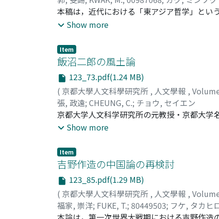
本稿は，近代における「東アジア哲学」とい
媒介運動は，歴史的な相互形成の過程を指す
Show more
は，「東アジア哲学」が有する諸特徴を本質
まず，1930年代に帝国日本の思想家たちに
Item
媒介の様相を抽出する。そこでは，東アジア
飯沼二郎の風土論
て捉えられる。続いて，京都学派を代表する
123_73.pdf(1.24 MB)
自な哲学を展開した朴鍾鴻の哲学を検討する
(
京都大學人文科學研究所
,
人文學報
,
Volum
ある『善の研究』は，存在の唯一実在を自己
張, 政遠
;
CHEUNG, C.
;
チョウ, セイエン
る。この「否定」の力は，「東アジア哲学」
京都大学人文科学研究所の元教授・京都大学名誉
熊十力の代表作である『新唯識論』は「実体
農業の再発見』など多数の著書を残している
Show more
考を打ち出した。その一方朴鍾鴻において問
土論を唱えている。周知のように，和辻哲郎は
た。朴鍾鴻が何よりも苦心していた問題は，
燥地帯の西南アジアの風土についてほとんど
Item
沼には，数千年前，世界でもっとも裕福で，
吉野作造の中国論の再検討
て，世界の片すみにとりのこされてしまった
123_85.pdf(1.29 MB)
ているが，結局，南北のアンパランスという
(
京都大學人文科學研究所
,
人文學報
,
Volum
心は，西南アジアの旅行にはじまったもので
福家, 崇洋
;
FUKE, T.
;
80449503
;
フケ, タカヒ
たてたのであった。しかし，西南アジアの風
本論は，第一次世界大戦期における吉野作造の