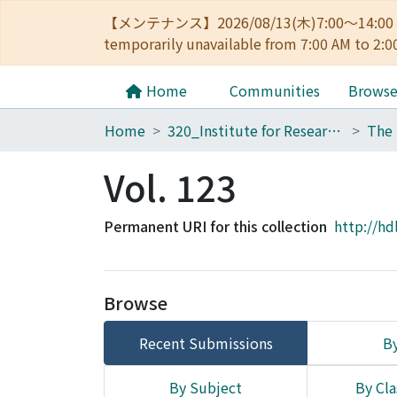
【メンテナンス】2026/08/13(木)7:00～14
temporarily unavailable from 7:00 AM to 2:0
Home
Communities
Brows
Home
320_Institute for Research in Humanities
Vol. 123
Permanent URI for this collection
http://hd
Browse
Recent Submissions
By
By Subject
By Cla