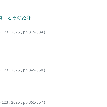
上げた。つまり詩を作ろうと意図してではなく，ただ無心に落
at fused engineering, physiology, and psychology into a “trini
促されて，その境地を言葉で表現するに至ったのである。
evisual engineering to merge into cutting-edge neuroscience
ing AI research, including Fukushima Kunihiko's creation of t
真」とその紹介
network. Recovering VAISL's history yields key interventions 
VAISL's strongly “biological” approach in the 1970s, which st
e 123
,
2025
,
pp.315-334
)
cology of Japanese AI significantly different from the Americ
ocessing of large data sets. Second, VAISL shows how semi-pri
 of universities and state-level research organizations funct
and even “media studies,” beyond the kind typically recogniz
recent years, research by former VAISL employees on the rel
 third intervention: televisual engineering must be explored
d the definition of the boundaries of the “normal” and “hum
e 123
,
2025
,
pp.345-350
)
g one of a “broadcasting” medium superseded by “new media” 
c ideals and practices.
e 123
,
2025
,
pp.351-357
)