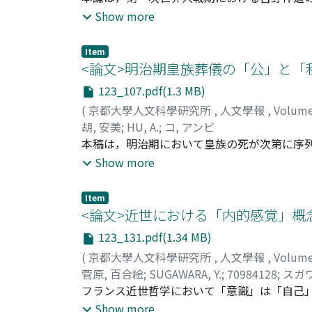
べている。本稿では，和辻哲郎(1889-1960)・
学者としての側面の関係に光をあてた。その
Show more
べ，新風土論の可能性を検討したい。
た。「2 「帝国主義」か「四海同胞」か」で
どのようにとらえたのかに着目した。「3 対
Item
一ヵ条要求論を検討した。信仰者・吉野は非
<論文>明治期皇族葬儀の「公」と「私
主義の現状を受け入れていた。ここには，帝
123_107.pdf(1.3 MB)
り非帝国主義を求めるがゆえに，目前にある
(
京都大學人文科學研究所
,
人文學報
,
Volum
で，この隘路から離脱する途を吉野はどのよう
胡, 安美
;
HU, A.
;
コ, アンビ
は，帝制復活問題以降，吉野は中国への干渉
本稿は，明治期において皇族の死が次第に序
での「提携」を訴えるようになった過程を追っ
ず，皇族費の変遷過程と「吉凶の際」における臨
Show more
命史を解き明かしながら，中国青年留学生に
族家計の自立を図り，皇族費を大幅に増額す
を認め，彼らの国法尊重主義に期待をかけた
められた。次に，明治24年久邇宮朝彦親王の
国の進むべき未来として読み込んでいたとい
Item
と執行の主体は，宮家自らが「御自弁」・「
<論文>近世における「内的感覚」概念
費」で取り扱うという先例もあり，ここには
123_131.pdf(1.34 MB)
で執り行うとの意見も出ていたが，それは葬
(
京都大學人文科學研究所
,
人文學報
,
Volum
を国家レベルで顕彰するという公的性格を有し
菅原, 百合絵
;
SUGAWARA, Y.
;
70984128
;
スガワ
が，晃親王自身の仏葬の遺願によって，葬儀
フランス近世哲学において「意識」は「自己
故人の意志によって決められるべきものでは
はこれまでに膨大な研究が積み重ねられてき
Show more
の側近であった目賀田栄による顕彰活動も，