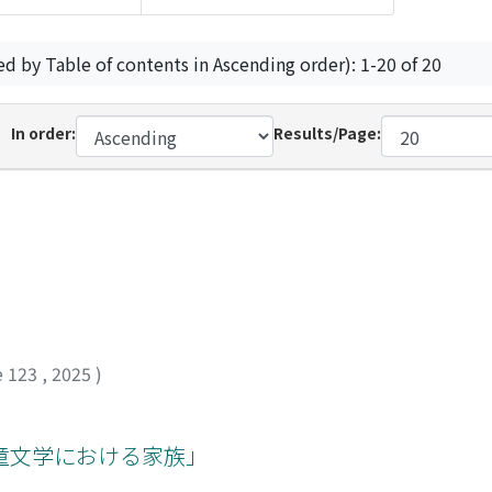
ed by Table of contents in Ascending order): 1-20 of 20
In order:
Results/Page:
e 123
,
2025
)
童文学における家族」