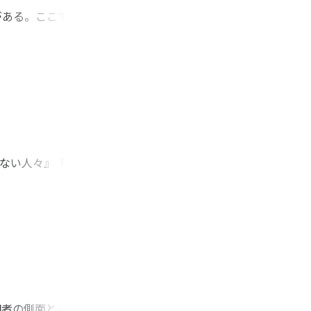
がある。ここでいう
として捉えること
である。そのために
「東アジア哲学」の
」などの観念によっ
影響を受けながら独
西田の初期代表作で
読み取ることができ
重要な意味を持つ。
えない人々』『日本
体」として捉える思
に対して，動態的風
実体」でもなかっ
」としているが，乾
紹介されている。飯
の遅れた地方とし
う議論が注目を集め
の風土にたいする関
アジアの旅行にかり
すぎなかった」と述
仰者の側面と，政治