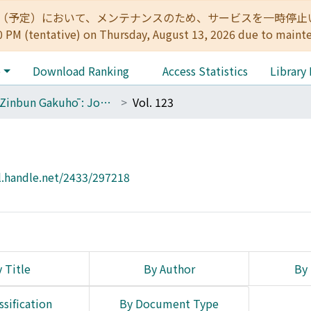
:00（予定）において、メンテナンスのため、サービスを一時停止いたします。 
0 PM (tentative) on Thursday, August 13, 2026 due to maint
e
Download Ranking
Access Statistics
Library
The Zinbun Gakuhō : Journal of Humanities
Vol. 123
l.handle.net/2433/297218
 Title
By Author
By 
ssification
By Document Type