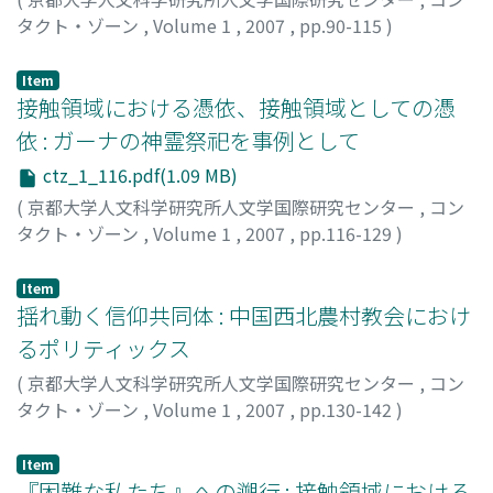
タクト・ゾーン
,
Volume 1
,
2007
,
pp.90-115
)
山本, 達也
;
Yamamoto, Tatsuya
;
ヤマモト, タツヤ
Item
接触領域における憑依、接触領域としての憑
依 : ガーナの神霊祭祀を事例として
ctz_1_116.pdf(1.09 MB)
(
京都大学人文科学研究所人文学国際研究センター
,
コン
タクト・ゾーン
,
Volume 1
,
2007
,
pp.116-129
)
石井, 美保
;
Ishii, Miho
;
40432059
;
イシイ, ミホ
Item
揺れ動く信仰共同体 : 中国西北農村教会におけ
るポリティックス
(
京都大学人文科学研究所人文学国際研究センター
,
コン
タクト・ゾーン
,
Volume 1
,
2007
,
pp.130-142
)
李, 雯文
Item
『困難な私たち』への遡行 : 接触領域における