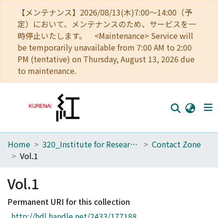
【メンテナンス】2026/08/13(木)7:00～14:00（予
定）において、メンテナンスのため、サービスを一
時停止いたします。 <Maintenance> Service will
be temporarily unavailable from 7:00 AM to 2:00
PM (tentative) on Thursday, August 13, 2026 due
to maintenance.
Home
320_Institute for Research in Humanities
Contact Zone
Home
Vol.1
Communities
Vol.1
Browse
Permanent URI for this collection
Download Ranking
http://hdl.handle.net/2433/177188