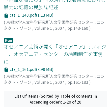
暴力の記憶の民族誌記述
ctz_1_143.pdf(1.13 MB)
(
京都大学人文科学研究所人文学国際研究センター
,
コン
タクト・ゾーン
,
Volume 1
,
2007
,
pp.143-160
)
中村, 平
;
Nakamura, Taira
;
ナカムラ, タイラ
Item
オセアニア芸術が開く『オセアニア』 : フィジ
ー、オセアニア・センターの絵画制作を事例
に
ctz_1_161.pdf(8.98 MB)
(
京都大学人文科学研究所人文学国際研究センター
,
コン
タクト・ゾーン
,
Volume 1
,
2007
,
pp.161-183
)
渡辺, 文
;
Watanabe, Fumi
;
ワタナベ, フミ
List Of Items (Sorted by Table of contents in
Ascending order): 1-20 of 20