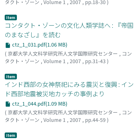
タクト・ゾーン
,
Volume 1
,
2007
,
pp.18-30
)
シュリヴァスタヴァ, ラーフル
;
SRIVASTAVA, Rahul
Item
コンタクト・ゾーンの文化人類学誌へ : 『帝国
のまなざし』を読む
ctz_1_031.pdf(1.06 MB)
(
京都大学人文科学研究所人文学国際研究センター
,
コン
タクト・ゾーン
,
Volume 1
,
2007
,
pp.31-43
)
田中, 雅一
;
Tanaka, Masakazu
;
タナカ, マサカズ
Item
インド西部の女神祭祀にみる震災と復興 : イン
ド西部地震被災地カッチの事例より
ctz_1_044.pdf(1.09 MB)
(
京都大学人文科学研究所人文学国際研究センター
,
コン
タクト・ゾーン
,
Volume 1
,
2007
,
pp.44-59
)
金谷, 美和
;
Kanetani, Miwa
;
カネタニ, ミワ
Item