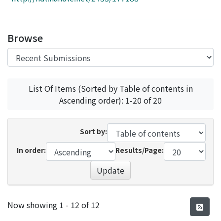
Access Statistics
Library Network
Browse
List Of Items (Sorted by Table of contents in
Ascending order): 1-20 of 20
Sort by:
In order:
Results/Page:
Update
Recent Submissions
Now showing
1 - 12 of 12