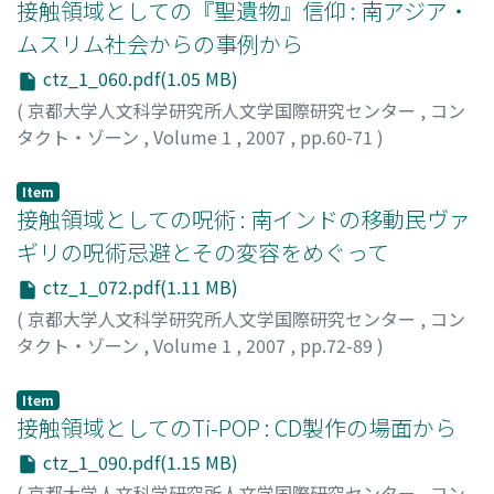
接触領域としての『聖遺物』信仰 : 南アジア・
ムスリム社会からの事例から
ctz_1_060.pdf(1.05 MB)
(
京都大学人文科学研究所人文学国際研究センター
,
コン
タクト・ゾーン
,
Volume 1
,
2007
,
pp.60-71
)
小牧, 幸代
;
Komaki, Sachiyo
;
コマキ, サチヨ
Item
接触領域としての呪術 : 南インドの移動民ヴァ
ギリの呪術忌避とその変容をめぐって
ctz_1_072.pdf(1.11 MB)
(
京都大学人文科学研究所人文学国際研究センター
,
コン
タクト・ゾーン
,
Volume 1
,
2007
,
pp.72-89
)
岩谷, 彩子
;
Iwatani, Ayako
;
90469205
;
イワタニ, アヤコ
Item
接触領域としてのTi-POP : CD製作の場面から
ctz_1_090.pdf(1.15 MB)
(
京都大学人文科学研究所人文学国際研究センター
,
コン