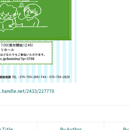
l.handle.net/2433/227770
 Title
By Author
By 