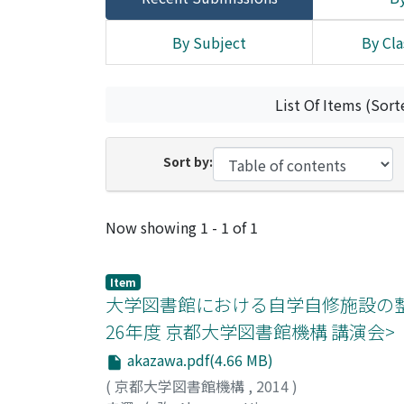
By Subject
By Cla
List Of Items (Sort
Sort by:
Recent Submissions
Now showing
1 - 1 of 1
Item
大学図書館における自学自修施設の整
26年度 京都大学図書館機構 講演会>
akazawa.pdf(4.66 MB)
(
京都大学図書館機構
,
2014
)