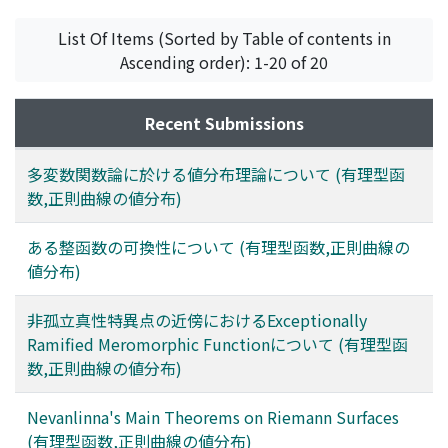
野口, 潤次郎
;
NOGUCHI, JUNJIRO
;
ノグチ, ジュンジロウ
List Of Items (Sorted by Table of contents in
Ascending order): 1-20 of 20
Recent Submissions
多変数関数論に於ける値分布理論について (有理型函
数,正則曲線の値分布)
ある整函数の可換性について (有理型函数,正則曲線の
値分布)
非孤立真性特異点の近傍におけるExceptionally
Ramified Meromorphic Functionについて (有理型函
数,正則曲線の値分布)
Nevanlinna's Main Theorems on Riemann Surfaces
(有理型函数,正則曲線の値分布)