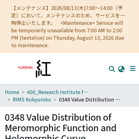
【メンテナンス】2026/08/13(木)7:00～14:00（予
定）において、メンテナンスのため、サービスを一
時停止いたします。 <Maintenance> Service will
be temporarily unavailable from 7:00 AM to 2:00
PM (tentative) on Thursday, August 13, 2026 due
to maintenance.
Home
400_Research Institute for Mathematical Sciences
Home
RIMS Kokyuroku
0348 Value Distribution of Meromorphic Function and Holomorphic Curve
Communities
0348 Value Distribution of
Browse
Meromorphic Function and
Download Ranking
Holomorphic Curve