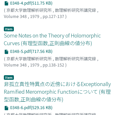
0348-4.pdf(511.75 KB)
(
京都大学数理解析研究所
,
数理解析研究所講究録
,
Volume 348
,
1979
,
pp.127-137
)
占部, 博信
;
URABE, HIRONOBU
;
ウラベ, ヒロノブ
Item
Some Notes on the Theory of Holomorphic
Curves (有理型函数,正則曲線の値分布)
0348-5.pdf(717.56 KB)
(
京都大学数理解析研究所
,
数理解析研究所講究録
,
Volume 348
,
1979
,
pp.138-152
)
戸田, 暢茂
;
鈴木, 順二
;
TODA, NOBUSHIGE
;
SUZUKI,
JUNJI
;
トダ, ノブシゲ
;
スズキ, ジュンジ
Item
非孤立真性特異点の近傍におけるExceptionally
Ramified Meromorphic Functionについて (有理
型函数,正則曲線の値分布)
0348-6.pdf(529.16 KB)
(
京都大学数理解析研究所
,
数理解析研究所講究録
,