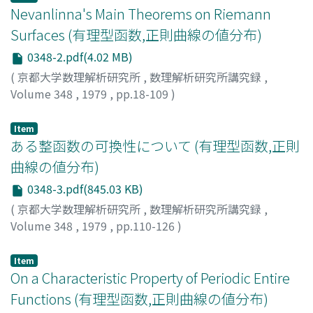
Nevanlinna's Main Theorems on Riemann
Surfaces (有理型函数,正則曲線の値分布)
0348-2.pdf(4.02 MB)
(
京都大学数理解析研究所
,
数理解析研究所講究録
,
Volume 348
,
1979
,
pp.18-109
)
大津賀, 信
;
OTSUKA, MAKOTO
;
オオツカ, マコト
Item
ある整函数の可換性について (有理型函数,正則
曲線の値分布)
0348-3.pdf(845.03 KB)
(
京都大学数理解析研究所
,
数理解析研究所講究録
,
Volume 348
,
1979
,
pp.110-126
)
小林, 忠
;
KOBAYASHI, TADASHI
;
コバヤシ, タダシ
Item
On a Characteristic Property of Periodic Entire
Functions (有理型函数,正則曲線の値分布)