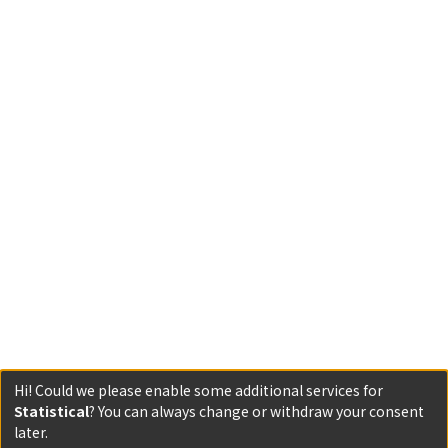
Hi! Could we please enable some additional services for
Statistical
? You can always change or withdraw your consent
Powered by DSpace and JAIRO Crawler-List
later.
All items in KURENAI are protected by original copyright,