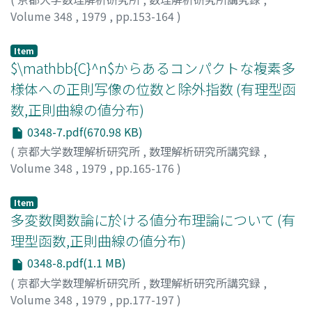
Volume 348
,
1979
,
pp.153-164
)
黒川, 都史子
;
KUROKAWA, TOSHIKO
;
クロカワ, トシコ
Item
$\mathbb{C}^n$からあるコンパクトな複素多
様体への正則写像の位数と除外指数 (有理型函
数,正則曲線の値分布)
0348-7.pdf(670.98 KB)
(
京都大学数理解析研究所
,
数理解析研究所講究録
,
Volume 348
,
1979
,
pp.165-176
)
森, 正気
;
MORI, SEIKI
;
モリ, セイキ
Item
多変数関数論に於ける値分布理論について (有
理型函数,正則曲線の値分布)
0348-8.pdf(1.1 MB)
(
京都大学数理解析研究所
,
数理解析研究所講究録
,
Volume 348
,
1979
,
pp.177-197
)