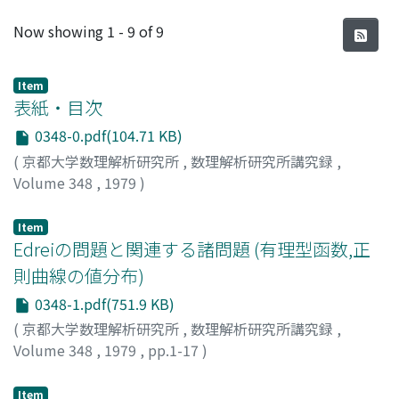
Recent Submissions
Now showing
1 - 9 of 9
Item
表紙・目次
0348-0.pdf(104.71 KB)
(
京都大学数理解析研究所
,
数理解析研究所講究録
,
Volume 348
,
1979
)
Item
Edreiの問題と関連する諸問題 (有理型函数,正
則曲線の値分布)
0348-1.pdf(751.9 KB)
(
京都大学数理解析研究所
,
数理解析研究所講究録
,
Volume 348
,
1979
,
pp.1-17
)
小沢, 満
;
OZAWA, MITSURU
;
オザワ, ミツル
Item