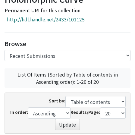
Access Statistics
Permanent URI for this collection
Library Network
http://hdl.handle.net/2433/101125
Browse
List Of Items (Sorted by Table of contents in
Ascending order): 1-20 of 20
Sort by:
In order:
Results/Page:
Update