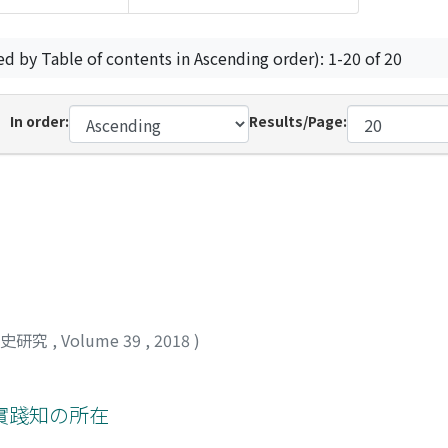
ed by Table of contents in Ascending order): 1-20 of 20
In order:
Results/Page:
想史研究
,
Volume 39
,
2018
)
實踐知の所在