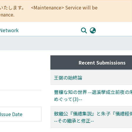
<Maintenance> Service will be
enance.
 Network
Recent Submissions
王弼の始終論
豐穰な知の世界 --退溪學成立前夜の
めぐって(3)--
敖繼公『儀禮集説』と朱子『儀禮經
Issue Date
--その繼承と修正--