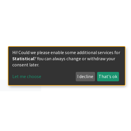
Hi! Could we please enable some additional services for
Statistical
? You can always change or withdraw your
consent later.
Let me choose
I decline
That's ok
less otherwise indicated.