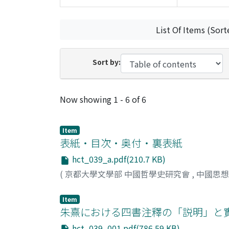
List Of Items (Sort
Sort by:
Recent Submissions
Now showing
1 - 6 of 6
Item
表紙・目次・奥付・裏表紙
hct_039_a.pdf(210.7 KB)
(
京都大學文學部 中國哲學史研究會
,
中國思
Item
朱熹における四書注釋の「説明」と
hct_039_001.pdf(786.59 KB)