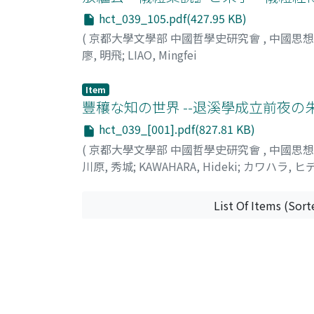
hct_039_105.pdf(427.95 KB)
(
京都大學文學部 中國哲學史研究會
,
中國思
廖, 明飛
;
LIAO, Mingfei
Item
豐穰な知の世界 --退溪學成立前夜の朱
hct_039_[001].pdf(827.81 KB)
(
京都大學文學部 中國哲學史研究會
,
中國思
川原, 秀城
;
KAWAHARA, Hideki
;
カワハラ, ヒ
List Of Items (Sort
All items in KURENAI are