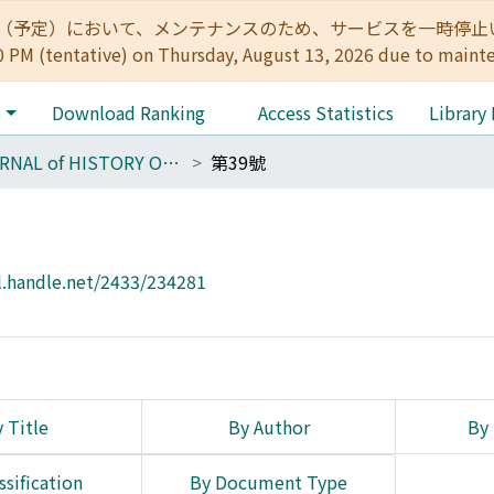
:00（予定）において、メンテナンスのため、サービスを一時停止いたします。 
0 PM (tentative) on Thursday, August 13, 2026 due to maint
e
Download Ranking
Access Statistics
Library
JOURNAL of HISTORY OF CHINESE THOUGHT
第39號
l.handle.net/2433/234281
 Title
By Author
By 
ssification
By Document Type