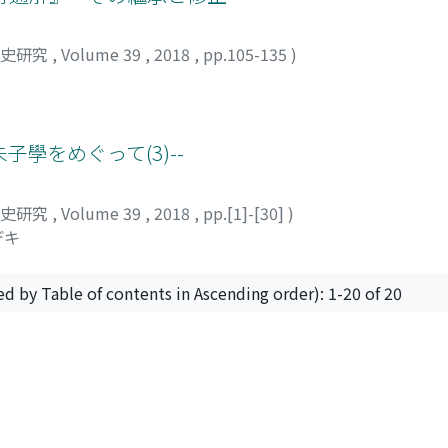
想史研究
,
Volume 39
,
2018
,
pp.105-135
)
子學をめぐって(3)--
想史研究
,
Volume 39
,
2018
,
pp.[1]-[30]
)
デキ
ed by Table of contents in Ascending order): 1-20 of 20
Powered by DSpace and JAIRO Crawler-List
 protected by original copyright, with all rights reserved, un
Privacy policy
Send Feedback