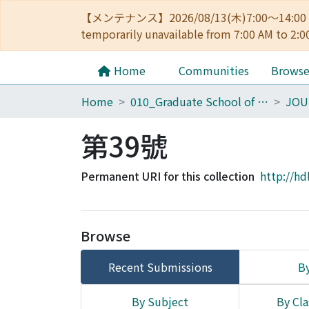
【メンテナンス】2026/08/13(木)7:00～14
temporarily unavailable from 7:00 AM to 2:0
Home
Communities
Brows
Home
010_Graduate School of Letters
第39號
Permanent URI for this collection
http://hd
Browse
Recent Submissions
By
By Subject
By Cla