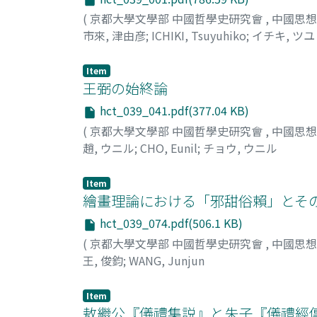
(
京都大學文學部 中國哲學史研究會
,
中國思
市來, 津由彦
;
ICHIKI, Tsuyuhiko
;
イチキ, ツ
Item
王弼の始終論
hct_039_041.pdf(377.04 KB)
(
京都大學文學部 中國哲學史研究會
,
中國思
趙, ウニル
;
CHO, Eunil
;
チョウ, ウニル
Item
繪畫理論における「邪甜俗賴」とそ
hct_039_074.pdf(506.1 KB)
(
京都大學文學部 中國哲學史研究會
,
中國思
王, 俊鈞
;
WANG, Junjun
Item
敖繼公『儀禮集説』と朱子『儀禮經傳通